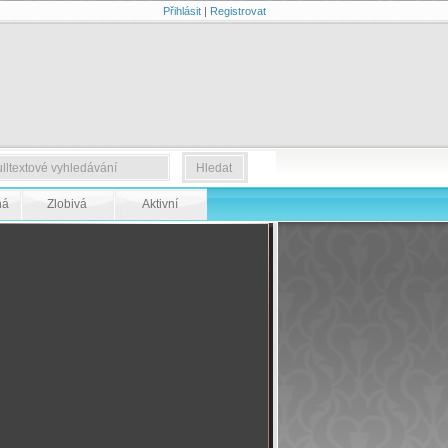
Přihlásit
|
Registrovat
ná
Zlobivá
Aktivní