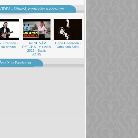
VIDEA - Zábavná, vtipná videa a videoklipy
k Ztraceny -
JAK SE VÁM
Hana Hegerová -
 se nezlob
DEJCHÁ - HYMNA
Vana plná fialek
2021 - Babiš
SONG
Žena X na Facebooku