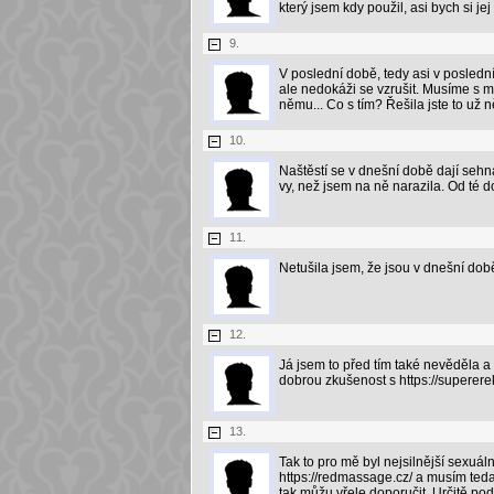
který jsem kdy použil, asi bych si je
9.
V poslední době, tedy asi v posled
ale nedokáži se vzrušit. Musíme s 
němu... Co s tím? Řešila jste to už 
10.
Naštěstí se v dnešní době dají sehna
vy, než jsem na ně narazila. Od té d
11.
Netušila jsem, že jsou v dnešní dob
12.
Já jsem to před tím také nevěděla a 
dobrou zkušenost s https://supererek
13.
Tak to pro mě byl nejsilnější sexuá
https://redmassage.cz/ a musím teda 
tak můžu vřele doporučit. Určitě po