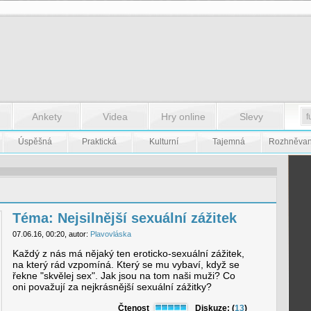
Ankety
Videa
Hry online
Slevy
Úspěšná
Praktická
Kulturní
Tajemná
Rozhněva
Téma: Nejsilnější sexuální zážitek
07.06.16, 00:20, autor:
Plavovláska
Každý z nás má nějaký ten eroticko-sexuální zážitek,
na který rád vzpomíná. Který se mu vybaví, když se
řekne "skvělej sex". Jak jsou na tom naši muži? Co
oni považují za nejkrásnější sexuální zážitky?
Čtenost
Diskuze: (
13
)