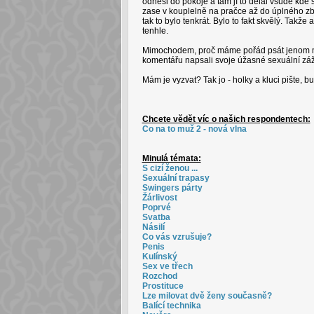
odnesl do pokoje a tam jí to dělal všude kde 
zase v kouplelně na pračce až do úplného zblb
tak to bylo tenkrát. Bylo to fakt skvělý. Takž
tenhle.
Mimochodem, proč máme pořád psát jenom my
komentářu napsali svoje úžasné sexuální zážit
Mám je vyzvat? Tak jo - holky a kluci pište, b
Chcete vědět víc o našich respondentech:
Co na to muž 2 - nová vlna
Minulá témata:
S cizí ženou ...
Sexuální trapasy
Swingers párty
Žárlivost
Poprvé
Svatba
Násilí
Co vás vzrušuje?
Penis
Kulínský
Sex ve třech
Rozchod
Prostituce
Lze milovat dvě ženy současně?
Balící technika