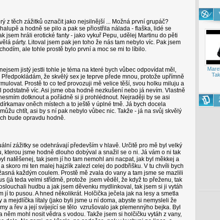
rý z těch zážitků označit jako nejsilnější ... Možná první grupáč?
halupě a hodně se pilo a pak se přiostřila nálada - flaška, lidé se
ak jsem hráli erotické fanty - jako vykuř Pepu, udělej Martinu do pěti
skvělá párty. Litoval jsem pak jen toho že nás tam nebylo víc. Pak jsem
hodím, ale tohle prostě bylo první a moc se mi to líbilo.
Mare
 nejsem jistý jestli tohle je téma na které bych vůbec odpovídat měl,
Tak
. Předpokládám, že skvělý sex je teprve přede mnou, protože upřímně
rmulovat. Prostě to co teď provozuji mě velice těší, svou holku miluju a
al podstatně víc. Asi jsme oba hodně nezkušení nebo já nevím. Vlastně
 nesmím dotknout a pořádně si ji prohlédnout. Nejraději by se asi
dírkamav oněch místech a to ještě v úplné tmě. Já bych docela
můžu chtít, asi by s ní pak nebylo vůbec nic. Takže - já na svůj skvělý
jich bude opravdu hodně.
xuální zážitky se odehrávají především v hlavě. Určitě pro mě byl velký
, kterou jsme hodně dlouho dobýval a snažil se o ni. Já vám o ni tak
byl natěšenej, tak jsem jí ho tam nemohl ani nacpat, jak byl měkkej a
a skoro mi ten malej hajzlík zalezl celej do podbřišku. V tu chvíli bych
 úžasná každým coulem. Prostě mě zvala do vany a tam jsme se mazlili
s (já teda velmi střídmě, protože jsem věděl, že když to přeženu, tak
slouchali hudbu a jak jsem děvenku mydlinkoval, tak jsem si ji vytáh
m jí to pusou. A hned několikrát. Holčička ječela jak na lesy a smetla
mejdlíčka lítaly (jako byli jsme u ní doma, abyste si nemysleli že
y a řev a její svíjející se tělo vzrušovalo jak plemennýho bejka. Byl
 něm mohl nosit vědra s vodou. Takže jsem si holčičku vytáh z vany,