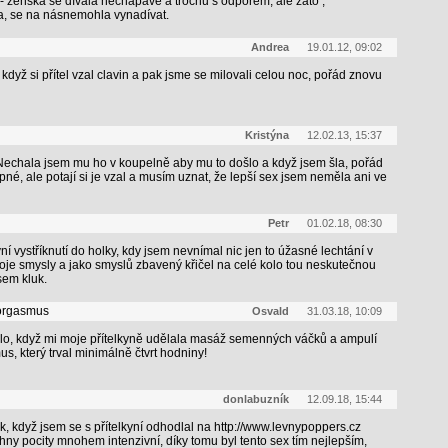
 - ženská se dívala nechápavě a trochu s odporem, ale zato ,
a, se na násnemohla vynadívat.
Andrea
19.01.12, 09:02
když si přítel vzal clavin a pak jsme se milovali celou noc, pořád znovu
Kristýna
12.02.13, 15:37
Nechala jsem mu ho v koupelně aby mu to došlo a když jsem šla, pořád
apné, ale potají si je vzal a musím uznat, že lepší sex jsem neměla ani ve
Petr
01.02.18, 08:30
ní vystříknutí do holky, kdy jsem nevnímal nic jen to úžasné lechtání v
oje smysly a jako smyslů zbavený křičel na celé kolo tou neskutečnou
sem kluk.
orgasmus
Osvald
31.03.18, 10:09
bylo, když mi moje přítelkyně udělala masáž semenných váčků a ampulí
s, který trval minimálně čtvrt hodniny!
donlabuzník
12.09.18, 15:44
k, když jsem se s přítelkyní odhodlal na http://www.levnypoppers.cz
hny pocity mnohem intenzivní, díky tomu byl tento sex tím nejlepším,