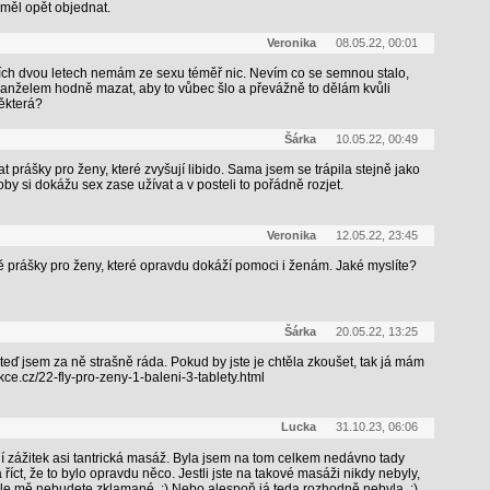
j měl opět objednat.
Veronika
08.05.22, 00:01
ních dvou letech nemám ze sexu téměř nic. Nevím co se semnou stalo,
manželem hodně mazat, aby to vůbec šlo a převážně to dělám kvůli
některá?
Šárka
10.05.22, 00:49
t prášky pro ženy, které zvyšují libido. Sama jsem se trápila stejně jako
oby si dokážu sex zase užívat a v posteli to pořádně rozjet.
Veronika
12.05.22, 23:45
ě prášky pro ženy, které opravdu dokáží pomoci i ženám. Jaké myslíte?
Šárka
20.05.22, 13:25
teď jsem za ně strašně ráda. Pokud by jste je chtěla zkoušet, tak já mám
ce.cz/22-fly-pro-zeny-1-baleni-3-tablety.html
Lucka
31.10.23, 06:06
lní zážitek asi tantrická masáž. Byla jsem na tom celkem nedávno tady
říct, že to bylo opravdu něco. Jestli jste na takové masáži nikdy nebyly,
dle mě nebudete zklamané. :) Nebo alespoň já teda rozhodně nebyla. :)