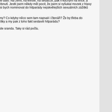
se dalo. Na zemi, na křesle, na sedačce, pak v kuchyni na lince, a
nutí. Jestli jsem někdy měl pocit, že jsem si vyšukal mozek z hlavy
e asi bych nominoval do hitparády nejskvělejších sexuálních zážitků
? Co kdyby něco sem tam napsali i čtenáři? Že by třeba do
ky a my pak z toho fakt sestavili hitparádu?
ude sranda. Taky si rád počtu.