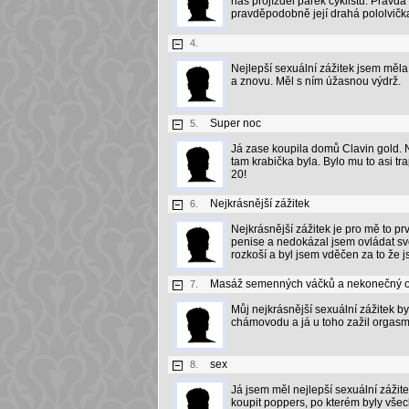
nás projížděl párek cyklistů. Pravda
pravděpodobně její drahá pololvičk
4.
Nejlepší sexuální zážitek jsem měla 
a znovu. Měl s ním úžasnou výdrž.
Super noc
5.
Já zase koupila domů Clavin gold. 
tam krabička byla. Bylo mu to asi tr
20!
Nejkrásnější zážitek
6.
Nejkrásnější zážitek je pro mě to prv
penise a nedokázal jsem ovládat sv
rozkoší a byl jsem vděčen za to že j
Masáž semenných váčků a nekonečný 
7.
Můj nejkrásnější sexuální zážitek 
chámovodu a já u toho zažil orgasmu
sex
8.
Já jsem měl nejlepší sexuální zážite
koupit poppers, po kterém byly všec