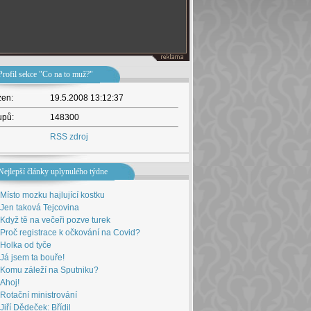
Profil sekce "Co na to muž?"
žen:
19.5.2008 13:12:37
upů:
148300
RSS zdroj
Nejlepší články uplynulého týdne
Místo mozku hajlující kostku
Jen taková Tejcovina
Když tě na večeři pozve turek
Proč registrace k očkování na Covid?
Holka od tyče
Já jsem ta bouře!
Komu záleží na Sputniku?
Ahoj!
Rotační ministrování
Jiří Dědeček: Břídil