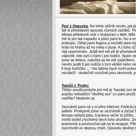
Petr z Opavska
, Na tohle vážně nevím, jak p
tak si představím spoustu různých zážitků. 
dělala přitelkyně orál v restauraci v Itálii. 
mě to jen tak napadlo a plácl jsem to. No a 
poklopci. Dělal jsem frajera a nechtěl jsem bý
hráli na hrdiny až ho měla v puse. A z toho už
rád vzpomínám. Ještě teď mě při té představě 
zájezdě, kde byli s námi i její rodiče. Spalo s
jsme se dekou, natočila se ke mě zadečkem, v
nevím, jestli ti její rodiče o tom věděli nebo 
ti tvoji holčičku ...." Ale takhle bych mohl p
nezáleží - skutečně vzrušivé jsou okolnosti, pr
Tomáš z Prahy:
Těžko soudit protože pro mě je "kazdej sex s
popíšu netradiční "skvělej sex" co jsem proži
neěříte? Nedivím se.
Seznámil jsem se s ní přes Internet. Parkrát j
páteře. Postupně jsme se seznámili a začali f
témata nebyla tabu. A jednou večer to přišlo. J
mohli slyšet zrychlený dech toho druhého. Zepta
popisoval a poslouchal jak na to reaguje. Pře
vyvrcholili ve stejnou chvili. Opravdu skvělej s