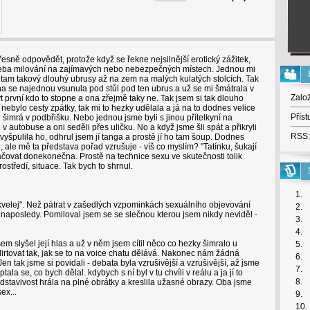
řesně odpovědět, protože když se řekne nejsilnější erotický zážitek,
Třeba milování na zajímavých nebo nebezpečných místech. Jednou mi
Měli tam takový dlouhý ubrusy až na zem na malých kulatých stolcích. Tak
ona se najednou vsunula pod stůl pod ten ubrus a už se mi šmátrala v
Zalo
t první kdo to stopne a ona zřejmě taky ne. Tak jsem si tak dlouho
 nebylo cesty zpátky, tak mi to hezky udělala a já na to dodnes velice
Příst
šimrá v podbřišku. Nebo jednou jsme byli s jinou přítelkyní na
e v autobuse a oni seděli přes uličku. No a když jsme šli spát a přikryli
RSS:
yšpulila ho, odhrul jsem jí tanga a prostě jí ho tam šoup. Dodnes
ne, ale mě ta představa pořad vzrušuje - víš co myslím? "Tatínku, šukají
okračovat donekonečna. Prostě na technice sexu ve skutečnosti tolik
ostředí, situace. Tak bych to shrnul.
1.
kvelej". Než pátrat v zašedlých vzpominkách sexuálního objevování
2.
l naposledy. Pomiloval jsem se se slečnou kterou jsem nikdy neviděl -
3.
4.
sem slyšel její hlas a už v něm jsem cítil něco co hezky šimralo u
5.
lirtovat tak, jak se to na voice chatu dělává. Nakonec nám žádná
6.
en tak jsme si povidali - debata byla vzrušivější a vzrušivější, až jsme
7.
la se, co bych dělal. kdybych s ní byl v tu chvíli v reálu a ja jí to
8.
dstavivost hrála na plné obrátky a kreslila užasné obrazy. Oba jsme
ex...
9.
10.