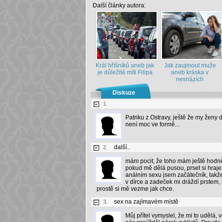
Další články autora:
Král hříšníků aneb jak
Jak zaujmout muže
je důležité míti Filipa
aneb kráska v
nesnázích
Diskuze
1.
Patriku z Ostravy, ještě že my ženy
není moc ve formě...
další..
2.
mám pocit, že toho mám ještě hodně
pokud mě dělá pusou, prset si hraje 
análním sexu jsem začátečník, takže
v dírce a zadeček mi dráždí prstem, 
prostě si mě vezme jak chce.
sex na zajímavém místě
3.
Můj přítel vymyslel, že mi to udělá