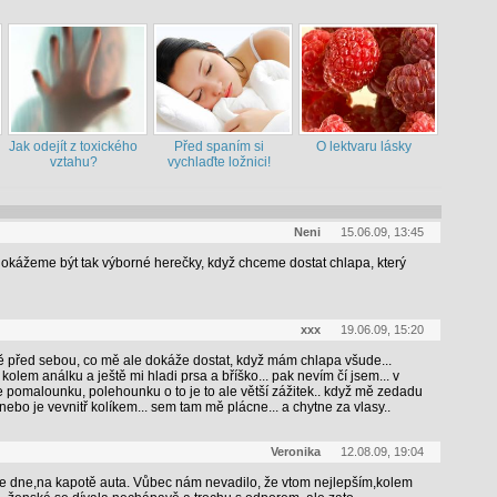
Jak odejít z toxického
Před spaním si
O lektvaru lásky
vztahu?
vychlaďte ložnici!
Neni
15.06.09, 13:45
 dokážeme být tak výborné herečky, když chceme dostat chlapa, který
xxx
19.06.09, 15:20
 před sebou, co mě ale dokáže dostat, když mám chlapa všude...
kolem análku a ještě mi hladi prsa a bříško... pak nevím čí jsem... v
 pomalounku, polehounku o to je to ale větší zážitek.. když mě zedadu
nebo je vevnitř kolíkem... sem tam mě plácne... a chytne za vlasy..
Veronika
12.08.09, 19:04
, ve dne,na kapotě auta. Vůbec nám nevadilo, že vtom nejlepším,kolem