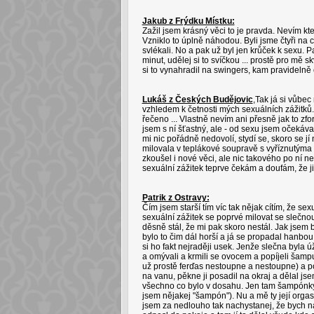
Jakub z Frýdku Místku:
Zažil jsem krásný věci to je pravda. Nevím kte
Vzniklo to úplně náhodou. Byli jsme čtyři na c
svlékali. No a pak už byl jen krůček k sexu. P
minut, udělej si to svíčkou ... prostě pro mě 
si to vynahradil na swingers, kam pravidelně c
Lukáš z Českých Budějovic
,Tak já si vůbec
vzhledem k četnosti mých sexuálních zážitků
řečeno ... Vlastně nevím ani přesně jak to zfo
jsem s ní šťastný, ale - od sexu jsem očekáv
mi nic pořádně nedovolí, stydí se, skoro se jí
milovala v teplákové soupravě s vyříznutýma 
zkoušel i nové věci, ale nic takového po ní ne
sexuální zážitek teprve čekám a doufám, že 
Patrik z Ostravy:
Čím jsem starší tím víc tak nějak cítím, že se
sexuální zážitek se poprvé milovat se slečnou
děsně stál, že mi pak skoro nestál. Jak jsem 
bylo to čim dál horší a já se propadal hanbou 
si ho fakt nejraději usek. Jenže slečna byla
a omývali a krmili se ovocem a popíjeli šampu
už prostě ferďas nestoupne a nestoupne) a po
na vanu, pěkne ji posadil na okraj a dělal jse
všechno co bylo v dosahu. Jen tam šampónky a 
jsem nějakej "šampón"). Nu a mě ty její orgasm
jsem za nedlouho tak nachystanej, že bych na