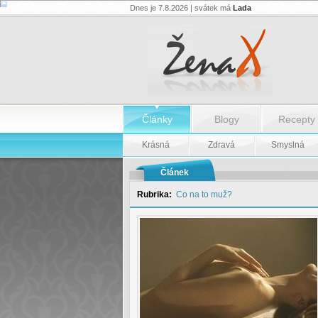
Dnes je 7.8.2026 | svátek má
Lada
Téma:
Nejsilnější
sexuální
zážitek
-
Téma:
Nejsilnější
sexuální
zážitek
Články
Blogy
Recepty
Krásná
Zdravá
Smyslná
Článek
Rubrika:
Co na to muž?