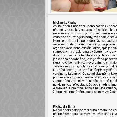
Michael z Prahy:
Asi nejeden z nás zažil (nebo zažívá) v počát
přesně ty akce, kdy nenápadné setkání „kama
roztroušených po různých koutech místnosti.
vzdálené od Swingers party, tak opak je prav
jsem se opět dostal do podobných situací. Je
akce se prostě z petingu velmi rychle posunul
organizované nebo oficiální akce, spíš jen vžd
stanovenýma pravidlama a výběrem „vhodných 
dotazu, co se mi na těchto akcích líbí a co m
jen o něco podobného, jako je třeba posezení 
skupinové komunikace neverbálního charakteru
Jedno z nejpřísnějších pravidel takových akc
ke znásilňování, jak se někteří opět mylně do
veřejného tajemství. Co se mi vlastně na takov
porušení toho „puritánského tabu“. Pak ta m
zahaleného. A co mi vadí na těchto akcích a
nejvíc mi vadí představa, že bych mohl slízno
A zároveň je pro mne jedna z nejvíce vzrušiv
ženou. Nechráněnému sexu se taky vyhýbám,
Richard z Brna
Na swingers párty jsem dlouho předlouho ček
přičemž swingers party bylo v mých představá