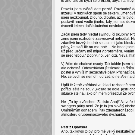
to ano, ale že bych se přerazil, abych tam byl.
Pravdu jsem zvěděl dost pozdě. Rozhodně dos
inzerují v rubrikách spolu se sexem. Jmenováv
jsem nezkoumal. Dlouho, dlouho, až mi bylo a
postavil hned vedle jiného, kdy jsem se dozv
dvaceti letech další skutečná novinka!
Začal jsem tedy hledat swingující skupiny. P
ženu jsem rozhodně zasvěcovat nehodlal. Na
zdánlivě bezvýchodné situace mi jako blesk z
párty, že stačí litr na vstupné… No hned jsem
už před Jirčany mě míjel v protisměru. Volám mu
se před tebou.“ Dobrý, no. Jen cizí. Neva, hla
Vjíždím do chatové osady. Tak takhle jsem si t
ale ochotná. Odevzdávám jí tisícovku a řídím
postel a vyhlížím sexuchtivé páry. Přichází paní
No, že bych se nemohl udržet, to ne. Ale na
Upřít té ženě zběhlost ve felaci rozhodně ne
pořád ještě nejsou? „Posaď se dole, jestli chc
situace stejná, jako při mém příjezdu! Že b
Ne. „To bylo všechno. Za tisíc. Ahoj!“ A dveře 
swingers párty není. Že je to jen skvělý obcho
Umírněným odhadem jí tak zdesateronásobil 
atmosféru gruppensexového dýchánku.
Petr z Opavska:
Ano, tak kdysi to byl pro mě velký neskutečný