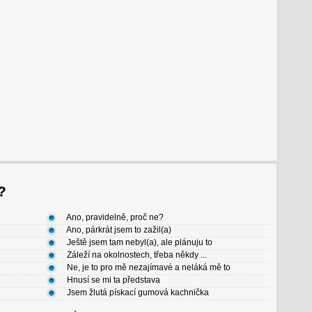
?
Ano, pravidelně, proč ne?
Ano, párkrát jsem to zažil(a)
Ještě jsem tam nebyl(a), ale plánuju to
Záleží na okolnostech, třeba někdy ...
Ne, je to pro mě nezajímavé a neláká mě to
Hnusí se mi ta představa
Jsem žlutá pískací gumová kachnička