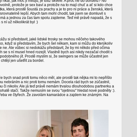
íkal, jak moc ji miluju, je totiž skvělé. A proč ne do bordelu? No
olně, protože je sex baví a protože na to mají chuť a ať si kdo chce
utka, která prostě šoustá za prachy a je to pro ni práce a ženská, která
nesrovnatelně lepší. Abych tam mohl chodit, tak jsem se domluvil s
má a jednou za čas tam spolu zajdeme. Teď mě právě napadá, že s
s ní už několikrát byl :)
kážu si představit, jaké lidské trosky se mohou něčeho takového
ko, když si představím, že bych šel někam, kam si můžu do kterýkoliv
e že ne. Ale vůbec si nedokážu představit, že by mi někdo před očima
h se s ní musel hned rozejít. Vlastně bych asi nikdy nezačal chodit s
podobného jít. Prostě myslím si, že swingers se může účastnit jen
htějí jen ušetřit za bordel.
e bych snad proti tomu něco měl, ale prostě tak nějka mi to nepřišlo
omu nebráním a nic proti tomu nemám. Docela rád bych se zúčastnil,
u či nikoliv. Ale já teď právě nemám trvalou dlouhodobou partnerku a
ohatě stačí. Takže nemusím se svou "ojetinou" hledat nové podněty :).
 třeba ve čtyřech. Že zavolám kamarádce a zajdem ke známým. Na