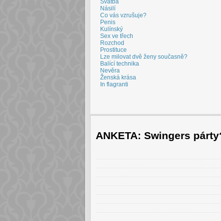
Svatba
Násilí
Co vás vzrušuje?
Penis
Kulínský
Sex ve třech
Rozchod
Prostituce
Lze milovat dvě ženy současně?
Balící technika
Nevěra
Ženská krása
In flagranti
ANKETA: Swingers párty