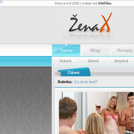
Dnes je 6.8.2026 | svátek má
Oldřiška
Téma:
Swingers
párty
-
Téma:
Swingers
párty
Články
Blogy
Recepty
Krásná
Zdravá
Smyslná
Článek
Rubrika:
Co na to muž?