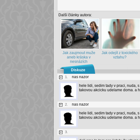
Další články autora:
Jak zaujmout muže
Jak odejít z toxického
aneb kráska v
vztahu?
nesnázích
Diskuze
nas nazor
1.
hele lidi, sedim tady v praci, nuda, 
takovou akcicku udelame doma. a hn
nas nazor
2.
hele lidi, sedim tady v praci, nuda, 
takovou akcicku udelame doma. a hn
3.