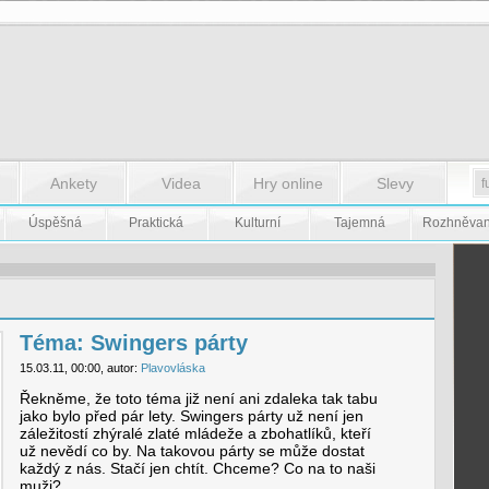
Ankety
Videa
Hry online
Slevy
Úspěšná
Praktická
Kulturní
Tajemná
Rozhněva
Téma: Swingers párty
15.03.11, 00:00, autor:
Plavovláska
Řekněme, že toto téma již není ani zdaleka tak tabu
jako bylo před pár lety. Swingers párty už není jen
záležitostí zhýralé zlaté mládeže a zbohatlíků, kteří
už nevědí co by. Na takovou párty se může dostat
každý z nás. Stačí jen chtít. Chceme? Co na to naši
muži?