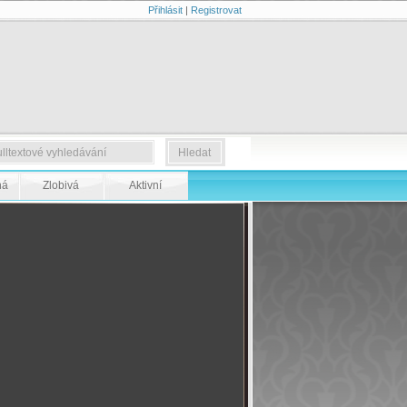
Přihlásit
|
Registrovat
ná
Zlobivá
Aktivní