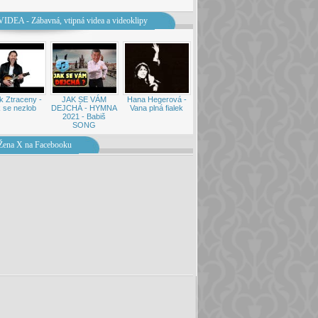
VIDEA - Zábavná, vtipná videa a videoklipy
k Ztraceny -
JAK SE VÁM
Hana Hegerová -
 se nezlob
DEJCHÁ - HYMNA
Vana plná fialek
2021 - Babiš
SONG
Žena X na Facebooku