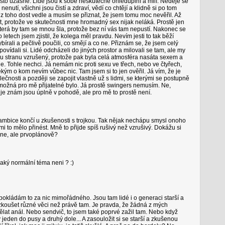
sto úžasné. Lidé jsou k sobě neskutečně ohleduplní a milí. Neděje se
nutí, všichni jsou čistí a zdraví, vědí co chtějí a klidně si po tom
 z toho dost vedle a musím se přiznat, že jsem tomu moc nevěřil. Až
, protože ve skutečnosti mne hromadný sex nijak neláká. Prostě jen
 která by tam se mnou šla, protože bez ní vás tam nepustí. Nakonec se
 letech jsem zjistil, že kolega měl pravdu. Nevím jesti to tak běží
bírali a pečlivě poučili, co smějí a co ne. Přiznám se, že jsem celý
ídali si. Lidé odcházeli do jiných prostor a milovali se tam, ale my
nu stranu vzrušený, protože pak byla celá atmosféra nasáta sexem a
e. Tohle nechci. Já nemám nic proti sexu ve třech, nebo ve čtyřech,
kým o kom nevím vůbec nic. Tam jsem si to jen ověřil. Já vím, že je
ečnosti a později se zapojit vlastně už s lidmi, se kterými se postupně
možná pro mě přijatelné bylo. Já prostě swingers nemusím. Ne,
o je znám jsou úplně v pohodě, ale pro mě to prostě není.
mbice končí u zkušenosti s trojkou. Tak nějak nechápu smysl onoho
i to mělo přinést. Mně to přijde spíš rušivý než vzrušivý. Dokážu si
tane, ale prvoplánově?
aký normální téma neni ? :)
okládám to za nic mimořádného. Jsou tam lidé i o generaci starší a
 vyzkoušet různé věci než právě tam. Je pravda, že žádná z mých
lat anál. Nebo sendvič, to jsem také poprvé zažil tam. Nebo když
jeden do pusy a druhý dole... A zasouložit si se starší a zkušenou