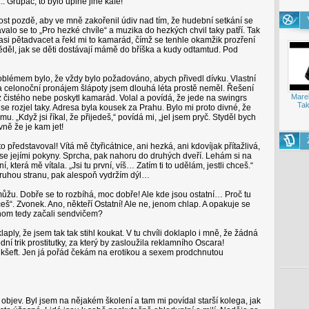
.. Grupáč, to bylo úplně jiné kafe!
t pozdě, aby ve mně zakořenil údiv nad tím, že hudební setkání se
alo se to „Pro hezké chvíle“ a muzika do hezkých chvil taky patří. Tak
si pětadvacet a řekl mi to kamarád, čímž se tenhle okamžik prozření
ěděl, jak se děti dostávají mámě do bříška a kudy odtamtud. Pod
roblémem bylo, že vždy bylo požadováno, abych přivedl dívku. Vlastní
 celonoční pronájem šlápoty jsem dlouhá léta prostě neměl. Řešení
Mare
 čistého nebe poskytl kamarád. Volal a povídá, že jede na swingrs
Tak
 se rozjel taky. Adresa byla kousek za Prahu. Bylo mi proto divné, že
. „Když jsi říkal, že přijedeš,“ povídá mi, „jel jsem pryč. Styděl bych
vně že je kam jet!
o představoval! Vítá mě čtyřicátnice, ani hezká, ani kdovíjak přítažlivá,
 se jejími pokyny. Sprcha, pak nahoru do druhých dveří. Lehám si na
, která mě vítala. „Jsi tu první, víš… Zatím ti to udělám, jestli chceš.“
 druhou stranu, pak alespoň vydržím dýl…
můžu. Dobře se to rozbíhá, moc dobře! Ale kde jsou ostatní… Proč tu
eš“. Zvonek. Ano, někteří Ostatní! Ale ne, jenom chlap. A opakuje se
ychom tedy začali sendvičem?
klaply, že jsem tak tak stihl koukat. V tu chvíli doklaplo i mně, že žádná
dní trik prostitutky, za který by zasloužila reklamního Oscara!
kšeft. Jen já pořád čekám na erotikou a sexem prodchnutou
 objev. Byl jsem na nějakém školení a tam mi povídal starší kolega, jak