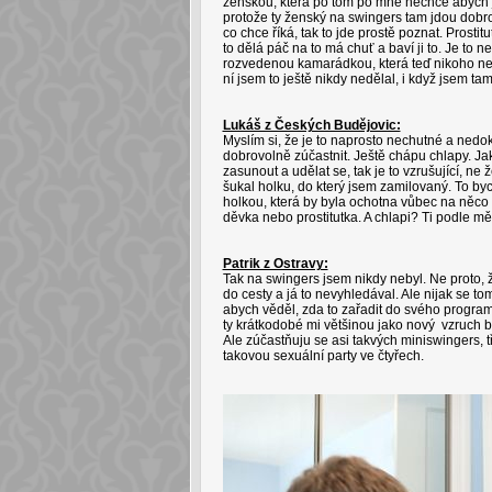
ženskou, která po tom po mně nechce abych jí ř
protože ty ženský na swingers tam jdou dobrov
co chce říká, tak to jde prostě poznat. Prostit
to dělá páč na to má chuť a baví ji to. Je to 
rozvedenou kamarádkou, která teď nikoho ne
ní jsem to ještě nikdy nedělal, i když jsem tam 
Lukáš z Českých Budějovic:
Myslím si, že je to naprosto nechutné a nedo
dobrovolně zúčastnit. Ještě chápu chlapy. Ja
zasunout a udělat se, tak je to vzrušující, n
šukal holku, do který jsem zamilovaný. To byc
holkou, která by byla ochotna vůbec na něco 
děvka nebo prostitutka. A chlapi? Ti podle mě c
Patrik z Ostravy:
Tak na swingers jsem nikdy nebyl. Ne proto, ž
do cesty a já to nevyhledával. Ale nijak se t
abych věděl, zda to zařadit do svého program
ty krátkodobé mi většinou jako nový vzruch b
Ale zúčastňuju se asi takvých miniswingers,
takovou sexuální party ve čtyřech.