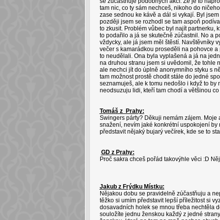
se zúčastňuje podobných akcí. Že je to napro
tam nic, co ty sám nechceš, nikoho do ničeho ne
zase sednou ke kávě a dál si vykají. Byl jsem
později jsem se rozhodl se tam aspoň podívat
to zkusit. Problém vůbec byl najít partnerku,
to podařilo a já se skutečně zúčastnil. No a po
vždycky, ale já jsem měl štěstí. Navštěvníky vy
večer s kamarádkou proseděli na pohovce a pov
to neudělali. Ona byla vyplašená a já na jed
na druhou stranu jsem si uvědomil, že tohle n
ale nechci jít do úplně anonymního styku s ně
tam možnost prostě chodit stále do jedné spol
seznamuješ, ale k tomu nedošlo i když to by 
neodsuzuju lidi, kteří tam chodí a většinou c
Tomáš z Prahy:
Swingers párty? Děkuji nemám zájem. Moje a
snažení, nevím jaké konkrétní uspokojení by m
představit nějaký bujarý večírek, kde se to s
GD z Prahy:
Proč sakra chceš pořád takovýhle věci :D Něj
Jakub z Frýdku Místku:
Nějakou dobu se pravidelně zúčastňuju a nep
těžko si umím představit lepší příležitost si
dosavadních holek se mnou třeba nechtěla dě
souložíte jednu ženskou každý z jedné strany 