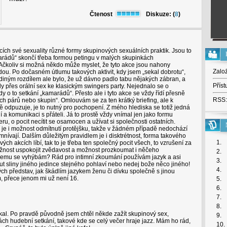
Čtenost
Diskuze: (
8
)
cích své sexuality různé formy skupinových sexuálních praktik. Jsou to
rádů“ skončí třeba formou petingu v malých skupinkách
 Ačkoliv si možná někdo může myslet, že tyto akce jsou nahony
Zalo
dou. Po dočasném útlumu takových aktivit, kdy jsem „sekal dobrotu“,
diným rozdílem ale bylo, že už dávno padlo tabu nějakých zábran, a
Příst
y přes orální sex ke klasickým swingers party. Nejednalo se o
y o to setkání „kamarádů“. Přesto ale i tyto akce se vždy řídí přesně
RSS:
párů nebo skupin“. Omlouvám se za ten krátký briefing, ale k
ně odpuzuje, je to nutný pro pochopení. Z mého hlediska se totiž jedná
a komunikaci s přáteli. Já to prostě vždy vnímal jen jako formu
, o pocit necítit se osamocen a užívat si společnosti ostatních.
í je i možnost odmítnutí protějšku, takže v žádném případě nedochází
mnívají. Dalším důležitým pravidlem je i disktrétnost, forma takového
1.
ých akcích líbí, tak to je třeba ten společný pocit všech, to vzrušení za
ožnost uspokojit zvědavost a možnost prozkoumat i něčeho
2.
 čemu se vyhýbám? Rád pro intimní zkoumání používám jazyk a asi
3.
ut sliny jiného jedince stejného pohlaví nebo nedej bože něco jiného!
4.
ých představ, jak škádlím jazykem ženu či dívku společně s jinou
 přece jenom mi už není 16.
5.
6.
7.
8.
al. Po pravdě původně jsem chtěl někde zažít skupinový sex,
9.
ch hudební setkání, takové kde se celý večer hraje jazz. Mám ho rád,
10.