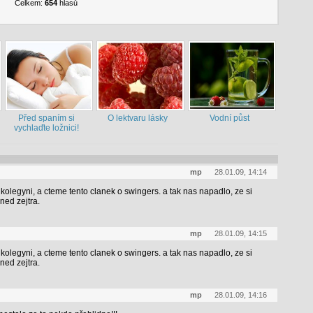
Celkem:
654
hlasů
Před spaním si
O lektvaru lásky
Vodní půst
vychlaďte ložnici!
mp
28.01.09, 14:14
s kolegyni, a cteme tento clanek o swingers. a tak nas napadlo, ze si
ed zejtra.
mp
28.01.09, 14:15
s kolegyni, a cteme tento clanek o swingers. a tak nas napadlo, ze si
ed zejtra.
mp
28.01.09, 14:16