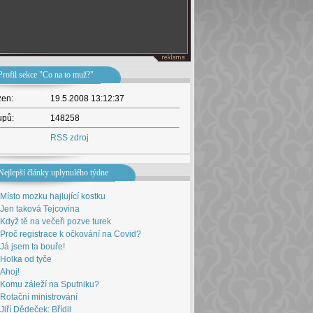
Profil sekce "Co na to muž?"
žen:
19.5.2008 13:12:37
upů:
148258
RSS zdroj
Nejlepší články uplynulého týdne
Místo mozku hajlující kostku
Jen taková Tejcovina
Když tě na večeři pozve turek
Proč registrace k očkování na Covid?
Já jsem ta bouře!
Holka od tyče
Ahoj!
Komu záleží na Sputniku?
Rotační ministrování
Jiří Dědeček: Břídil