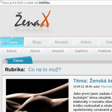
Dnes je 6.8.2026 | svátek má
Oldřiška
Téma:
Ženská
krása
-
Téma:
Ženská
krása
Články
Blogy
Recepty
Ankety
Vid
Krásná
Zdravá
Smyslná
Úspěšná
Praktická
Článek
Rubrika:
Co na to muž?
Téma: Ženská k
14.09.10, 08:40, autor:
Plavovlá
Jako první jsem zadala
božským“ téma obsáhlé, 
elaboráty v rozsahu diz
trošku rozkoukali a oťuk
společensky uznávané pra