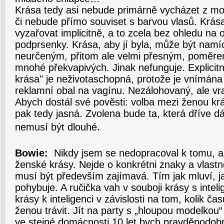
Krása tedy asi nebude primárně vycházet z m
či nebude přímo souviset s barvou vlasů. Krás
vyzařovat implicitně, a to zcela bez ohledu na 
podprsenky. Krása, aby jí byla, může být namí
neurčeným, přitom ale velmi přesným, poměrem
mnohé překvapivých. Jinak nefunguje. Explicit
krása" je neživotaschopná, protože je vnímána
reklamní obal na vagínu. Nezálohovaný, ale vr
Abych dostál své pověsti: volba mezi ženou krás
pak tedy jasná. Zvolena bude ta, která dříve d
.
nemusí být dlouhé
Bowie:
Nikdy jsem se nedopracoval k tomu, aby
ženské krásy. Nejde o konkrétni znaky a vlast
musí být především zajímavá. Tím jak mluví, j
pohybuje. A ručička vah v souboji krásy s intel
krásy k inteligenci v závislosti na tom, kolik č
ženou trávit. Jít na party s „hloupou modelkou“ 
ve stejné domácnosti 10 let bych pravděpodob