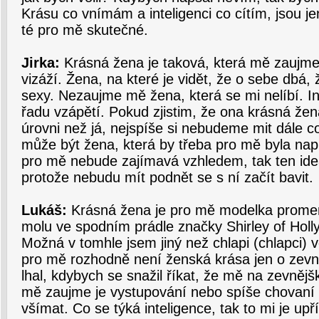
Krásu co vnímám a inteligenci co cítím, jsou j
té pro mě skutečné.
Jirka:
Krásná žena je taková, která mě zaujme
vizáží. Žena, na které je vidět, že o sebe dbá, ž
sexy. Nezaujme mě žena, která se mi nelíbí. In
řadu vzápětí. Pokud zjistim, že ona krásná žena 
úrovni než já, nejspíše si nebudeme mit dále co
může být žena, která by třeba pro mě byla napr
pro mě nebude zajímavá vzhledem, tak ten ideá
protože nebudu mít podnět se s ní začít bavit.
Lukáš:
Krásná žena je pro mě modelka prome
molu ve spodním prádle značky Shirley of Holly
Možná v tomhle jsem jiný než chlapi (chlapci) 
pro mě rozhodně není ženská krása jen o zevně
lhal, kdybych se snažil říkat, že mě na zevnějš
mě zaujme je vystupování nebo spíše chovaní
všímat. Co se týká inteligence, tak to mi je up