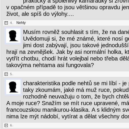
praktický a spolehlivý kamarádky si zrovn
v opačném případě to jsou většinou opravdu jen 
život, ale spíš do výlohy....
Nehty
4.
Musím rovněž souhlasit s tím, že na dané 
Uvědomuji si, že mé známé, které nosí ge
jimi dost zabývají, jsou takové jednodušší,
hrají na zevnějšek. Jak by asi normální holka, 
vytřít chotbu, chodí hrát volejbal nebo třeba dělá
takovýma nehtama asi fungovala?
5.
charakteristika podle nehtů se mi líbí - j
taky zkoumám, jaké má muž ruce, pokud 
rozhodně neuvažuju o tom, že bych chtěla
A moje ruce? Snažím se mít ruce upravené, má
francouzskou manikurou-klasika. A s klidným s
nima lze mýt nádobí, vytírat a dělat všechny do
6.