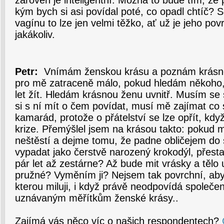
zároveň je inteligentní. Možná to bude tím, ž
kým bych si asi povídal poté, co opadl chtíč? 
vagínu to lze jen velmi těžko, ať už je jeho po
jakákoliv.
Petr:
Vnímám ženskou krásu a poznám krásno
pro mě zatraceně málo, pokud hledám někoho,
let žít. Hledám krásnou ženu uvnitř. Musím se 
si s ní mít o čem povídat, musí mě zajímat co 
kamarád, protože o přátelství se lze opřít, kdy
krize. Přemýšlel jsem na krásou takto: pokud m
neštěstí a dejme tomu, že padne obličejem do 
vypadat jako čerstvě narozený krokodýl, přesta
pár let až zestárne? Až bude mit vrásky a těl
pružné? Vyměním ji? Nejsem tak povrchní, aby
kterou miluji, i když právě neodpovídá společ
uznávaným měřítkům ženské krásy..
Zajímá vás něco víc o našich respondentech?