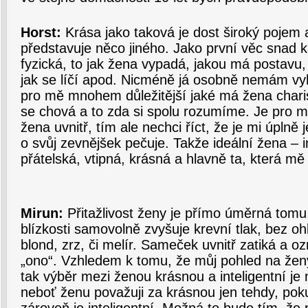
Horst:
Krása jako taková je dost široký pojem 
představuje něco jiného. Jako první věc snad
fyzická, to jak žena vypadá, jakou má postavu, 
jak se líčí apod. Nicméně já osobně nemám vyh
pro mě mnohem důležitější jaké má žena charis
se chová a to zda si spolu rozumíme. Je pro mě 
žena uvnitř, tím ale nechci říct, že je mi úplně
o svůj zevnějšek pečuje. Takže ideální žena – i
přátelská, vtipná, krásná a hlavně ta, která mě 
Mirun:
Přitažlivost ženy je přímo úměrná tomu, 
blízkosti samovolně zvyšuje krevní tlak, bez oh
blond, zrz, či melír. Sameček uvnitř zatiká a oz
„ono“. Vzhledem k tomu, že můj pohled na ženy
tak výběr mezi ženou krásnou a inteligentní je 
neboť ženu považuji za krásnou jen tehdy, pok