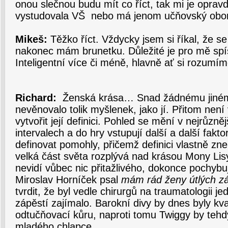
onou slečnou budu mít co říct, tak mi je opravdu
vystudovala VŠ
nebo má jenom učňovský obor
Mikeš:
Těžko říct. Vždycky jsem si říkal, že se
nakonec mám brunetku. Důležité je pro mě spí
Inteligentní více či méně, hlavně ať si rozumím
Richard:
Ženská krása… Snad žádnému jiné
nevěnovalo tolik myšlenek, jako jí. Přitom není 
vytvořit její definici. Pohled se mění v nejrůzn
intervalech a do hry vstupují další a další faktor
definovat pomohly, přičemž definici vlastně zn
velká část světa rozplývá nad krásou Mony Lisy
nevidí vůbec nic přitažlivého, dokonce pochybuj
Miroslav Horníček psal
mám rád ženy útlých zá
tvrdit, že byl vedle chirurgů na traumatologii j
zápěstí zajímalo. Barokní divy by dnes byly k
odtučňovací kůru, naproti tomu Twiggy by teh
mladého chlapce…