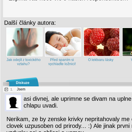
Další články autora:
Jak odejít z toxického
Před spaním si
O lektvaru lásky
vztahu?
vychlaďte ložnici!
Diskuze
Jsem
1.
asi divnej, ale uprimne se divam na uplne 
chlapu uvadi.
Nerikam, ze by zenske krivky nepritahovaly me oc
clovek uzpusoben od prirody... :) Ale jinak prvni