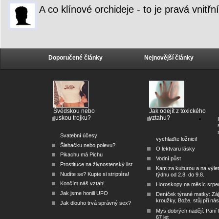
A co klínové orchideje - to je pravá vnitřní
Doporučené články
Nejnovější články
Švédskou nebo
Jak odejít z toxického
ruskou trojku?
vztahu?
Svatební účesy
vychlaďte ložnici!
Šlehačku nebo polevu?
O lektvaru lásky
Pikachu má Pichu
Vodní půst
Prostituce na živnostenský list
Kam za kulturou a na výlet
Nudíte se? Kupte si striptéra!
týdnu od 2.8. do 9.8.
Končím náš vztah!
Horoskopy na měsíc srpe
Jak jsme honili UFO
Deníček týrané matky: Zá
kroužky, Bože, stůj při nás
Jak dlouho trvá správný sex?
Mys dobrých nadějí: Paní
67 let