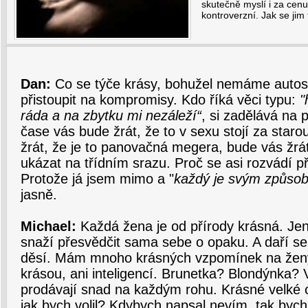
skutečně myslí i za cenu
kontroverzní. Jak se ji
Dan:
Co se týče krásy, bohužel nemáme autos
přistoupit na kompromisy. Kdo říká věci typu:
"
ráda a na zbytku mi nezáleží“
, si zadělává na 
čase vás bude žrát, že to v sexu stojí za star
žrát, že je to panovačná megera, bude vás žrá
ukázat na třídním srazu. Proč se asi rozvádí 
Protože já jsem mimo a "
každý je svým způso
jasně.
Michael:
Každá žena je od přírody krásná. Jen
snaží přesvědčit sama sebe o opaku. A daří se
děsí. Mám mnoho krásných vzpomínek na ženy, 
krásou, ani inteligencí. Brunetka? Blondýnka? 
prodávají snad na každým rohu. Krásné velké o
jak bych volil? Kdybych napsal nevím, tak byc