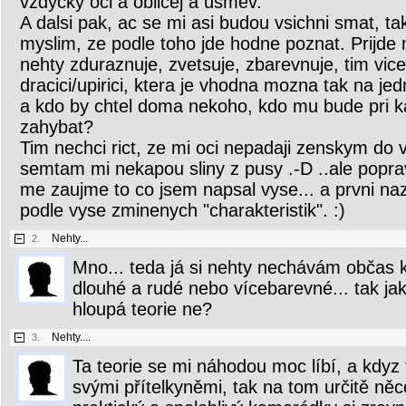
vzdycky oci a oblicej a usmev.
A dalsi pak, ac se mi asi budou vsichni smat, tak
myslim, ze podle toho jde hodne poznat. Prijde m
nehty zduraznuje, zvetsuje, zbarevnuje, tim vice 
dracici/upirici, ktera je vhodna mozna tak na jed
a kdo by chtel doma nekoho, kdo mu bude pri kaz
zahybat?
Tim nechci rict, ze mi oci nepadaji zenskym do v
semtam mi nekapou sliny z pusy .-D ..ale popr
me zaujme to co jsem napsal vyse... a prvni naz
podle vyse zminenych "charakteristik". :)
Nehty...
2.
Mno... teda já si nehty nechávám občas k
dlouhé a rudé nebo vícebarevné... tak j
hloupá teorie ne?
Nehty....
3.
Ta teorie se mi náhodou moc líbí, a kdyz
svými přítelkyněmi, tak na tom určitě něc