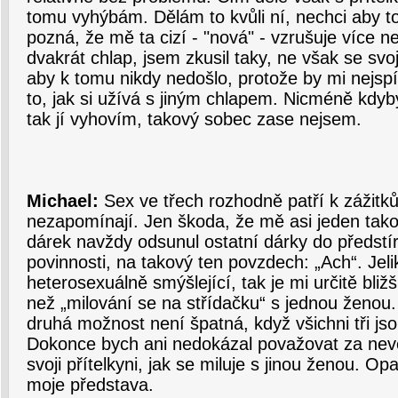
tomu vyhýbám. Dělám to kvůli ní, nechci aby to
pozná, že mě ta cizí - "nová" - vzrušuje více n
dvakrát chlap, jsem zkusil taky, ne však se svoj
aby k tomu nikdy nedošlo, protože by mi nejspí
to, jak si užívá s jiným chlapem. Nicméně kdy
tak jí vyhovím, takový sobec zase nejsem.
Michael:
Sex ve třech rozhodně patří k zážitk
nezapomínají. Jen škoda, že mě asi jeden tak
dárek navždy odsunul ostatní dárky do předstí
povinnosti, na takový ten povzdech: „Ach“. Jeli
heterosexuálně smýšlející, tak je mi určitě bli
než „milování se na střídačku“ s jednou ženou
druhá možnost není špatná, když všichni tři js
Dokonce bych ani nedokázal považovat za nev
svoji přítelkyni, jak se miluje s jinou ženou. O
moje představa.