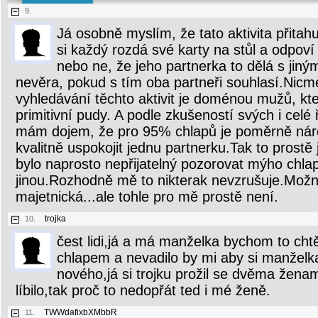
9.
Já osobně myslím, že tato aktivita přitah
si každý rozdá své karty na stůl a odpoví
nebo ne, že jeho partnerka to dělá s jiným
nevěra, pokud s tím oba partneři souhlasí.Nic
vyhledávání těchto aktivit je doménou mužů, kteř
primitivní pudy. A podle zkušeností svých i ce
mám dojem, že pro 95% chlapů je poměrně ná
kvalitně uspokojit jednu partnerku.Tak to prost
bylo naprosto nepřijatelný pozorovat mýho chlap
jinou.Rozhodně mě to nikterak nevzrušuje.Mož
majetnická...ale tohle pro mě prostě není.
trojka
10.
čest lidi,já a má manželka bychom to chtě
chlapem a nevadilo by mi aby si manželk
nového,já si trojku prožil se dvěma žena
líbilo,tak proč to nedopřát ted i mé ženě.
TWWdafixbXMbbR
11.