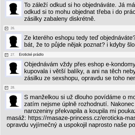
To záleží odkud si ho objednáváte. Já m
odkud si to mohu objednat třeba i do prá
zásilky zabaleny diskrétně.
26.
Ze kterého eshopu tedy teď objednávát
bát, že to půjde nějak poznat? i kdyby šlo
Erotické prádlo
27.
Objednávám vždy přes eshop e-kondomy 
kupovala i větší balíky, a ani na těch neb
zásilku ze sexshopu, opravdu se toho ne
28.
S manželkou si už dlouho povídáme o možno
zatím nejsme úplně rozhodnutí. Nakone
narozeniny překvapila a koupila mi pouka
masáž: https://masaze-princess.cz/eroticka-masa
opravdu vyjímečný a uspokojil naprosto naše po