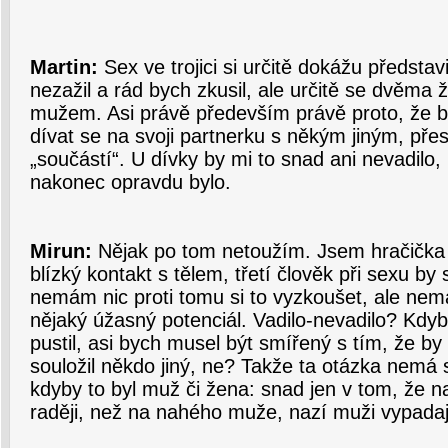
Martin:
Sex ve trojici si určitě dokážu představ
nezažil a rád bych zkusil, ale určitě se dvěma ž
mužem. Asi právě především právě proto, že by
dívat se na svoji partnerku s někým jiným, pře
„součástí“. U dívky by mi to snad ani nevadilo, 
nakonec opravdu bylo.
Mirun:
Nějak po tom netoužím. Jsem hračička
blízký kontakt s tělem, třetí člověk při sexu by 
nemám nic proti tomu si to vyzkoušet, ale nem
nějaký úžasný potenciál. Vadilo-nevadilo? Kdy
pustil, asi bych musel být smířený s tím, že b
souložil někdo jiný, ne? Takže ta otázka nemá 
kdyby to byl muž či žena: snad jen v tom, že 
raději, než na nahého muže, nazí muži vypadaj