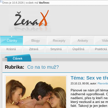
Dnes je 10.8.2026 | svátek má
Vavřinec
Téma:
Sex
ve
třech
-
Téma:
Sex
ve
třech
Články
Blogy
Recepty
Ankety
Vid
Krásná
Zdravá
Smyslná
Úspěšná
Praktická
Článek
Rubrika:
Co na to muž?
Téma: Sex ve tř
23.10.13, 00:00, autor:
Plavovlá
Pánové se nám při témat
nádherně vyprofilovali. O
nadšeni, přes ty kteří nez
který nezkusil a ani se
fakt. Takový je jen jeden