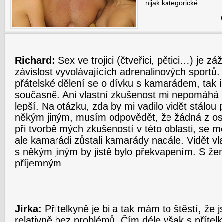
nijak kategorické.
Richard:
Sex ve trojici (čtveřici, pětici…) je z
závislost vyvolávajících adrenalinových sportů.
přátelské dělení se o dívku s kamarádem, tak i
současně. Ani vlastní zkušenost mi nepomáhá 
lepší. Na otázku, zda by mi vadilo vidět stálou 
někým jiným, musím odpovědět, že žádná z oso
při tvorbě mých zkušeností v této oblasti, se 
ale kamarádi zůstali kamarády nadále. Vidět vl
s někým jiným by jistě bylo překvapením. S ž
příjemným.
Jirka:
Přítelkyně je bi a tak mám to štěstí, že 
relativně bez problémů. Čím déle však s přítelk