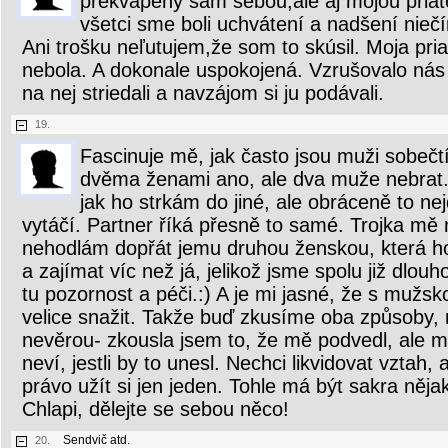
prekvapený sám sebou,ale aj mojou pria
všetci sme boli uchvátení a nadšení ni
Ani trošku neľutujem,že som to skúsil. Moja pria
nebola. A dokonale uspokojená. Vzrušovalo nás
na nej striedali a navzájom si ju podávali.
19.
Fascinuje mě, jak často jsou muži sobečtí
dvěma ženami ano, ale dva muže nebrat. 
jak ho strkám do jiné, ale obráceně to n
vytáčí. Partner říká přesně to samé. Trojka mě
nehodlám dopřát jemu druhou ženskou, která h
a zajímat víc než já, jelikož jsme spolu již dlouh
tu pozornost a péči.:) A je mi jasné, že s mužs
velice snažit. Takže buď zkusíme oba způsoby,
nevěrou- zkousla jsem to, že mě podvedl, ale m
neví, jestli by to unesl. Nechci likvidovat vztah,
právo užít si jen jeden. Tohle má být sakra něj
Chlapi, dělejte se sebou něco!
Sendvič atd.
20.