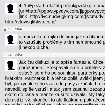
4L1bEp <a href="http://dnkjpzrkfxgr.com/
[url=http://ipgpwtypyqyv.com/]ipgpwtypyqy
[link=http://ivcmudvugkmq.com/]ivcmudvu
http://vfuywrjkhkvo.com/
trojka
12.
s manželkou trojku děláme jak s chlapem 
to vzrušuje,problémy s tím nemáme,mě př
jí někdo píchá.
trojka
13.
Jak čtu diskuzi,je to spíše fantazie. Chc
porozumění. Přespávali jsme u přítele v 
oslavě jsem ho po souhlasu partnerky po
hrátkám. Partnerka bila lehce opilá, svlékl jsem 
byl, jak rychle si ho vzala do pusy a začala ho 
nevadil, spíše vzrušil a tak jsem zasunul zezad
skoro do rána a manželka si to užívala. My taky
den střízlivý, skončoli to ale flaškou a pokrač