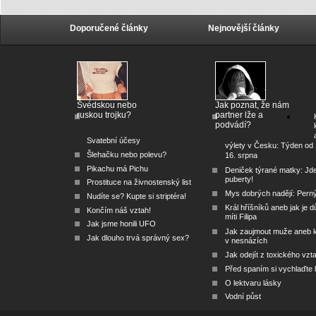
Doporučené články
Nejnovější články
Švédskou nebo
Jak poznat, že nám
ruskou trojku?
partner lže a
podvádí?
Svatební účesy
výlety v Česku: Týden od 
Šlehačku nebo polevu?
16. srpna
Pikachu má Pichu
Deniček týrané matky: Jd
puberty!
Prostituce na živnostenský list
Mys dobrých nadějí: Pern
Nudíte se? Kupte si striptéra!
Král hříšníků aneb jak je dů
Končím náš vztah!
míti Filipa
Jak jsme honili UFO
Jak zaujmout muže aneb 
Jak dlouho trvá správný sex?
v nesnázích
Jak odejít z toxického vzt
Před spaním si vychlaďte l
O lektvaru lásky
Vodní půst