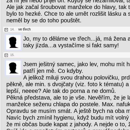
za ní jeli nebo přijel on. Kdyby se nezamiloval, 
Ale jak začal šroubovat manželce do hlavy, tak 
bylo to hezké. Chce to ale umět rozlišit lásku a
neměl by se do toho pouštět.
ve třech
14.
Jo, my to děláme ve třech...já, má žena a
taky jízda...a vystačíme si fakt samy!
15.
Jsem ješitný samec, jako lev, mohu mít 
patří jen mě. Co kdyby.
A jelikož miluji svou drahou polovičku, p
pěkně, ale min. s dvojčaty (viz. foto k tématu)
lepší, neeee? Ale tak do porna a ne domů.
Pěkná představa, ale to je vše. Nevěřím, že je 
manželce seženu chlapa do postele. Max. nafu
Opravdu se musím smát. A ještě bych na oba m
Navíc bych zmínil hygienu, když budu mít volný 
že mi občas bude kapat z jahody. A nejde o to, 