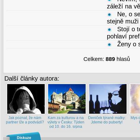
záleží na v
Ne, o se
stejně muži 
Stojí o 
pohlaví pref
Ženy o s
Celkem:
889
hlasů
Další články autora:
Jak poznat, že nám
Kam za kulturou a na
Deniček týrané matky:
Mys d
partner lže a podvádí?
výlety v Česku: Týden
Jdeme do puberty!
od 10. do 16. srpna
Diskuze