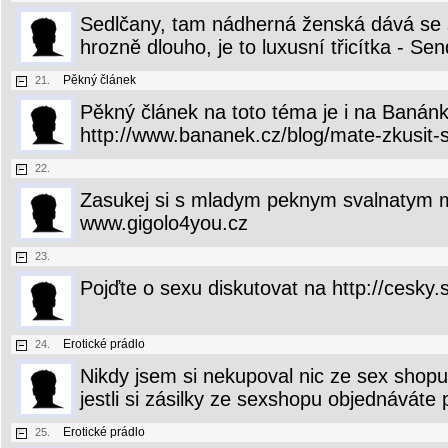
Sedlčany, tam nádherná ženská dává se
hrozně dlouho, je to luxusní třicítka - Send
Pěkný článek
21.
Pěkný článek na toto téma je i na Banánk
http://www.bananek.cz/blog/mate-zkusit-s
22.
Zasukej si s mladym peknym svalnatym 
www.gigolo4you.cz
23.
Pojďte o sexu diskutovat na http://cesky.
Erotické prádlo
24.
Nikdy jsem si nekupoval nic ze sex shopu
jestli si zásilky ze sexshopu objednávát
Erotické prádlo
25.