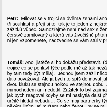
Petr:
Milovat se v trojici se dvěma ženami ano
tři souhlasí a přejí si to, tak je to jeden z nejk
zážitků vůbec. Samozřejmě není nad sex s žen
čerstvě zamilovaný a která vás živočišně přitah
ni jen vzpomenete, nadzvedne se vám stůl v pr
Tomáš:
Ano, jistěže si ho dokážu představit. (
trojice co se pohlaví týče podle mě až tak nez
by tam tedy být měla). Jednou jsem zažil něco,
dalo považovat. Ale já bych to spíš definoval 
dvou kluků se stejnou holkou ve stejnou dobu.
mimochodem ani nedotkl. Zážitek to byl zajím
jak bych reagoval kdyby se mi naskytla další pří
určitě hledat nebudu… Co se moji partnerky týče,
někým jiným, ať mužem nebo ženou, by se mi p