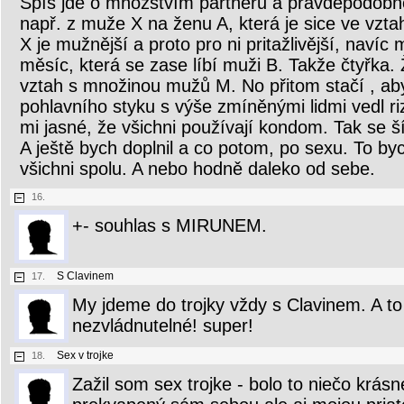
Spíš jde o množstvím partnerů a pravděpodobn
např. z muže X na ženu A, která je sice ve vz
X je mužnější a proto pro ni pritažlivější, naví
měsíc, která se zase líbí muži B. Takže čtyřka.
vztah s množinou mužů M. No přitom stačí , aby 
pohlavního styku s výše zmíněnými lidmi vedl rizi
mi jasné, že všichni používají kondom. Tak se ší
A ještě bych doplnil a co potom, po sexu. To bych
všichni spolu. A nebo hodně daleko od sebe.
16.
+- souhlas s MIRUNEM.
S Clavinem
17.
My jdeme do trojky vždy s Clavinem. A t
nezvládnutelné! super!
Sex v trojke
18.
Zažil som sex trojke - bolo to niečo krá