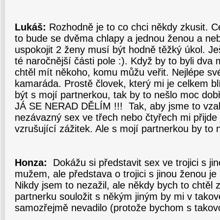
Lukáš:
Rozhodně je to co chci někdy zkusit. Ce
to bude se dvěma chlapy a jednou ženou a ne
uspokojit 2 ženy musí být hodně těžký úkol. Je
té naročnější části pole :). Když by to byli dva
chtěl mít někoho, komu můžu veřit. Nejlépe sv
kamaráda. Prostě človek, který mi je celkem b
být s mojí partnerkou, tak by to nešlo moc dobř
JÁ SE NERAD DĚLÍM !!! Tak, aby jsme to vzali
nezávazný sex ve třech nebo čtyřech mi přijde
vzrušující zážitek. Ale s mojí partnerkou by to 
Honza:
Dokážu si představit sex ve trojici s ji
mužem, ale představa o trojici s jinou ženou je l
Nikdy jsem to nezažil, ale někdy bych to chtěl z
partnerku souložit s někým jiným by mi v tako
samozřejmě nevadilo (protože bychom s takovou