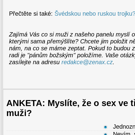
Přečtěte si také:
Švédskou nebo ruskou trojku
Zajímá Vás co si muži z našeho panelu myslí 
kterými sama přemýšlíte? Chcete jim položit n
nám, na co se máme zeptat. Pokud to budou z
radi je "pánům božským" položíme. Vaše otázk
zasílejte na adresu
redakce@zenax.cz
.
ANKETA: Myslíte, že o sex ve tř
muži?
Jednozn
Nevím, s