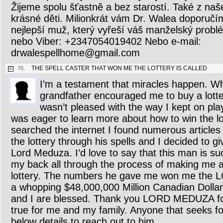
Žijeme spolu šťastně a bez starostí. Také z n
krásné děti. Milionkrát vám Dr. Walea doporučím
nejlepší muž, který vyřeší váš manželský prob
nebo Viber: +2347054019402 Nebo e-mail:
drwalespellhome@gmail.com
THE SPELL CASTER THAT WON ME THE LOTTERY IS CALLED
78.
I’m a testament that miracles happen. W
grandfather encouraged me to buy a lottery
wasn’t pleased with the way I kept on play
was eager to learn more about how to win the l
searched the internet I found numerous article
the lottery through his spells and I decided to gi
Lord Meduza. I’d love to say that this man is s
my back all through the process of making me a l
lottery. The numbers he gave me won me the L
a whopping $48,000,000 Million Canadian Dollar
and I are blessed. Thank you LORD MEDUZA fo
true for me and my family. Anyone that seeks fo
below details to reach out to him