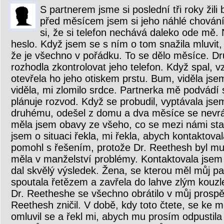
S partnerem jsme si poslední tři roky žili
před měsícem jsem si jeho náhlé chování
si, že si telefon nechává daleko ode mě.
heslo. Když jsem se s ním o tom snažila mluvit, 
že je všechno v pořádku. To se dělo měsíce. D
rozhodla zkontrolovat jeho telefon. Když spal, v
otevřela ho jeho otiskem prstu. Bum, viděla js
viděla, mi zlomilo srdce. Partnerka mě podvádí 
plánuje rozvod. Když se probudil, vyptávala jse
druhému, odešel z domu a dva měsíce se nevrát
měla jsem obavy ze všeho, co se mezi námi sta
jsem o situaci řekla, mi řekla, abych kontaktov
pomohl s řešením, protože Dr. Reethesh byl muž
měla v manželství problémy. Kontaktovala jsem
dal skvělý výsledek. Žena, se kterou měl můj p
spoutala řetězem a zavřela do lahve zlým kouz
Dr. Reetheshe se všechno obrátilo v můj prospěc
Reethesh zničil. V době, kdy toto čtete, se ke m
omluvil se a řekl mi, abych mu prosím odpustila