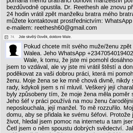
pomáhá mému bratranci obnovit manželství pot
bezdůvodně opustila. Dr. Reethesh ale znovu př
24 hodin vrátil zpět manželku bratra mého brat
můžete kontaktovat prostřednictvím: WhatsA
e-mailem: reethesh60@gmail.com
Jste skvělý člověk, doktore Wale.
74.
Pokud chcete mít svého muže/ženu zpět u
Walea. Jeho WhatsApp +2347054019402. 
Wale, k tomu, že jste mi pomohl dosáhnou
jsem to vzdával, ale vy jste mi vrátil štěstí a don
poděkovat za vaši dobrou práci, která mi pomoh
ženu. Moje žena se ke mně chová divně, nikdy 
rady, kdykoli jsem s ní mluvil. Veškerý její char
byly způsobeny tím, že moje žena měla poměr s 
Jeho šéf v práci používá na mou ženu čarodějni
neposlouchala, její manžel. To mě rozzuřilo. Mo
domu, aby se přidala ke svému šéfovi. Protože j
život, hledal jsem pomoc na internetu a tam jse
Četl jsem o něm spoustu dobrých svědectví. J