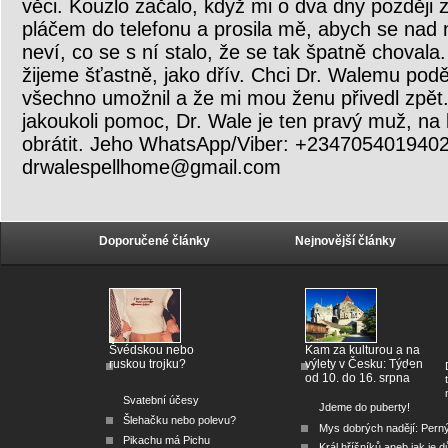
věci. Kouzlo začalo, když mi o dva dny později 
pláčem do telefonu a prosila mě, abych se nad ní
neví, co se s ní stalo, že se tak špatně chovala
žijeme šťastně, jako dřív. Chci Dr. Walemu podě
všechno umožnil a že mi mou ženu přivedl zpět
jakoukoli pomoc, Dr. Wale je ten pravý muž, na
obrátit. Jeho WhatsApp/Viber: +234705401940
drwalespellhome@gmail.com
Doporučené články
Nejnovější články
Švédskou nebo
Kam za kulturou a na
ruskou trojku?
výlety v Česku: Týden
od 10. do 16. srpna
Svatební účesy
Jdeme do puberty!
Šlehačku nebo polevu?
Mys dobrých nadějí: Pern
Pikachu má Pichu
Král hříšníků aneb jak je dů