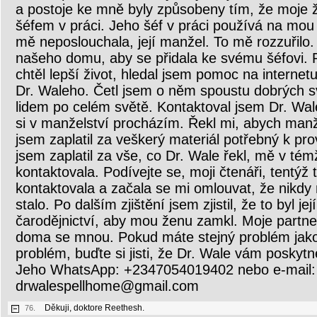
a postoje ke mně byly způsobeny tím, že moje 
šéfem v práci. Jeho šéf v práci používá na mou 
mě neposlouchala, její manžel. To mě rozzuřilo.
našeho domu, aby se přidala ke svému šéfovi. 
chtěl lepší život, hledal jsem pomoc na internet
Dr. Waleho. Četl jsem o něm spoustu dobrých 
lidem po celém světě. Kontaktoval jsem Dr. Wal
si v manželství procházím. Řekl mi, abych manže
jsem zaplatil za veškerý materiál potřebný k pr
jsem zaplatil za vše, co Dr. Wale řekl, mě v té
kontaktovala. Podívejte se, moji čtenáři, tentý
kontaktovala a začala se mi omlouvat, že nikdy 
stalo. Po dalším zjištění jsem zjistil, že to byl jej
čarodějnictví, aby mou ženu zamkl. Moje partne
doma se mnou. Pokud máte stejný problém jak
problém, buďte si jisti, že Dr. Wale vám poskytn
Jeho WhatsApp: +2347054019402 nebo e-mail:
drwalespellhome@gmail.com
Děkuji, doktore Reethesh.
76.