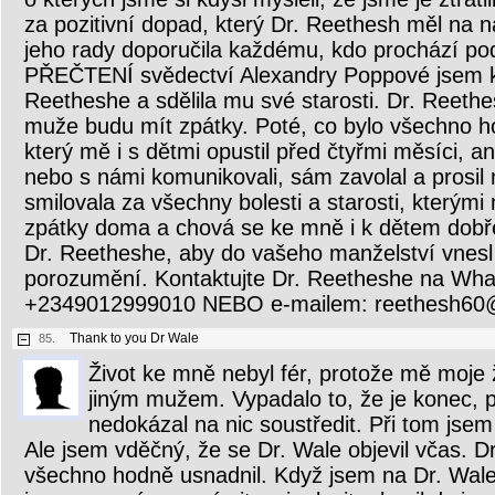
za pozitivní dopad, který Dr. Reethesh měl na n
jeho rady doporučila každému, kdo prochází p
PŘEČTENÍ svědectví Alexandry Poppové jsem k
Reetheshe a sdělila mu své starosti. Dr. Reethes
muže budu mít zpátky. Poté, co bylo všechno h
který mě i s dětmi opustil před čtyřmi měsíci, a
nebo s námi komunikovali, sám zavolal a prosi
smilovala za všechny bolesti a starosti, kterými
zpátky doma a chová se ke mně i k dětem dobř
Dr. Reetheshe, aby do vašeho manželství vnesl 
porozumění. Kontaktujte Dr. Reetheshe na Wh
+2349012999010 NEBO e-mailem: reethesh60
Thank to you Dr Wale
85.
Život ke mně nebyl fér, protože mě moje 
jiným mužem. Vypadalo to, že je konec, 
nedokázal na nic soustředit. Při tom jsem
Ale jsem vděčný, že se Dr. Wale objevil včas. D
všechno hodně usnadnil. Když jsem na Dr. Walea 