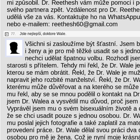
mi způsobil. Dr. Reethesh vám může pomoci i p
svého partnera zpět. Vzdálenost pro Dr. Reeth
udělá vše za vás. Kontaktujte ho na WhatsAp
nebo e-mailem: reethesh60@gmail.com
Jste nejlepší, doktore Wale.
77.
Všichni si zasloužíme být šťastní. Jsem
i ženy a je pro mě těžké usadit se s jed
nechci udělat špatnou volbu. Rozhodl jse
starosti s přítelem. Tehdy mi řekl, že Dr. Wale j
kterou se mám obrátit. Řekl, že Dr. Wale je mu
napravit jeho rozbité manželství. Řekl, že Dr. W
kterému může důvěřovat a na kterého se může 
mu řekl, aby se se mnou podělil o kontakt na Dr
jsem Dr. Walea a vysvětlil mu důvod, proč jsem 
Vyprávěl jsem mu o svém bisexuálním životě a d
že se chci usadit pouze s jednou osobou. Dr. 
mu poslal jejich fotografie a také zaplatil za mat
provedení práce. Dr. Wale dělal svou práci dva d
osobou pro mě je žena. Což je nyní moje krásná