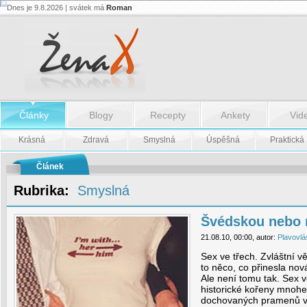
Dnes je 9.8.2026 | svátek má
Roman
Švédskou
nebo
ruskou
trojku?
-
Švédskou
nebo
ruskou
trojku?
Články
Blogy
Recepty
Ankety
Vid
Krásná
Zdravá
Smyslná
Úspěšná
Praktická
Článek
Rubrika:
Smyslná
Švédskou nebo 
21.08.10, 00:00, autor:
Plavovlá
Sex ve třech. Zvláštní vě
to něco, co přinesla no
Ale není tomu tak. Sex v
historické kořeny mnohe
dochovaných pramenů v