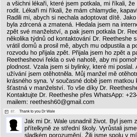
a všichni lékaři, které jsem potkala, mi říkali, 
rodit. Lékaři mi říkali, že mám chlamydie, kap
Radili mi, abych si nechala adoptovat dítě. Ja
byla zdrcená a zmatená. Hledala jsem na intern
zpět své manželství, a pak jsem potkala Dr. R
několika týdnů od kontaktování Dr. Reetheshe 
vrátil domů a prosil mě, abych mu odpustila a p
rozvodu ho přijala zpět. Přijala jsem ho zpět a 
Reethesheovi řekla o své nahotě, aby mi pomoh
plodnost. Vzala jsem si bylinky, které mi poslal
užívání jsem otěhotněla. Můj manžel mě otěhotn
krásného syna. V současné době jsem matkou 
šťastná v manželství. To vše díky Dr. Reetheshe
Kontaktujte Dr. Reetheshe přes WhatsApp: +
mailem: reethesh60@gmail.com
Thank to you Dr Wale
87.
Jak mi Dr. Wale usnadnil život. Byl jsem
přítelkyně ze střední školy. Vyrůstali jsme
sladkém porozumění. Žili jsme spolu v mí