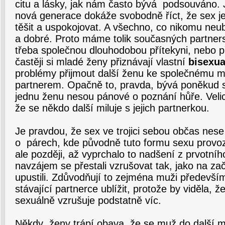
citu a lásky, jak nám často bývá podsouváno. Je
nová generace dokáže svobodně říct, že sex j
těšit a uspokojovat. A všechno, co nikomu neubl
a dobré. Proto máme tolik současných partners
třeba společnou dlouhodobou přítekyni, nebo př
častěji si mladé ženy přiznávají vlastní
bisexua
problémy přijmout další ženu ke společnému m
partnerem. Opačně to, pravda, bývá poněkud s
jednu ženu nesou pánové o poznání hůře. Velice
že se někdo další miluje s jejich partnerkou.
Je pravdou, že sex ve trojici sebou občas nese
o párech, kde původně tuto formu sexu provoz
ale později, až vyprchalo to nadšení z prvotníh
navzájem se přestali vzrušovat tak, jako na zač
upustili. Zdůvodňují to zejména muži především
stávající partnerce ublížit, protože by viděla, že
sexuálně vzrušuje podstatně víc.
Někdy ženy trápí obava, že se muž do další mi