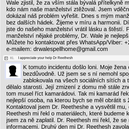
Wale zjistil, že za vším stála bývalá přítelkyně
kdo nám naše manželství ztěžoval. Jsem vděčn
dokázal náš problém vyřešit. Dnes s mým manž
bez dalších hádek. Žijeme v míru a harmonii. D
jste do našeho manželství vrátil lásku a štěstí
manželství nějaké problémy, Dr. Wale je nejlepš
Můžete ho kontaktovat přes WhatsApp/Viber:
e-mailem: drwalespellhome@gmail.com
I appreciate your help Dr Reethesh
81.
K tomuto incidentu došlo loni. Moje žena
bezdůvodně. Už jsem se s ní nemohl spoj
zablokovala na všech sociálních sítích a 
dělalo starosti. Její zmizení z domu mě stále z
tom musel říct kamarádovi. Tak mi kamarád řekl
nejlepší osoba, na kterou bych se měl obrátit s 
Kontaktoval jsem Dr. Reetheshe a vysvětlil mu, 
Reethesh mi řekl o materiálech, které budeme k 
jsem za ně zaplatil. Dr. Reethesh mi řekl, že se
informacemi. Druhý den mi Dr. Reethesh zavolal 