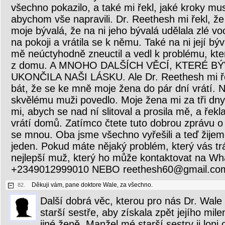
všechno pokazilo, a také mi řekl, jaké kroky m
abychom vše napravili. Dr. Reethesh mi řekl, že
moje bývalá, že na ni jeho bývalá udělala zlé 
na pokoji a vrátila se k němu. Také na ni její bý
mě neúctyhodně zneuctil a vedl k problému, kte
z domu. A MNOHO DALŠÍCH VĚCÍ, KTERÉ B
UKONČILA NAŠI LÁSKU. Ale Dr. Reethesh mi ř
bát, že se ke mně moje žena do pár dní vrátí. 
skvělému muži povedlo. Moje žena mi za tři dny
mi, abych se nad ní slitoval a prosila mě, a řek
vrátí domů. Zatímco čtete tuto dobrou zprávu o
se mnou. Oba jsme všechno vyřešili a teď žijem
jeden. Pokud máte nějaký problém, který vás trá
nejlepší muž, který ho může kontaktovat na W
+2349012999010 NEBO reethesh60@gmail.co
Děkuji vám, pane doktore Wale, za všechno.
82.
Další dobrá věc, kterou pro nás Dr. Wale
starší sestře, aby získala zpět jejího milenc
jiné ženě. Manžel mé starší sestry ji loni