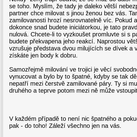
se toho. Myslím, že tady je daleko větší nebe
partner chce milovat s jinou ženou bez vás. Ta
zamilovanosti hrozí nesrovnatelně víc. Pokud a
dokonce snad budete iniciátorkou, je tato pra
nulová. Chcete-li to vyzkoušet promluvte si s
budete překvapena jeho reakcí. Naprostou větš
vzrušuje představa dvou milujících se dívek a v
získáte jen body k dobru.
Samozřejmě milování ve trojici je věcí svobodn
vynucovat a bylo by to špatné, kdyby se tak dě
nepatří mezi čerstvě zamilované páry. Ty si mu
druhého a teprve potom mezi ně může vstoupit 
V každém případě to není nic špatného a poku
pak - do toho! Záleží všechno jen na vás.