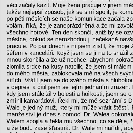
věci začaly kazit. Moje žena pracuje v jiném mě
takže nejlepší způsob, jak se s ní spojit, je kom
po pěti měsících se naše komunikace začala zpo
volám, říká, že je zaneprázdněná a že mi zavol
všechno hotové. Ten den skončí, aniž by se ozva
měsíce, dokud se nerozhodnu ji nečekaně navšt
pracuje. Po pár dnech s ní jsem zjistil, že moj
šéfem v kanceláři. Když jsem se jí na to snažil z
mnou skončila a že už nechce, abychom pokračo
zlomila srdce na kusy natolik, že jsem si málem 
do mého města, zablokovala mě na všech svých 
sítích. Vrátil jsem se do svého města s hlubokou
v depresi a cítil jsem se jejím jednáním zrazen.
kdy jsem stále žil v bolesti a hořkosti, jsem se
zmínil kamarádovi. Řekl mi, že mě seznámí s Dr
Wale je jediný muž, který mi může vrátit štěstí. 
manželství je dnes s pomocí Dr. Walea dokonal
Walem spojila a řekla mu všechno, co se děje, ř
a že budu zase šťastná. Dr. Wale mi nařídil, aby