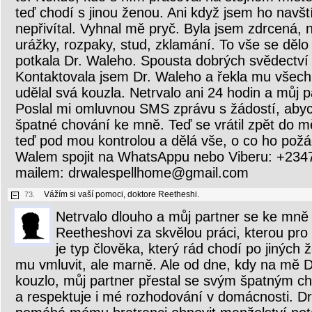
teď chodí s jinou ženou. Ani když jsem ho navští
nepřivítal. Vyhnal mě pryč. Byla jsem zdrcená,
urážky, rozpaky, stud, zklamání. To vše se děl
potkala Dr. Waleho. Spousta dobrých svědectví
Kontaktovala jsem Dr. Waleho a řekla mu všech
udělal svá kouzla. Netrvalo ani 24 hodin a můj p
Poslal mi omluvnou SMS zprávu s žádostí, abyc
špatné chování ke mně. Teď se vrátil zpět do měs
teď pod mou kontrolou a dělá vše, o co ho pož
Walem spojit na WhatsAppu nebo Viberu: +234
mailem: drwalespellhome@gmail.com
Vážím si vaší pomoci, doktore Reetheshi.
73.
Netrvalo dlouho a můj partner se ke mně 
Reetheshovi za skvělou práci, kterou pro
je typ člověka, který rád chodí po jiných
mu vmluvit, ale marně. Ale od dne, kdy na mě D
kouzlo, můj partner přestal se svým špatným c
a respektuje i mé rozhodování v domácnosti. D