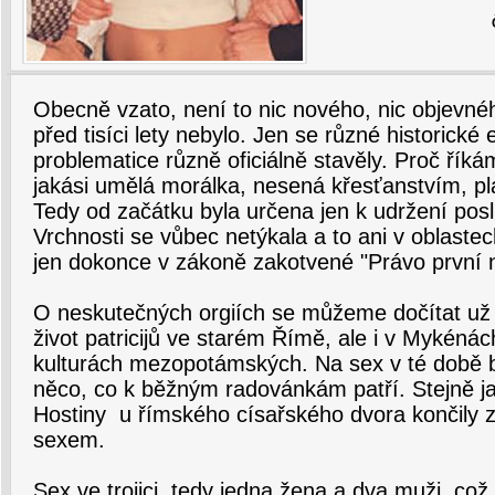
Obecně vzato, není to nic nového, nic objevnéh
před tisíci lety nebylo. Jen se různé historické
problematice různě oficiálně stavěly. Proč říká
jakási umělá morálka, nesená křesťanstvím, plat
Tedy od začátku byla určena jen k udržení pos
Vrchnosti se vůbec netýkala a to ani v oblast
jen dokonce v zákoně zakotvené "Právo první n
O neskutečných orgiích se můžeme dočítat už 
život patricijů ve starém Římě, ale i v Mykénách
kulturách mezopotámských. Na sex v té době b
něco, co k běžným radovánkám patří. Stejně jak
Hostiny u římského císařského dvora končily
sexem.
Sex ve trojici, tedy jedna žena a dva muži, co