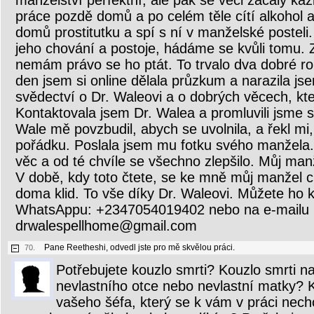
manželství perfektní, ale pak se věci začaly kaz
práce pozdě domů a po celém těle cítí alkohol a
domů prostitutku a spí s ní v manželské posteli.
jeho chování a postoje, hádáme se kvůli tomu. 
nemám právo se ho ptát. To trvalo dva dobré ro
den jsem si online dělala průzkum a narazila j
svědectví o Dr. Waleovi a o dobrých věcech, kter
Kontaktovala jsem Dr. Walea a promluvili jsme 
Wale mě povzbudil, abych se uvolnila, a řekl mi
pořádku. Poslala jsem mu fotku svého manžela.
věc a od té chvíle se všechno zlepšilo. Můj man
V době, kdy toto čtete, se ke mně můj manžel
doma klid. To vše díky Dr. Waleovi. Můžete ho 
WhatsAppu: +2347054019402 nebo na e-mailu
drwalespellhome@gmail.com
Pane Reetheshi, odvedl jste pro mě skvělou práci.
70.
Potřebujete kouzlo smrti? Kouzlo smrti n
nevlastního otce nebo nevlastní matky? K
vašeho šéfa, který se k vám v práci nec