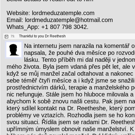
Website: lordmeduzatemple.com
Email: lordmeduzatemple@hotmail.com
Whats_App: +1 807 798 3042.
Thankful to you Dr Reethesh
79.
Na internetu jsem narazila na komentář o
napsala, že pouhé dva měsíce po rozvod
lásku. Tento příběh mi dal naději v jedno
mého života. Byla jsem vdaná přes pět let, ale 
když se můj manžel začal odtahovat a nakonec 
sebe téměř čtyři měsíce a i když jsme se snažili
prostřednictvím dárků, terapie a manželského p
nic nefunguje. Stále jsem ho hluboce milovala a 
abychom k sobě znovu našli cestu. Pak jsem na
který sdílel kontakt na Dr. Reetheshe, který po
problémy ve vztazích. Rozhodla jsem se ho kont
svou situaci. Řídila jsem se radami Dr. Reethes
upřímným úmyslem obnovit naše manželství. 