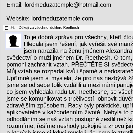
Email: lordmeduzatemple@hotmail.com
Website: lordmeduzatemple.com
Děkuji za všechno, doktore Reethesh
84.
To je dobrá zpráva pro všechny, kteří čto
Hledala jsem řešení, jak vyřešit své man
jsem narazila na ženu jménem Alexandra 
svědectví o muži jménem Dr. Reethesh. O tom, 
pomohl zachránit vztah. PŘEČTĚTE SI svědectv
Můj vztah se rozpadal kvůli špatné a nedostate
Upřímně jsem si myslela, že pro nás nezbývá ž
jsme se od sebe tolik vzdálili a mezi námi panuj
co jsem vyhledala radu Dr. Reetheshe, se všech
jsme se komunikovat s trpělivostí, obnovit důvěru
zdravějším způsobem. Rady byly praktické, up
aplikovatelné v každodenním životě. Nebyla to 
odhodláním se náš vztah postupně zesílil než kd
rozumíme, řešíme neshody pokojně a znovu jsme 
o kterých jsme si kdysi mysleli, že jsme je ztra