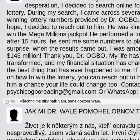
desperation, I decided to search online fo
lottery. During my search, I came across severa
winning lottery numbers provided by Dr. OGBO. 
hope, I decided to reach out to him. He was kin
win the Mega Millions jackpot.He performed a lot
after 15 hours, he sent me some numbers to pl
surprise, when the results came out, I was am
$143 million! Thank you, Dr. OGBO. My life has
transformed, and my financial situation has cha
the best thing that has ever happened to me. If 
on how to win the lottery, you can reach out to 
him a chance your life could change too. Contac
psychicogboreading@gmail.com Or WhatsApp:
Všechno mé díky patří Vám, pane doktore Wale.
69.
JAK MI DR. WALE POMOHEL OBNOVIT
Život je k některým z nás, kteří opravdu 
nespravedlivý. Jsem vdaná sedm let. První čtyři