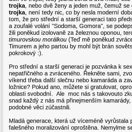
trojka
, nebo dvě ženy a jeden muž, čemuž se
trojka
, není tedy nic, co by nesla moderní do
tom, že pro střední a starší generaci tato pře
a zoufalé volání "Sodoma, Gomora", se podeps
žili poněkud izolovaně za železnou oponou, te
timurovskou morálkou
(Teď mě poněkud zvráce
Timurem a jeho partou by mohl být brán sověts
pokrokový :).
Pro střední a starší generaci je pozvánka k se
nepatřičného a zvráceného. Řekněte sami, zvou
víkend třeba další slečnu nebo kamaráda a zaví
ložnice? Pokud ano, můžete si gratulovat, oprosti
oblasti svobodní. Ale moc nás s takovouto zk
snad každý z nás má přinejmenším kamarády, o
podobné věci zúčastnili.
Mladá generace, která už víceméně vyrůstala po
falešného moralizování oproštěna. Nemylme s