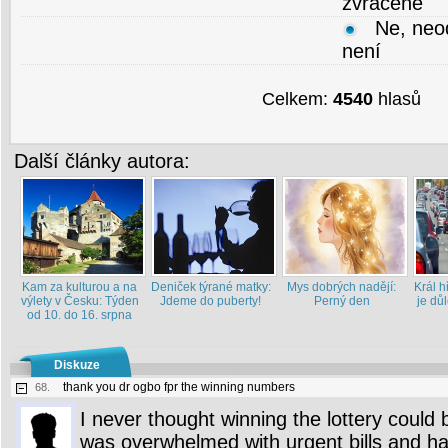
zvrácené
Ne, neod
není
Celkem:
4540
hlasů
Další články autora:
Kam za kulturou a na
Deniček týrané matky:
Mys dobrých nadějí:
Král h
výlety v Česku: Týden
Jdeme do puberty!
Perný den
je důl
od 10. do 16. srpna
Diskuze
thank you dr ogbo fpr the winning numbers
68.
I never thought winning the lottery could b
was overwhelmed with urgent bills and ha