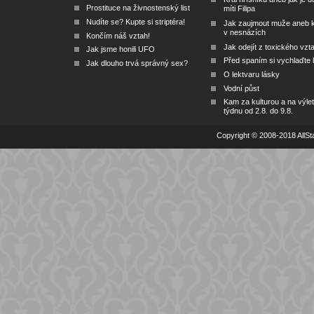
Prostituce na živnostenský list
míti Filipa
Nudíte se? Kupte si striptéra!
Jak zaujmout muže aneb 
v nesnázích
Končím náš vztah!
Jak odejít z toxického vzt
Jak jsme honili UFO
Před spaním si vychlaďte l
Jak dlouho trvá správný sex?
O lektvaru lásky
Vodní půst
Kam za kulturou a na výlet
týdnu od 2.8. do 9.8.
Copyright © 2008-2018 AllSta