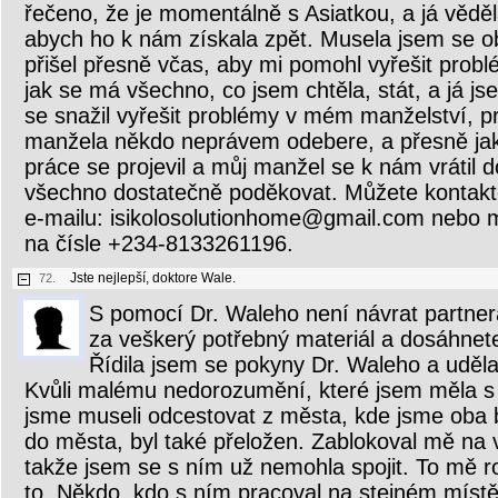
řečeno, že je momentálně s Asiatkou, a já vědě
abych ho k nám získala zpět. Musela jsem se obr
přišel přesně včas, aby mi pomohl vyřešit probl
jak se má všechno, co jsem chtěla, stát, a já js
se snažil vyřešit problémy v mém manželství, p
manžela někdo neprávem odebere, a přesně jak s
práce se projevil a můj manžel se k nám vráti
všechno dostatečně poděkovat. Můžete kontaktov
e-mailu: isikolosolutionhome@gmail.com nebo
na čísle +234-8133261196.
Jste nejlepší, doktore Wale.
72.
S pomocí Dr. Waleho není návrat partnera 
za veškerý potřebný materiál a dosáhnete
Řídila jsem se pokyny Dr. Waleho a udělal
Kvůli malému nedorozumění, které jsem měla s
jsme museli odcestovat z města, kde jsme oba by
do města, byl také přeložen. Zablokoval mě na v
takže jsem se s ním už nemohla spojit. To mě ro
to. Někdo, kdo s ním pracoval na stejném místě,