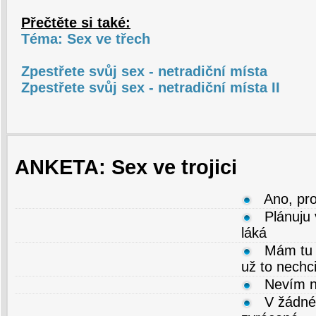
Přečtěte si také:
Téma: Sex ve třech
Zpestřete svůj sex - netradiční místa
Zpestřete svůj sex - netradiční místa II
ANKETA: Sex ve trojici
Ano, pro
Plánuju
láká
Mám tu 
už to nechc
Nevím n
V žádné