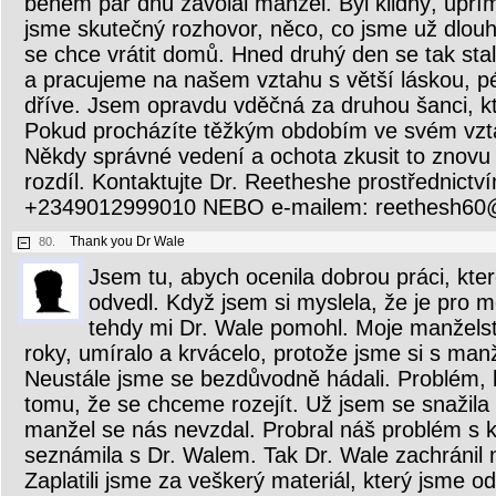
během pár dnů zavolal manžel. Byl klidný, upří
jsme skutečný rozhovor, něco, co jsme už dlouho
se chce vrátit domů. Hned druhý den se tak sta
a pracujeme na našem vztahu s větší láskou, 
dříve. Jsem opravdu vděčná za druhou šanci, kt
Pokud procházíte těžkým obdobím ve svém vztah
Někdy správné vedení a ochota zkusit to znov
rozdíl. Kontaktujte Dr. Reetheshe prostřednict
+2349012999010 NEBO e-mailem: reethesh60
Thank you Dr Wale
80.
Jsem tu, abych ocenila dobrou práci, kte
odvedl. Když jsem si myslela, že je pro
tehdy mi Dr. Wale pomohl. Moje manželstv
roky, umíralo a krvácelo, protože jsme si s ma
Neustále jsme se bezdůvodně hádali. Problém, 
tomu, že se chceme rozejít. Už jsem se snažila
manžel se nás nevzdal. Probral náš problém s 
seznámila s Dr. Walem. Tak Dr. Wale zachránil 
Zaplatili jsme za veškerý materiál, který jsme o