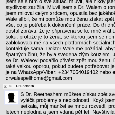
jsem se s ním o své situaci mluvit, ale nikdy js
stydlivost zatížila. Mluvil jsem s Dr. Walem o t
jsem miloval celým srdcem, opustila bez jakého
Wale slíbil, že mi pomůže mou ženu získat zpět
vše, co je potřeba k dokončení práce. Do tří d
dostal zprávu, že je připravena se ke mně vrátit
šoku, protože je to žena, se kterou jsem se nemo
zablokovala mě na všech platformách sociálníc
kontaktuje sama. Doktor Wale mě požádal, abych 
špatných činů, že byla svedena zlým kouzlem. 
se Dr. Waleovi podařilo přivést zpět mou ženu.
také velkou oporou, pokud budete potřebovat j
je na WhatsApp/Viber: +2347054019402 nebo e
drwalespellhome@gmail.com
Dr Reethesh
86.
S Dr. Reetheshem můžete získat zpět sv
vyléčit problémy s neplodností. Když js
setkala, můj manžel se mnou rozvedl, pr
letech neplodná a jsem vdaná pět let. Navštív