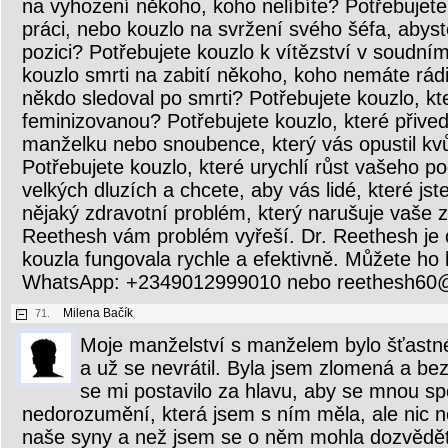
na vyhození někoho, koho nelíbíte? Potřebujete
práci, nebo kouzlo na svržení svého šéfa, abyst
pozici? Potřebujete kouzlo k vítězství v soudní
kouzlo smrti na zabití někoho, koho nemáte rád
někdo sledoval po smrti? Potřebujete kouzlo, kt
feminizovanou? Potřebujete kouzlo, které přive
manželku nebo snoubence, který vás opustil kv
Potřebujete kouzlo, které urychlí růst vašeho p
velkých dluzích a chcete, aby vás lidé, které jste 
nějaký zdravotní problém, který narušuje vaše 
Reethesh vám problém vyřeší. Dr. Reethesh je 
kouzla fungovala rychle a efektivně. Můžete ho 
WhatsApp: +2349012999010 nebo reethesh60
Milena Bačík
71.
Moje manželství s manželem bylo šťastné
a už se nevrátil. Byla jsem zlomená a bez
se mi postavilo za hlavu, aby se mnou spoji
nedorozumění, která jsem s ním měla, ale nic n
naše syny a než jsem se o něm mohla dozvědět 