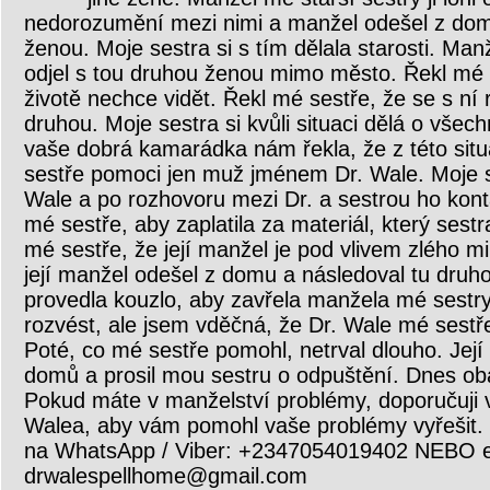
nedorozumění mezi nimi a manžel odešel z domu
ženou. Moje sestra si s tím dělala starosti. Man
odjel s tou druhou ženou mimo město. Řekl mé se
životě nechce vidět. Řekl mé sestře, že se s ní
druhou. Moje sestra si kvůli situaci dělá o všech
vaše dobrá kamarádka nám řekla, že z této sit
sestře pomoci jen muž jménem Dr. Wale. Moje se
Wale a po rozhovoru mezi Dr. a sestrou ho konta
mé sestře, aby zaplatila za materiál, který sestr
mé sestře, že její manžel je pod vlivem zlého mi
její manžel odešel z domu a následoval tu druh
provedla kouzlo, aby zavřela manžela mé sestry
rozvést, ale jsem vděčná, že Dr. Wale mé sestře
Poté, co mé sestře pomohl, netrval dlouho. Její
domů a prosil mou sestru o odpuštění. Dnes oba 
Pokud máte v manželství problémy, doporučuji 
Walea, aby vám pomohl vaše problémy vyřešit. 
na WhatsApp / Viber: +2347054019402 NEBO e
drwalespellhome@gmail.com