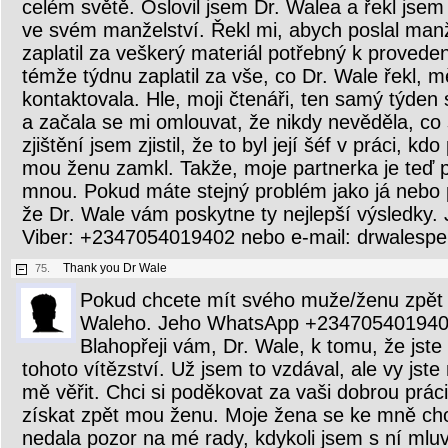
celém světě. Oslovil jsem Dr. Walea a řekl jse
ve svém manželství. Řekl mi, abych poslal manž
zaplatil za veškerý materiál potřebný k provede
témže týdnu zaplatil za vše, co Dr. Wale řekl, 
kontaktovala. Hle, moji čtenáři, ten samý týden
a začala se mi omlouvat, že nikdy nevěděla, co 
zjištění jsem zjistil, že to byl její šéf v práci, kd
mou ženu zamkl. Takže, moje partnerka je teď 
mnou. Pokud máte stejný problém jako já nebo po
že Dr. Wale vám poskytne ty nejlepší výsledky
Viber: +2347054019402 nebo e-mail: drwalesp
Thank you Dr Wale
75.
Pokud chcete mít svého muže/ženu zpět u
Waleho. Jeho WhatsApp +234705401940
Blahopřeji vám, Dr. Wale, k tomu, že jst
tohoto vítězství. Už jsem to vzdával, ale vy jste m
mě věřit. Chci si poděkovat za vaši dobrou prác
získat zpět mou ženu. Moje žena se ke mně cho
nedala pozor na mé rady, kdykoli jsem s ní mluvi