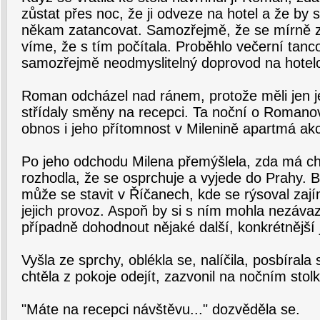
zůstat přes noc, že ji odveze na hotel a že by si
někam zatancovat. Samozřejmě, že se mírně z
víme, že s tím počítala. Proběhlo večerní tanco
samozřejmě neodmyslitelný doprovod na hotelo
Roman odcházel nad ránem, protože měli jen j
střídaly směny na recepci. Ta noční o Romanov
obnos i jeho přítomnost v Milenině apartmá ak
Po jeho odchodu Milena přemýšlela, zda má chv
rozhodla, že se osprchuje a vyjede do Prahy. 
může se stavit v Říčanech, kde se rýsoval zaj
jejich provoz. Aspoň by si s ním mohla nezáva
případně dohodnout nějaké další, konkrétnější 
Vyšla ze sprchy, oblékla se, nalíčila, posbírala
chtěla z pokoje odejít, zazvonil na nočním stolk
"Máte na recepci návštěvu..." dozvěděla se.