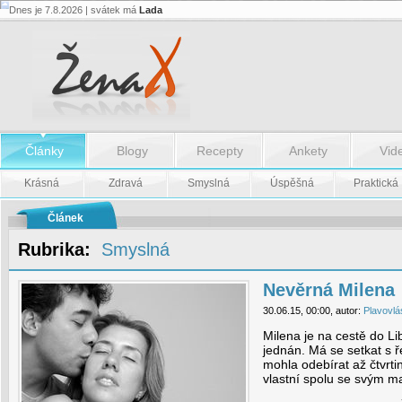
Dnes je 7.8.2026 | svátek má
Lada
Nevěrná
Milena
-
Nevěrná
Milena
Články
Blogy
Recepty
Ankety
Vid
Krásná
Zdravá
Smyslná
Úspěšná
Praktická
Článek
Rubrika:
Smyslná
Nevěrná Milena
30.06.15, 00:00, autor:
Plavovlá
Milena je na cestě do L
jednán. Má se setkat s ř
mohla odebírat až čtvrti
vlastní spolu se svým 