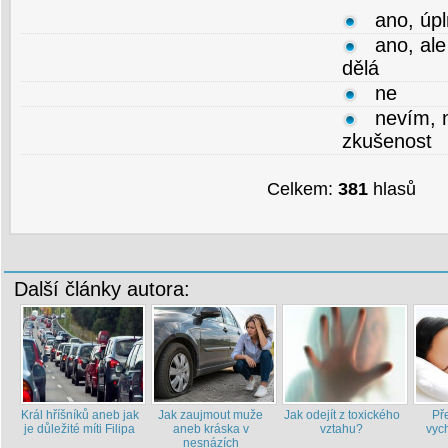
ano, úp
ano, al
dělá
ne
nevím, 
zkušenost
Celkem:
381
hlasů
Další články autora:
Král hříšníků aneb jak
Jak zaujmout muže
Jak odejít z toxického
Př
je důležité míti Filipa
aneb kráska v
vztahu?
vych
nesnázích