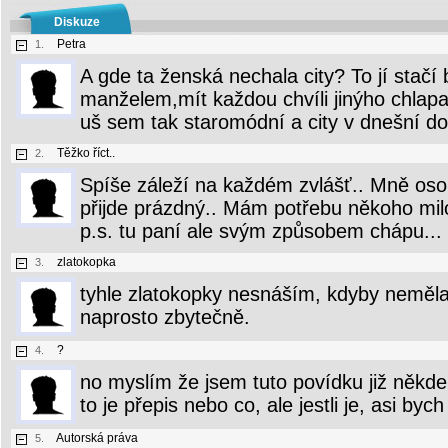
Diskuze
Petra
1.
A gde ta ženská nechala city? To jí stačí 
manželem,mít každou chvíli jinýho chlapa.
uš sem tak staromódní a city v dnešní do
Těžko říct..
2.
Spíše záleží na každém zvlášť.. Mně osob
přijde prázdný.. Mám potřebu někoho milo
p.s. tu paní ale svým způsobem chápu...
zlatokopka
3.
tyhle zlatokopky nesnáším, kdyby neměla 
naprosto zbytečně.
?
4.
no myslím že jsem tuto povídku již někde v
to je přepis nebo co, ale jestli je, asi bych
Autorská práva
5.