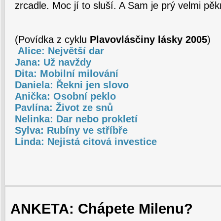
zrcadle. Moc jí to sluší. A Sam je prý velmi pě
(Povídka z cyklu
Plavovlásčiny lásky 2005
)
Alice: Největší dar
Jana: Už navždy
Dita: Mobilní milování
Daniela: Řekni jen slovo
Anička: Osobní peklo
Pavlína: Život ze snů
Nelinka: Dar nebo prokletí
Sylva: Rubíny ve stříbře
Linda: Nejistá citová investice
ANKETA: Chápete Milenu?