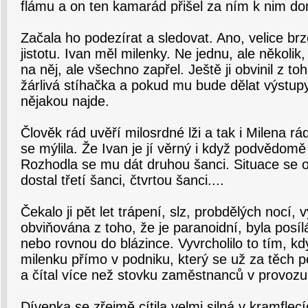
flámu a on ten kamarád přišel za ním k nim do
Začala ho podezírat a sledovat. Ano, velice br
jistotu. Ivan měl milenky. Ne jednu, ale několik
na něj, ale všechno zapřel. Ještě ji obvinil z to
žárlivá stíhačka a pokud mu bude dělat výstupy
nějakou najde.
Člověk rád uvěří milosrdné lži a tak i Milena rád
se mýlila. Že Ivan je jí věrný i když podvědomě
Rozhodla se mu dát druhou šanci. Situace se o
dostal třetí šanci, čtvrtou šanci....
Čekalo ji pět let trápení, slz, probdělých nocí, 
obviňována z toho, že je paranoidní, byla posíl
nebo rovnou do blázince. Vyvrcholilo to tím, kd
milenku přímo v podniku, který se už za těch pě
a čítal více než stovku zaměstnanců v provozu
Dívenka se zřejmě cítila velmi silná v kramflec