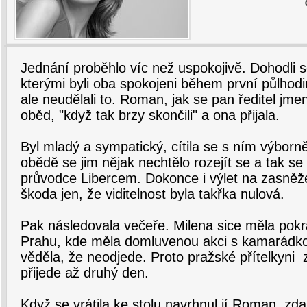
Jednání proběhlo víc než uspokojivě. Dohodli
kterými byli oba spokojeni během první půlhodin
ale neudělali to. Roman, jak se pan ředitel jme
oběd, "když tak brzy skončili" a ona přijala.
Byl mladý a sympatický, cítila se s ním výborn
obědě se jim nějak nechtělo rozejít se a tak s
průvodce Libercem. Dokonce i výlet na zasněže
škoda jen, že viditelnost byla takřka nulová.
Pak následovala večeře. Milena sice měla pokr
Prahu, kde měla domluvenou akci s kamarádkou,
věděla, že neodjede. Proto pražské přítelkyni z
přijede až druhý den.
Když se vrátila ke stolu navrhnul jí Roman, zda