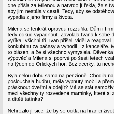
dne přišla za Milenou a natvrdo jí řekla, že s I
aby jim nestála v cestě. Tedy, aby se odstěho
vypadla z jeho firmy a života.
Milena se tenkrát opravdu rozzuřila. Dům i firm
tedy odkud vypadnout. Zavolala Ivana k sobě d
vyříkali všichni tři. Ivan přišel, viděl a reagov
konkubínu za pačesy a vyhodil ji z kanceláře. Mi
to blázen, a že si všechno vymyslela. Děvenka
výpověď a Milena si poprvé po šesti letech vza
na týden do Orlických hor. Bez dcerky, tu nech
Byla celou dobu sama na penzioně. Chodila na
poslouchala hudbu, měla vypnutý mobil a přem
prásknout dveřmi a odejít? Má se stát samoživ
mezi všechny ty rozvedené maminky, které si z
a dítěti tatínka?
Nehrozilo jí sice, že by se ocitla na hranici ži