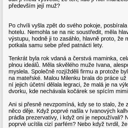
především její muž?
Po chvíli vyšla zpět do svého pokoje, posbírala 
hotelu. Nemohla se na nic soustředit, měla hla
výstupu, hodně ji to zasáhlo, hlavně proto, že 
potkala samu sebe před patnácti lety.
Tenkrát byla rok vdaná a čerstvá maminka, cel
plnou ideálů. Měla skvělého muže Ivana, alespo
myslela. Společně rozjížděli firmu a protože by
na mateřské. Malou Milenku brala do práce už o
ní jejich účetní dělala legraci, že malá je na 
dvorku, kde nechávala kočárek se spícím mimi
Ani si přesně nevzpomíná, kdy se to stalo, že z
něco děje. Když poprvé našla v Ivanových kalho
prádla prezervativy, i když oni je nepoužívali?
poprvé ucítila cizí parfém? Nebo když tvrdil, 