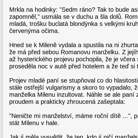
Mrkla na hodinky: "Sedm ráno? Tak to bude a
zapomněl," usmála se v duchu a šla dolů. Roma
mladá, trošku buclatá blondýnka s velkými kr
červenýma očima.
Hned se k Mileně vydala a spustila na ni zhurt
že má před sebou Romanovu manželku. Z jejíh
až hysterického projevu pochopila, že je včera 
proseděla noc v autě před hotelem a že teď si to
Projev mladé paní se stupňoval co do hlasitosti
stále ostřejší vulgarismy a skoro to vypadalo, 
manželka Milenu inzultovat. Náhle se ale paní zl
proudem a prakticky zhroucená zašeptala:
"Neničte mi manželství, máme roční dítě ...", p
stát Milenu v hale.
Jak jí měla vysvětlit, že ten, kdo jí ničí manžel