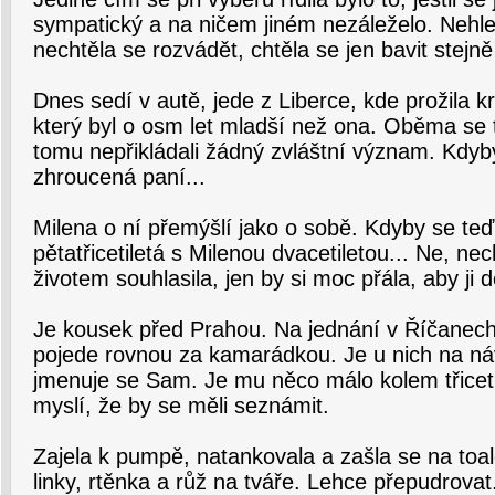
sympatický a na ničem jiném nezáleželo. Nehled
nechtěla se rozvádět, chtěla se jen bavit stejně
Dnes sedí v autě, jede z Liberce, kde prožila
který byl o osm let mladší než ona. Oběma se to
tomu nepřikládali žádný zvláštní význam. Kdyby
zhroucená paní...
Milena o ní přemýšlí jako o sobě. Kdyby se teď
pětatřicetiletá s Milenou dvacetiletou... Ne, nec
životem souhlasila, jen by si moc přála, aby ji 
Je kousek před Prahou. Na jednání v Říčanec
pojede rovnou za kamarádkou. Je u nich na ná
jmenuje se Sam. Je mu něco málo kolem třicet
myslí, že by se měli seznámit.
Zajela k pumpě, natankovala a zašla se na toal
linky, rtěnka a růž na tváře. Lehce přepudrovat