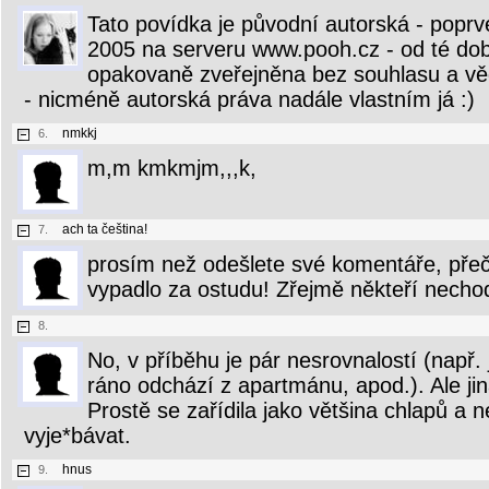
Tato povídka je původní autorská - poprvé
2005 na serveru www.pooh.cz - od té doby 
opakovaně zveřejněna bez souhlasu a v
- nicméně autorská práva nadále vlastním já :)
nmkkj
6.
m,m kmkmjm,,,k,
ach ta čeština!
7.
prosím než odešlete své komentáře, přečt
vypadlo za ostudu! Zřejmě někteří nechodil
8.
No, v příběhu je pár nesrovnalostí (např. 
ráno odchází z apartmánu, apod.). Ale jin
Prostě se zařídila jako většina chlapů a
vyje*bávat.
hnus
9.