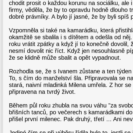
chodit prosit o každou korunu na sociálku, ale i 
firmy, věděla, že by to opravdu hodně dlouho trv
dobré právníky. A bylo jí jasné, že by byli spíš 
Vzpomněla si také na kamarádku, která přistih
okamžitě se sbalila i s dítětem a odešla od něj.
roku vrátit zpátky a když jí to konečně dovolil, ž
nesmí dovolit nic říct. Když jen nesouhlasně pí
že se klidně může sbalit a opět vypadnout.
Rozhodla se, že s Ivanem zůstane a ten týden 
To, s čím do manželství šla. Připravovala se na
stará, naivní mladinká Milena umřela. Z hor se 
připravena na tvrdý život.
Během půl roku zhubla na svou váhu "za svobo
břišních tanců, po večerech s kamarádkami do
přišel první milenec. Pak druhý, třetí ... Ani neví
Jediné čím se při výběru řídila bylo to, jestli se jí