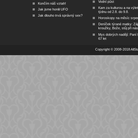
Vodní půst
Končím náš vztah!
Kam za kulturou a na výlet
Jak jsme honili UFO
týdnu od 2.8. do 9.8.
Jak dlouho trvá správný sex?
Horoskopy na měsíc srpe
Deníček týrané matky: Zá
kroužky, Bože, stůj při nás
Mys dobrých nadějí: Paní
67 let
Copyright © 2008-2018 AllSta