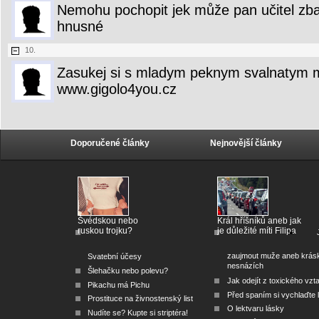
Nemohu pochopit jek může pan učitel zbalit
hnusné
10.
Zasukej si s mladym peknym svalnatym 
www.gigolo4you.cz
Doporučené články
Nejnovější články
Švédskou nebo
Král hříšníků aneb jak
ruskou trojku?
je důležité míti Filipa
zaujmout muže aneb krás
Svatební účesy
nesnázích
Šlehačku nebo polevu?
Jak odejít z toxického vzt
Pikachu má Pichu
Před spaním si vychlaďte l
Prostituce na živnostenský list
O lektvaru lásky
Nudíte se? Kupte si striptéra!