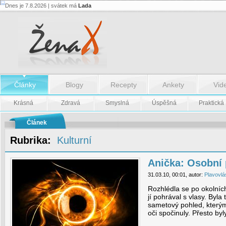
Dnes je 7.8.2026 | svátek má
Lada
Anička:
Osobní
peklo
-
Anička:
Osobní
peklo
Články
Blogy
Recepty
Ankety
Vid
Krásná
Zdravá
Smyslná
Úspěšná
Praktická
Článek
Rubrika:
Kulturní
Anička: Osobní 
31.03.10, 00:01, autor:
Plavovlá
Rozhlédla se po okolníc
jí pohrával s vlasy. Byl
sametový pohled, kterým
oči spočinuly. Přesto byly