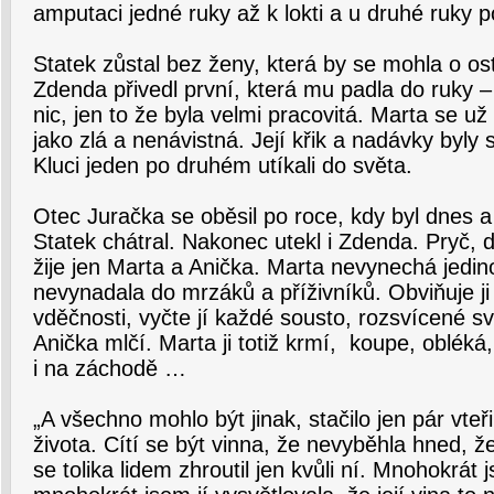
amputaci jedné ruky až k lokti a u druhé ruky p
Statek zůstal bez ženy, která by se mohla o osta
Zdenda přivedl první, která mu padla do ruky –
nic, jen to že byla velmi pracovitá. Marta se už
jako zlá a nenávistná. Její křik a nadávky byly 
Kluci jeden po druhém utíkali do světa.
Otec Juračka se oběsil po roce, kdy byl dnes a
Statek chátral. Nakonec utekl i Zdenda. Pryč,
žije jen Marta a Anička. Marta nevynechá jedinou
nevynadala do mrzáků a příživníků. Obviňuje ji
vděčnosti, vyčte jí každé sousto, rozsvícené sv
Anička mlčí. Marta ji totiž krmí, koupe, obléká
i na záchodě …
„A všechno mohlo být jinak, stačilo jen pár vteři
života. Cítí se být vinna, že nevyběhla hned, ž
se tolika lidem zhroutil jen kvůli ní. Mnohokrát 