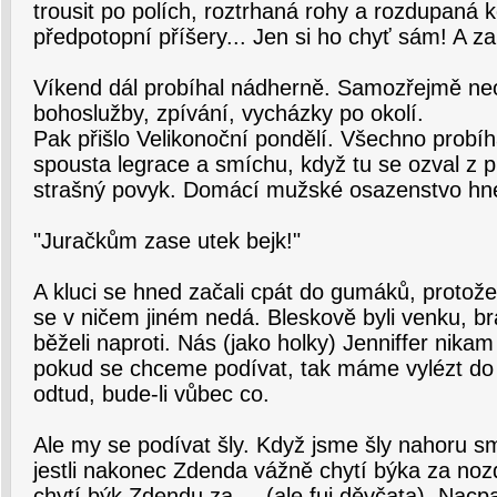
trousit po polích, roztrhaná rohy a rozdupaná 
předpotopní příšery... Jen si ho chyť sám! A za
Víkend dál probíhal nádherně. Samozřejmě ne
bohoslužby, zpívání, vycházky po okolí.
Pak přišlo Velikonoční pondělí. Všechno probíh
spousta legrace a smíchu, když tu se ozval z p
strašný povyk. Domácí mužské osazenstvo hned
"Juračkům zase utek bejk!"
A kluci se hned začali cpát do gumáků, protože 
se v ničem jiném nedá. Bleskově byli venku, bra
běželi naproti. Nás (jako holky) Jenniffer nikam
pokud se chceme podívat, tak máme vylézt do 
odtud, bude-li vůbec co.
Ale my se podívat šly. Když jsme šly nahoru sm
jestli nakonec Zdenda vážně chytí býka za nozdr
chytí býk Zdendu za ... (ale fuj děvčata). Nacpa