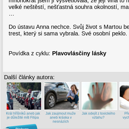
mnohokrát jsem jí vysvětlovala, že její vina to n
velké neštěstí, nešťastná souhra okolností, m
…
Do ústavu Anna nechce. Svůj život s Martou be
trest, který si sama vybrala. Své osobní peklo.
Povídka z cyklu:
Plavovlásčiny lásky
Další články autora:
Král hříšníků aneb jak
Jak zaujmout muže
Jak odejít z toxického
Př
je důležité míti Filipa
aneb kráska v
vztahu?
vych
nesnázích