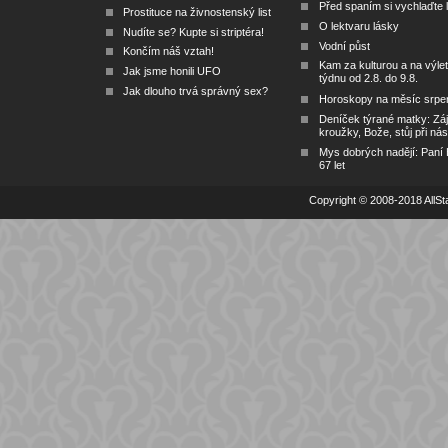
Před spaním si vychlaďte l
Prostituce na živnostenský list
O lektvaru lásky
Nudíte se? Kupte si striptéra!
Vodní půst
Končím náš vztah!
Kam za kulturou a na výlet
Jak jsme honili UFO
týdnu od 2.8. do 9.8.
Jak dlouho trvá správný sex?
Horoskopy na měsíc srpe
Deníček týrané matky: Zá
kroužky, Bože, stůj při nás
Mys dobrých nadějí: Paní
67 let
Copyright © 2008-2018 AllSta