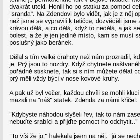
dvakrát utekl. Honili ho po statku za pomoci ce
"sranda". Na Zdendovi bylo vidět, jak je z něj 
než jsme se vypravili k tetičce, dozvěděli jsme 
krávou dělá, a co dělá, když to nedělá, a jak se 
bolest, a že je jen jediné místo, kam se musí s
poslušný jako beránek.
Dělal s tím velké drahoty než nám prozradil, kd
je. Prý jsou to nozdry. Když chytnete naštvan
pořádně stisknete, tak si s ním můžete dělat c
prý měli vždy býci v nose kovové kruhy.
A pak už byl večer, každou chvíli se mohli kluci 
mazali na "náš" statek. Zdenda za námi křičel:
"Kdybyste náhodou slyšeli řev, tak to nám zase
nebuďte srabíci a přijďte pomoct ho odchytit.."
"To víš že jo," halekala jsem na něj: "já se ne