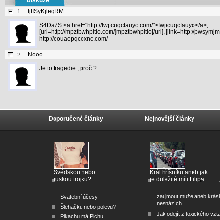
Diskuze
fjfISyKjleqRM
1.
S4Da7S <a href="http://fwpcuqcfauyo.com/">fwpcuqcfauyo</a>,
[url=http://mpztbwhpltlo.com/]mpztbwhpltlo[/url], [link=http://pwsym
http://eouaepqcoxnc.com/
Neee..
2.
Je to tragedie , proč ?
Doporučené články
Nejnovější články
Švédskou nebo
Král hříšníků aneb jak
ruskou trojku?
je důležité míti Filipa
zaujmout muže aneb krás
Svatební účesy
nesnázích
Šlehačku nebo polevu?
Jak odejít z toxického vzt
Pikachu má Pichu