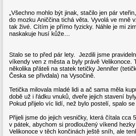
„Všechno mohlo být jinak, stačilo jen pár vteřin
do mozku Aniččina tichá věta. Vyvolá ve mně v
tak živé. Cítím je přímo fyzicky. Náhle je mi z
naskakuje husí kůže…
Stalo se to před pár lety. Jezdili jsme pravide
víkendy ven z města a byly právě Velikonoce. T
několika přáteli na statek tetičky Jennifer (tet
Česka se přivdala) na Vysočině.
Tetička milovala mladé lidi a ač sama měla kupu
době už i řádku vnuků, dveře jejich stavení byl
Pokud přijelo víc lidí, než bylo postelí, spalo 
Přijeli jsme do jejich vesničky, která čítala cca
v pátek, abychom si prodloužený víkend hezky 
Velikonoce v těch končinách ještě sníh, ale ten