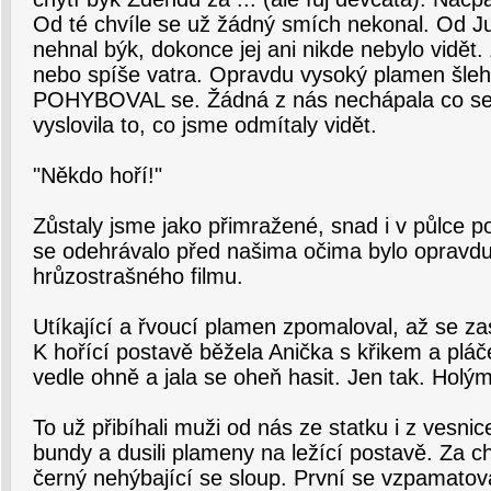
Od té chvíle se už žádný smích nekonal. Od J
nehnal býk, dokonce jej ani nikde nebylo vidět. 
nebo spíše vatra. Opravdu vysoký plamen šleh
POHYBOVAL se. Žádná z nás nechápala co se 
vyslovila to, co jsme odmítaly vidět.
"Někdo hoří!"
Zůstaly jsme jako přimražené, snad i v půlce 
se odehrávalo před našima očima bylo opravdu 
hrůzostrašného filmu.
Utíkající a řvoucí plamen zpomaloval, až se zast
K hořící postavě běžela Anička s křikem a pl
vedle ohně a jala se oheň hasit. Jen tak. Hol
To už přibíhali muži od nás ze statku i z vesnice
bundy a dusili plameny na ležící postavě. Za chv
černý nehýbající se sloup. První se vzpamatov