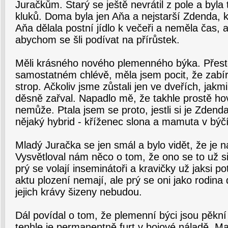
Juračkům. Starý se ještě nevrátil z pole a byla
kluků. Doma byla jen Aňa a nejstarší Zdenda, kt
Aňa dělala postní jídlo k večeři a neměla čas, 
abychom se šli podívat na přírůstek.
Měli krásného nového plemenného býka. Přest
samostatném chlévě, měla jsem pocit, že zabír
strop. Ačkoliv jsme zůstali jen ve dveřích, jakm
děsně zařval. Napadlo mě, že takhle prostě ho
nemůže. Ptala jsem se proto, jestli si je Zdenda 
nějaký hybrid - kříženec slona a mamuta v býčí
Mladý Juračka se jen smál a bylo vidět, že je n
Vysvětloval nám něco o tom, že ono se to už s
prý se volají inseminátoři a kravičky už jaksi p
aktu plození nemají, ale prý se oni jako rodina
jejich krávy šizeny nebudou.
Dál povídal o tom, že plemenní býci jsou pěkní 
tenhle je permanentně furt v bojové náladě. Ma