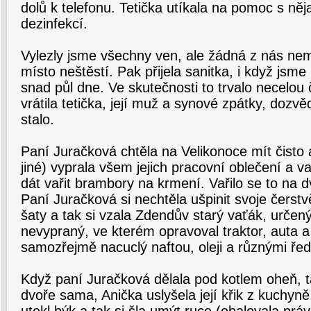
dolů k telefonu. Tetička utíkala na pomoc s něj
dezinfekcí.
Vylezly jsme všechny ven, ale žádná z nás nem
místo neštěstí. Pak přijela sanitka, i když jsme 
snad půl dne. Ve skutečnosti to trvalo necelou 
vrátila tetička, její muž a synové zpátky, dozv
stalo.
Paní Juračková chtěla na Velikonoce mít čisto
jiné) vyprala všem jejich pracovní oblečení a va
dát vařit brambory na krmení. Vařilo se to na d
Paní Juračková si nechtěla ušpinit svoje čerst
šaty a tak si vzala Zdendův starý vaťák, určen
nevypraný, ve kterém opravoval traktor, auta a
samozřejmě nacuclý naftou, oleji a různými ředi
Když paní Juračková dělala pod kotlem oheň, t
dvoře sama, Anička uslyšela její křik z kuchyně