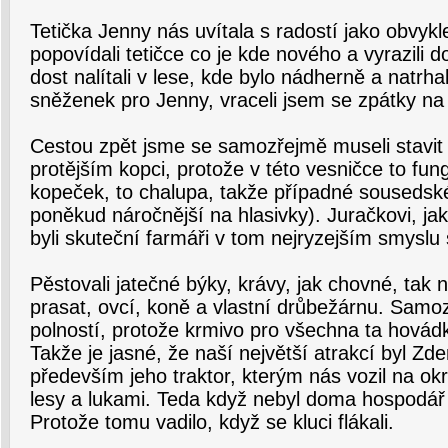
Tetička Jenny nás uvítala s radostí jako obvykl
popovídali tetičce co je kde nového a vyrazili 
dost nalítali v lese, kde bylo nádherně a natrha
sněženek pro Jenny, vraceli jsem se zpátky na 
Cestou zpět jsme se samozřejmě museli stavit
protějším kopci, protože v této vesničce to fun
kopeček, to chalupa, takže případné sousedské 
poněkud náročnější na hlasivky). Juračkovi, ja
byli skuteční farmáři v tom nejryzejším smyslu 
Pěstovali jatečné býky, krávy, jak chovné, tak 
prasat, ovcí, koně a vlastní drůbežárnu. Samo
polností, protože krmivo pro všechna ta hovádk
Takže je jasné, že naší největší atrakcí byl Zd
především jeho traktor, kterým nás vozil na okr
lesy a lukami. Teda když nebyl doma hospodář 
Protože tomu vadilo, když se kluci flákali.