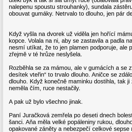
utekl býk a tak si šla umýt ruce (obalovala prá
nalepenu spoustu strouhanky), sundala zástěru, 
obouvat gumáky. Netrvalo to dlouho, jen pár de
Když vyšla na dvorek už viděla jen hořící mámu
kopce. Volala na ni, aby se zastavila a padla n
nesmí utíkat, že to jen plamen podporuje, ale p
zřejmě v té hrůze neslyšela.
Rozběhla se za mámou, ale v gumácích a se zt
desítek vteřin“ to trvalo dlouho. Aničce se zdá
dlouho. Když konečně maminku dostihla, tak ji z
neměla čím, ruce nestačily.
A pak už bylo všechno jinak.
Paní Juračková zemřela po deseti dnech boles
šanci. Aňa měla velké popáleniny rukou, dlouho 
opakované záněty a nebezpečí celkové sepse