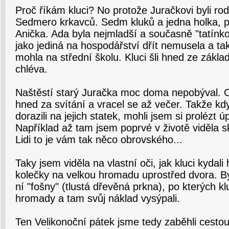
Proč říkám kluci? No protože Juračkovi byli ro
Sedmero krkavců. Sedm kluků a jedna holka, p
Anička. Ada byla nejmladší a současně "tatínk
jako jediná na hospodářství dřít nemusela a tak
mohla na střední školu. Kluci šli hned ze zákla
chléva.
Naštěstí starý Juračka moc doma nepobýval. O
hned za svítání a vracel se až večer. Takže k
dorazili na jejich statek, mohli jsem si prolézt 
Například až tam jsem poprvé v životě viděla 
Lidi to je vám tak něco obrovského...
Taky jsem viděla na vlastní oči, jak kluci kydali 
kolečky na velkou hromadu uprostřed dvora. By
ní "fošny" (tlustá dřevěná prkna), po kterých kl
hromady a tam svůj náklad vysýpali.
Ten Velikonoční pátek jsme tedy zaběhli cestou