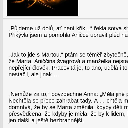
„Půjdeme už dolů, ať není křik...“ řekla sotva 
Přikývla jsem a pomohla Aničce upravit pléd n
„Jak to jde s Martou,“ ptám se téměř zbytečně,
že Marta, Aniččina švagrová a manželka nejstar
nepřející člověk. Pracovitá je, to ano, udělá i
nestačil, ale jinak …
„Nemůže za to,“ povzdechne Anna: „Měla jiné p
Nechtěla se přece zahrabat tady. A … chtěla mí
domnívá, že by se Marta změnila, kdyby děti m
přesvědčena, že kdyby je měla, že by k lidem, k
jen další a ještě bezbrannější.