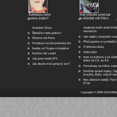
Švédskou nebo
Král hříšníků aneb jak
ruskou trojku?
je důležité míti Filipa
zaujmout muže aneb krás
Svatební účesy
nesnázích
Šlehačku nebo polevu?
Jak odejít z toxického vzt
Pikachu má Pichu
Před spaním si vychlaďte l
Prostituce na živnostenský list
O lektvaru lásky
Nudíte se? Kupte si striptéra!
Vodní půst
Končím náš vztah!
Kam za kulturou a na výlet
Jak jsme honili UFO
týdnu od 2.8. do 9.8.
Jak dlouho trvá správný sex?
Horoskopy na měsíc srpe
Deníček týrané matky: Zá
kroužky, Bože, stůj při nás
Mys dobrých nadějí: Paní
67 let
Copyright © 2008-2018 AllSta