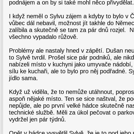
podnájem a on by si také mohl něco přivydělat.
I když neměl o Sylvu zájem a kdyby to bylo v Č
vůbec dál nebavil, možnost jít takhle do Něme
zalíbila a skutečně se tam za pár dnů rozjel. 
všechno vypadalo růžově.
Problémy ale nastaly hned v zápětí. Dušan n
to Sylvě tvrdil. Prošel sice pár podniků, ale ni
nabízeli místo v kuchyni jako umyvače nádobí
sílu ke kuchaři, ale to bylo pro něj podřadné. S
jídlo sama.
Když už viděla, že to nemůže utáhnout, popros
aspoň nějaké místo. Ten se sice naštval, že po
nepůjde, ale po první velké hádce skutečně nas
technické službě. Měli za úkol pečovat o park
vydržel jen pár týdnů.
Opět v hádce vysvětlil Sylvě, že je to pod jeho