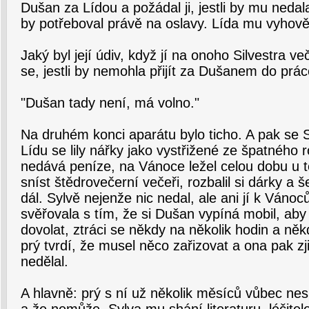
Dušan za Lídou a požádal ji, jestli by mu neda
by potřeboval právě na oslavy. Lída mu vyhově
Jaký byl její údiv, když jí na onoho Silvestra ve
se, jestli by nemohla přijít za Dušanem do prác
"Dušan tady není, má volno."
Na druhém konci aparátu bylo ticho. A pak se S
Lídu se lily nářky jako vystřižené ze špatného 
nedává peníze, na Vánoce ležel celou dobu u tel
sníst štědrovečerní večeři, rozbalil si dárky a še
dál. Sylvě nejenže nic nedal, ale ani jí k Váno
svěřovala s tím, že si Dušan vypíná mobil, ab
dovolat, ztráci se někdy na několik hodin a někd
prý tvrdí, že musel něco zařizovat a ona pak zji
nedělal.
A hlavně: prý s ní už několik měsíců vůbec nes