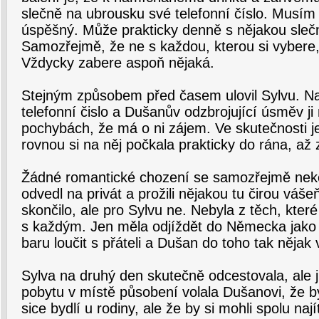
slečně na ubrousku své telefonní číslo. Musím p
úspěšný. Může prakticky denně s nějakou slečn
Samozřejmě, že ne s každou, kterou si vybere, 
Vždycky zabere aspoň nějaká.
Stejným způsobem před časem ulovil Sylvu. N
telefonní čislo a Dušanův odzbrojující úsměv ji
pochybách, že má o ni zájem. Ve skutečnosti je
rovnou si na něj počkala prakticky do rána, až
Žádné romantické chození se samozřejmě nekon
odvedl na privát a prožili nějakou tu čirou vášeň
skončilo, ale pro Sylvu ne. Nebyla z těch, kter
s každým. Jen měla odjíždět do Německa jako a
baru loučit s přáteli a Dušan do toho tak nějak v
Sylva na druhý den skutečně odcestovala, ale j
pobytu v místě působení volala Dušanovi, že by
sice bydlí u rodiny, ale že by si mohli spolu na