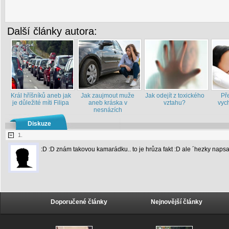
Další články autora:
Král hříšníků aneb jak
Jak zaujmout muže
Jak odejít z toxického
Př
je důležité míti Filipa
aneb kráska v
vztahu?
vych
nesnázích
Diskuze
1.
:D :D znám takovou kamarádku.. to je hrůza fakt :D ale ´hezky napsan
Doporučené články
Nejnovější články