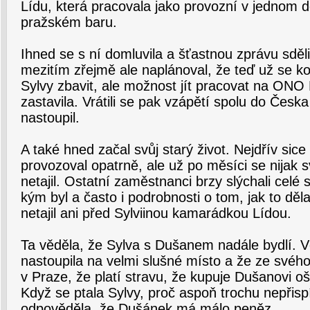
Lídu, která pracovala jako provozní v jednom d
pražském baru.
Ihned se s ní domluvila a šťastnou zprávu sděli
mezitím zřejmě ale naplánoval, že teď už se 
Sylvy zbavit, ale možnost jít pracovat na ON
zastavila. Vrátili se pak vzápětí spolu do Čes
nastoupil.
A také hned začal svůj starý život. Nejdřív sic
provozoval opatrně, ale už po měsíci se nijak 
netajil. Ostatní zaměstnanci brzy slýchali celé 
kým byl a často i podrobnosti o tom, jak to děla
netajil ani před Sylviinou kamarádkou Lídou.
Ta věděla, že Sylva s Dušanem nadále bydlí. Vě
nastoupila na velmi slušné místo a že ze svého 
v Praze, že platí stravu, že kupuje Dušanovi o
Když se ptala Sylvy, proč aspoň trochu nepřisp
odpověděla, že Dušánek má málo peněz.