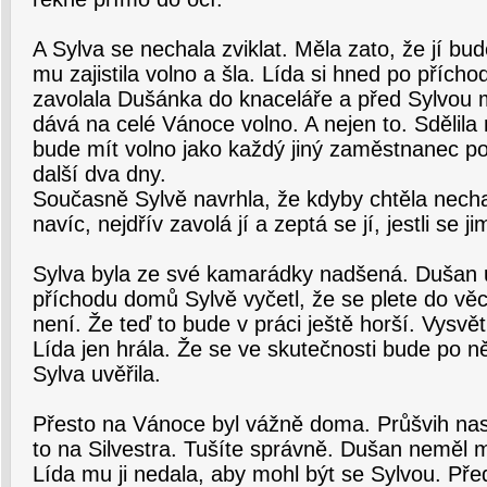
A Sylva se nechala zviklat. Měla zato, že jí b
mu zajistila volno a šla. Lída si hned po přícho
zavolala Dušánka do knaceláře a před Sylvou
dává na celé Vánoce volno. A nejen to. Sdělila
bude mít volno jako každý jiný zaměstnanec p
další dva dny.
Současně Sylvě navrhla, že kdyby chtěla nech
navíc, nejdřív zavolá jí a zeptá se jí, jestli se ji
Sylva byla ze své kamarádky nadšená. Dušan 
příchodu domů Sylvě vyčetl, že se plete do věcí
není. Že teď to bude v práci ještě horší. Vysvětl
Lída jen hrála. Že se ve skutečnosti bude po n
Sylva uvěřila.
Přesto na Vánoce byl vážně doma. Průšvih nast
to na Silvestra. Tušíte správně. Dušan neměl m
Lída mu ji nedala, aby mohl být se Sylvou. Před