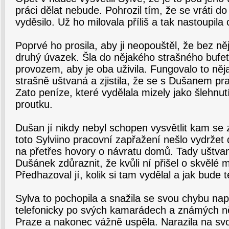
práci dělat nebude. Pohrozil tím, že se vráti d
vyděsilo. Už ho milovala příliš a tak nastoupila
Poprvé ho prosila, aby ji neopouštěl, že bez ně
druhý úvazek. Šla do nějakého strašného bufe
provozem, aby je oba uživila. Fungovalo to něj
strašně uštvaná a zjistila, že se s Dušanem pra
Zato peníze, které vydělala mizely jako šlehnu
proutku.
Dušan jí nikdy nebyl schopen vysvětlit kam se
toto Sylviino pracovní zapřažení nešlo vydržet 
na přetřes hovory o návratu domů. Tady uštv
Dušánek zdůraznit, že kvůli ní přišel o skvělé m
Předhazoval jí, kolik si tam vydělal a jak bude
Sylva to pochopila a snažila se svou chybu nap
telefonicky po svých kamarádech a známých n
Praze a nakonec vážně uspěla. Narazila na s