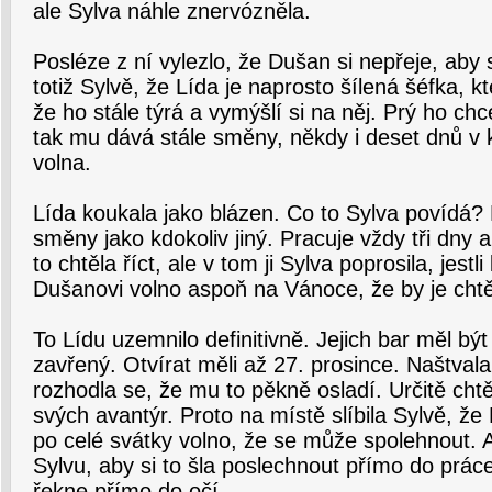
ale Sylva náhle znervózněla.
Posléze z ní vylezlo, že Dušan si nepřeje, aby 
totiž Sylvě, že Lída je naprosto šílená šéfka, k
že ho stále týrá a vymýšlí si na něj. Prý ho ch
tak mu dává stále směny, někdy i deset dnů v 
volna.
Lída koukala jako blázen. Co to Sylva povídá?
směny jako kdokoliv jiný. Pracuje vždy tři dny 
to chtěla říct, ale v tom ji Sylva poprosila, jest
Dušanovi volno aspoň na Vánoce, že by je chtěli
To Lídu uzemnilo definitivně. Jejich bar měl být
zavřený. Otvírat měli až 27. prosince. Naštval
rozhodla se, že mu to pěkně osladí. Určitě chtě
svých avantýr. Proto na místě slíbila Sylvě, ž
po celé svátky volno, že se může spolehnout. 
Sylvu, aby si to šla poslechnout přímo do prác
řekne přímo do očí.