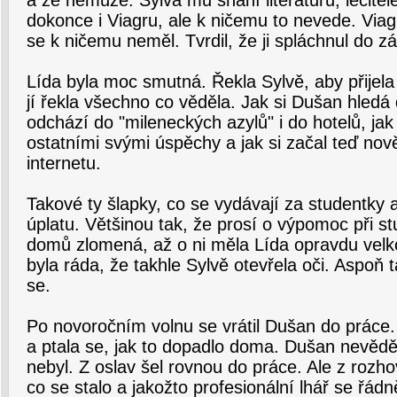
a že nemůže. Sylva mu shání literaturu, léčite
dokonce i Viagru, ale k ničemu to nevede. Via
se k ničemu neměl. Tvrdil, že ji spláchnul do z
Lída byla moc smutná. Řekla Sylvě, aby přijela
jí řekla všechno co věděla. Jak si Dušan hledá 
odchází do "mileneckých azylů" i do hotelů, jak
ostatními svými úspěchy a jak si začal teď nov
internetu.
Takové ty šlapky, co se vydávají za studentky 
úplatu. Většinou tak, že prosí o výpomoc při st
domů zlomená, až o ni měla Lída opravdu velk
byla ráda, že takhle Sylvě otevřela oči. Aspoň ta
se.
Po novoročním volnu se vrátil Dušan do práce.
a ptala se, jak to dopadlo doma. Dušan nevědě
nebyl. Z oslav šel rovnou do práce. Ale z rozh
co se stalo a jakožto profesionální lhář se řádně