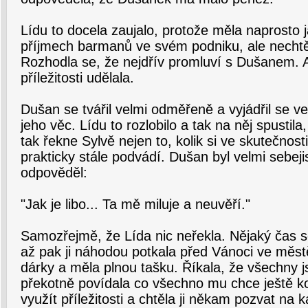
Lídu to docela zaujalo, protože měla naprosto 
příjmech barmanů ve svém podniku, ale nechtěl
Rozhodla se, že nejdřív promluví s Dušanem. A t
příležitosti udělala.
Dušan se tvářil velmi odměřeně a vyjádřil se ve
jeho věc. Lídu to rozlobilo a tak na něj spusti
tak řekne Sylvě nejen to, kolik si ve skutečnosti v
prakticky stále podvádí. Dušan byl velmi sebeji
odpověděl:
"Jak je libo... Ta mě miluje a neuvěří."
Samozřejmě, že Lída nic neřekla. Nějaký čas s
až pak ji náhodou potkala před Vánoci ve měs
dárky a měla plnou tašku. Říkala, že všechny 
překotně povídala co všechno mu chce ještě ko
využít příležitosti a chtěla ji někam pozvat na k