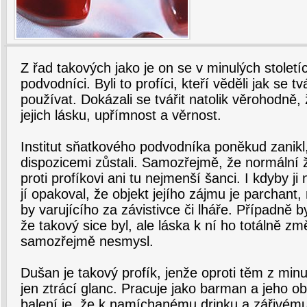
Z řad takových jako je on se v minulých století
podvodníci. Byli to profíci, kteří věděli jak se tv
používat. Dokázali se tvářit natolik věrohodně,
jejich lásku, upřímnost a věrnost.
Institut sňatkového podvodníka poněkud zanikl, 
dispozicemi zůstali. Samozřejmě, že normální 
proti profíkovi ani tu nejmenší šanci. I kdyby ji
jí opakoval, že objekt jejího zájmu je parchant,
by varujícího za závistivce či lháře. Případně by
že takový sice byl, ale láska k ní ho totálně zm
samozřejmě nesmysl.
Dušan je takový profík, jenže oproti těm z minu
jen ztrácí glanc. Pracuje jako barman a jeho
balení je, že k namíchanému drinku a zářivém