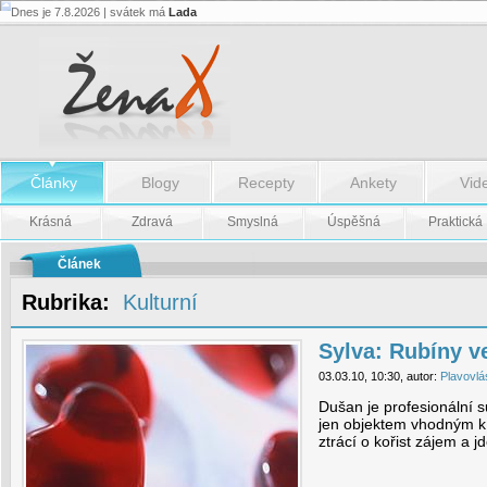
Dnes je 7.8.2026 | svátek má
Lada
Sylva:
Rubíny
ve
stříbře
-
Sylva:
Rubíny
ve
stříbře
Články
Blogy
Recepty
Ankety
Vid
Krásná
Zdravá
Smyslná
Úspěšná
Praktická
Článek
Rubrika:
Kulturní
Sylva: Rubíny ve
03.03.10, 10:30, autor:
Plavovlá
Dušan je profesionální s
jen objektem vhodným k 
ztrácí o kořist zájem a jd