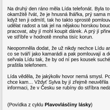
Na druhý den ráno měla Lída telefonát. Byla to
okamžitě řvát, že je hnusná lhářka, prý sama
když ten ji odmítl, tak ho takto sprostě pomlouv
udělat radost a tak jel na nějakou horskou boud
pracovat, aby jí mohl koupit dárek. A prý jí přin
ve stříbře v hodnotě mnoha tisíc korun.
Neopomněla dodat, že už nikdy nechce Lídu ani 
co se tváří jako kamarádi a pak pomlouvají a d
seřvala Lídu tak, že by od ní pes kousek suché
praštila telefonem.
Lída věděla, že jakýkoliv hovor nemá smysl. Po
chce kam... Vždyť Sylva by jí zřejmě neuvěřila 
informaci, že v Česku se rubíny do stříbra nedá
(Povídka z cyklu
Plavovlásčiny lásky
)