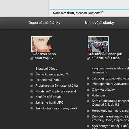
data
Řadit dle:
,
čtenosti
,
komentářů
Doporučené články
Nejnovější články
Švédskou nebo
Král hříšníků aneb jak
ruskou trojku?
je důležité míti Filipa
zaujmout muže aneb krás
Svatební účesy
nesnázích
Šlehačku nebo polevu?
Jak odejít z toxického vzt
Pikachu má Pichu
Před spaním si vychlaďte l
Prostituce na živnostenský list
O lektvaru lásky
Nudíte se? Kupte si striptéra!
Vodní půst
Končím náš vztah!
Kam za kulturou a na výlet
Jak jsme honili UFO
týdnu od 2.8. do 9.8.
Jak dlouho trvá správný sex?
Horoskopy na měsíc srpe
Deníček týrané matky: Zá
kroužky, Bože, stůj při nás
Mys dobrých nadějí: Paní