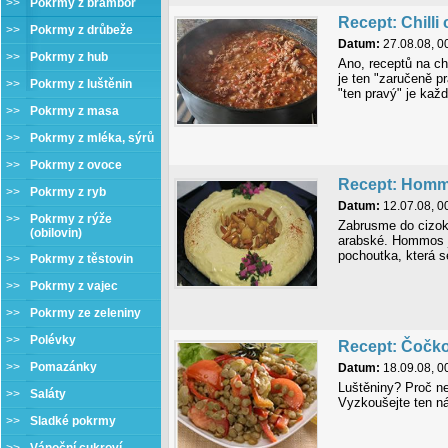
>>
Pokrmy z brambor
Recept: Chilli
>>
Pokrmy z drůbeže
Datum:
27.08.08, 0
>>
Pokrmy z hub
Ano, receptů na ch
je ten "zaručeně 
>>
Pokrmy z luštěnin
"ten pravý" je každ
>>
Pokrmy z masa
>>
Pokrmy z mléka, sýrů
>>
Pokrmy z ovoce
Recept: Hom
>>
Pokrmy z ryb
Datum:
12.07.08, 0
>>
Pokrmy z rýže
Zabrusme do cizok
(obilovin)
arabské. Hommos j
pochoutka, která s
>>
Pokrmy z těstovin
>>
Pokrmy z vajec
>>
Pokrmy ze zeleniny
>>
Polévky
Recept: Čočko
>>
Pomazánky
Datum:
18.09.08, 0
Luštěniny? Proč n
>>
Saláty
Vyzkoušejte ten n
>>
Sladké pokrmy