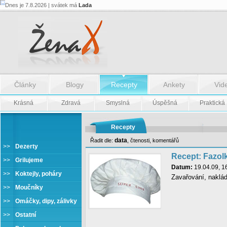
Dnes je 7.8.2026 | svátek má
Lada
Články
Blogy
Recepty
Ankety
Vid
Krásná
Zdravá
Smyslná
Úspěšná
Praktická
Recepty
data
Řadit dle:
,
čtenosti
,
komentářů
>>
Dezerty
Recept: Fazol
>>
Grilujeme
Datum:
19.04.09, 1
>>
Koktejly, poháry
Zavařování, naklá
>>
Moučníky
>>
Omáčky, dipy, zálivky
>>
Ostatní