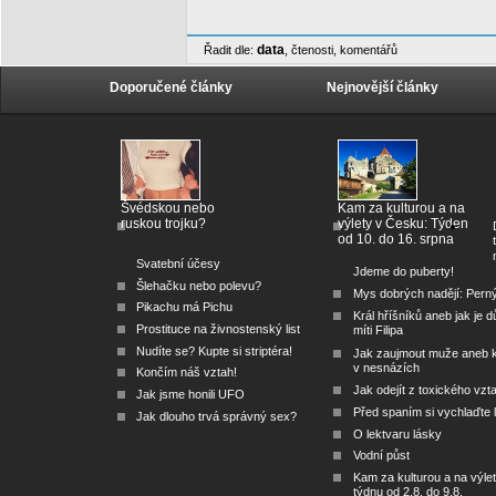
data
Řadit dle:
,
čtenosti
,
komentářů
Doporučené články
Nejnovější články
Švédskou nebo
Kam za kulturou a na
ruskou trojku?
výlety v Česku: Týden
od 10. do 16. srpna
Svatební účesy
Jdeme do puberty!
Šlehačku nebo polevu?
Mys dobrých nadějí: Pern
Pikachu má Pichu
Král hříšníků aneb jak je dů
Prostituce na živnostenský list
míti Filipa
Nudíte se? Kupte si striptéra!
Jak zaujmout muže aneb 
v nesnázích
Končím náš vztah!
Jak odejít z toxického vzt
Jak jsme honili UFO
Před spaním si vychlaďte l
Jak dlouho trvá správný sex?
O lektvaru lásky
Vodní půst
Kam za kulturou a na výlet
týdnu od 2.8. do 9.8.