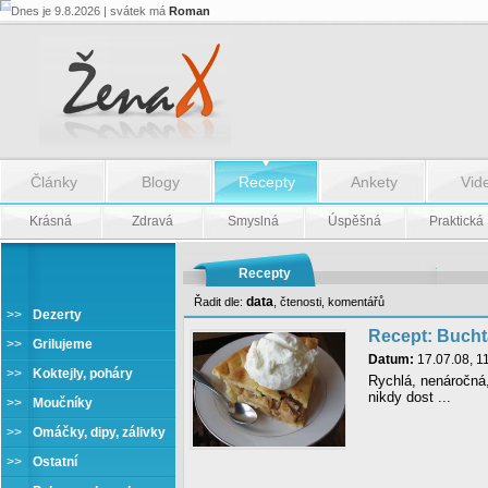
Dnes je 9.8.2026 | svátek má
Roman
Články
Blogy
Recepty
Ankety
Vid
Krásná
Zdravá
Smyslná
Úspěšná
Praktická
Recepty
data
Řadit dle:
,
čtenosti
,
komentářů
>>
Dezerty
Recept: Buchta
>>
Grilujeme
Datum:
17.07.08, 1
>>
Koktejly, poháry
Rychlá, nenáročná,
nikdy dost ...
>>
Moučníky
>>
Omáčky, dipy, zálivky
>>
Ostatní