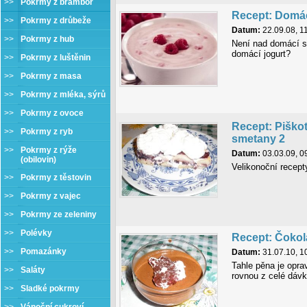
>>
Pokrmy z brambor
Recept: Domác
>>
Pokrmy z drůbeže
Datum:
22.09.08, 1
>>
Pokrmy z hub
Není nad domácí st
domácí jogurt?
>>
Pokrmy z luštěnin
>>
Pokrmy z masa
>>
Pokrmy z mléka, sýrů
>>
Pokrmy z ovoce
Recept: Piško
>>
Pokrmy z ryb
smetany 2
>>
Pokrmy z rýže
Datum:
03.03.09, 0
(obilovin)
Velikonoční recept
>>
Pokrmy z těstovin
>>
Pokrmy z vajec
>>
Pokrmy ze zeleniny
>>
Polévky
Recept: Čoko
>>
Pomazánky
Datum:
31.07.10, 1
Tahle pěna je opra
>>
Saláty
rovnou z celé dávk
>>
Sladké pokrmy