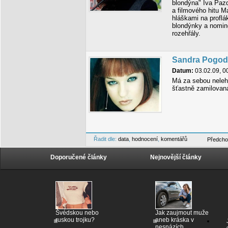
blondýna" Iva Paz
a filmového hitu
hláškami na proflá
blondýnky a nomin
rozehřály.
Sandra Pogod
Datum:
03.02.09, 0
Má za sebou nelehk
šťastně zamilovan
Řadit dle:
data
,
hodnocení
,
komentářů
Předcho
Doporučené články
Nejnovější články
Švédskou nebo
Jak zaujmout muže
ruskou trojku?
aneb kráska v
nesnázích