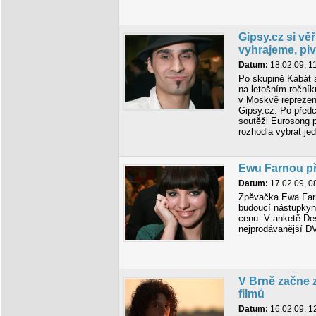
Gipsy.cz si vě
vyhrajeme, pivo
Datum:
18.02.09, 1
Po skupině Kabát 
na letošním roční
v Moskvě reprezen
Gipsy.cz. Po před
soutěži Eurosong p
rozhodla vybrat j
Ewu Farnou př
Datum:
17.02.09, 0
Zpěvačka Ewa Farna
budoucí nástupkyni
cenu. V anketě De
nejprodávanější D
V Brně začne z
filmů
Datum:
16.02.09, 1