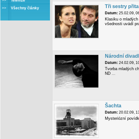
>>
Televize
Tři sestry přit
>>
Všechny články
Datum:
25.02.09, 0
Klasiku o mladých 
všednosti uvádí p
Národní divadl
Datum:
24.02.09, 1
Tvorba mladých ch
ND ...
Šachta
Datum:
20.02.09, 1
Mysteriózní povídk