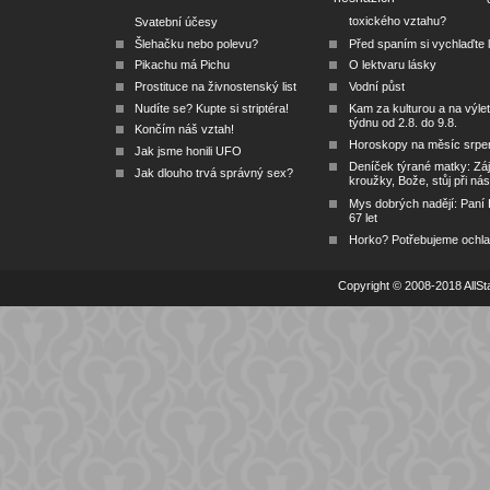
toxického vztahu?
Svatební účesy
Šlehačku nebo polevu?
Před spaním si vychlaďte l
Pikachu má Pichu
O lektvaru lásky
Prostituce na živnostenský list
Vodní půst
Nudíte se? Kupte si striptéra!
Kam za kulturou a na výlet
týdnu od 2.8. do 9.8.
Končím náš vztah!
Horoskopy na měsíc srpe
Jak jsme honili UFO
Deníček týrané matky: Zá
Jak dlouho trvá správný sex?
kroužky, Bože, stůj při nás
Mys dobrých nadějí: Paní
67 let
Horko? Potřebujeme ochlad
Copyright © 2008-2018 AllSta