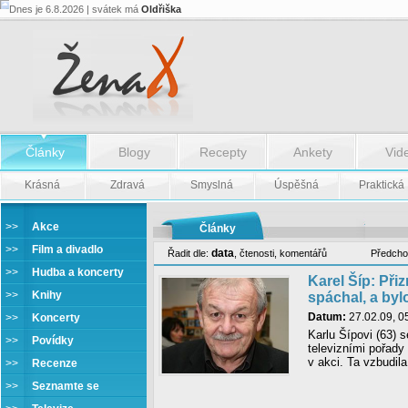
Dnes je 6.8.2026 | svátek má
Oldřiška
Články
Blogy
Recepty
Ankety
Vid
Krásná
Zdravá
Smyslná
Úspěšná
Praktická
>>
Akce
Články
>>
Film a divadlo
data
Řadit dle:
,
čtenosti
,
komentářů
Předcho
>>
Hudba a koncerty
Karel Šíp: Při
>>
Knihy
spáchal, a bylo
Datum:
27.02.09, 0
>>
Koncerty
Karlu Šípovi (63) 
>>
Povídky
televizními pořady
v akci. Ta vzbudil
>>
Recenze
>>
Seznamte se