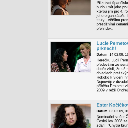
Příznivci španělsk
budou mít jako prv
kterou jim pro 4. ro
jeho organizátoři. 
tituly - většina p
prestižními cenam
přehlídek.
Lucie Pernetov
prknech!
Datum:
14.02.09, 1
Herečku Lucii Perne
především ze seriál
dobře vědí, že už
divadlech pražskýc
Rokoko k vidění hn
Nejnověji v divade
příběhu Prolomit v
2009 v režii Ondřej
Ester Kočičko
Datum:
03.02.09, 0
Nominační večer Č
Český lev 2008 se 
zdařil. "Chytrá bru