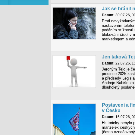
Jak se bráni
Datum:
30.07.26, 0
Proti nevyžádaným
nastavením telefon
podáním stížnosti 
blokování čísel v 
marketingem a odmí
Jen taková Te
Datum:
22.07.26, 1
Jeroným Tejc je čes
prosince 2025 zast
a předsedy Legislat
Andreje Babiše za 
dlouholetý poslan
Postavení a fi
v Česku
Datum:
15.07.26, 0
Historicky nebylo p
manželek českých 
(často označovanýc