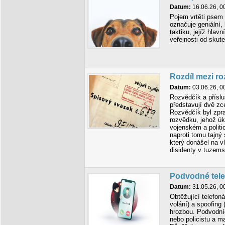
Datum:
16.06.26, 0
Pojem vrtěti psem 
označuje geniální,
taktiku, jejíž hlav
veřejnosti od skut
Rozdíl mezi r
Datum:
03.06.26, 0
Rozvědčík a příslu
představují dvě zce
Rozvědčík byl zpr
rozvědku, jehož úk
vojenském a politi
naproti tomu tajný 
který donášel na v
disidenty v tuzems
Podvodné tele
Datum:
31.05.26, 0
Obtěžující telefon
volání) a spoofing
hrozbou. Podvodní
nebo policistu a ma