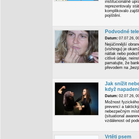
institucionálně up
reprezentovaly stá
komplikovalo zajiš
pojištění.
Podvodné tele
Datum:
07.07.26, 0
Nejúčinnější obran
(vishingu) je okam
nátlak nebo podezř
citlivé údaje, nein
pamatujte, že bank
převodem na „bezp
Jak snížit neb
když napaden
Datum:
02.07.26, 0
Možnost fyzického
prevencí a taktic
nebezpečným místů
(situational aware
vzdálenost od pod
Vrtěti psem