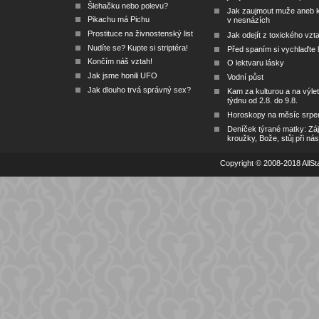
Šlehačku nebo polevu?
Jak zaujmout muže aneb 
Pikachu má Pichu
v nesnázích
Prostituce na živnostenský list
Jak odejít z toxického vzt
Nudíte se? Kupte si striptéra!
Před spaním si vychlaďte l
Končím náš vztah!
O lektvaru lásky
Jak jsme honili UFO
Vodní půst
Jak dlouho trvá správný sex?
Kam za kulturou a na výlet
týdnu od 2.8. do 9.8.
Horoskopy na měsíc srpe
Deníček týrané matky: Zá
kroužky, Bože, stůj při nás
Copyright © 2008-2018 AllSta