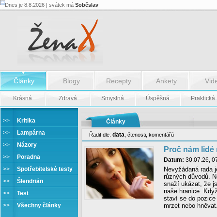
Dnes je 8.8.2026 | svátek má
Soběslav
Články
Blogy
Recepty
Ankety
Vid
Krásná
Zdravá
Smyslná
Úspěšná
Praktická
>>
Kritika
Články
>>
Lampárna
data
Řadit dle:
,
čtenosti
,
komentářů
>>
Názory
Proč nám lidé 
>>
Poradna
Datum:
30.07.26, 0
>>
Spotřebitelské testy
Nevyžádaná rada je
různých důvodů. Ně
>>
Šlendrián
snaží ukázat, že js
naše hranice. Kdy
>>
Test
staví se do pozic
>>
Všechny články
mrzet nebo hněvat