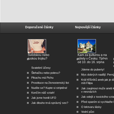
Doporučené články
Nejnovější články
Švédskou nebo
Kam za kulturou a na
ruskou trojku?
výlety v Česku: Týden
od 10. do 16. srpna
Svatební účesy
Jdeme do puberty!
Šlehačku nebo polevu?
Mys dobrých nadějí: Pern
Pikachu má Pichu
Král hříšníků aneb jak je dů
Prostituce na živnostenský list
míti Filipa
Nudíte se? Kupte si striptéra!
Jak zaujmout muže aneb 
v nesnázích
Končím náš vztah!
Jak odejít z toxického vzt
Jak jsme honili UFO
Před spaním si vychlaďte l
Jak dlouho trvá správný sex?
O lektvaru lásky
Vodní půst