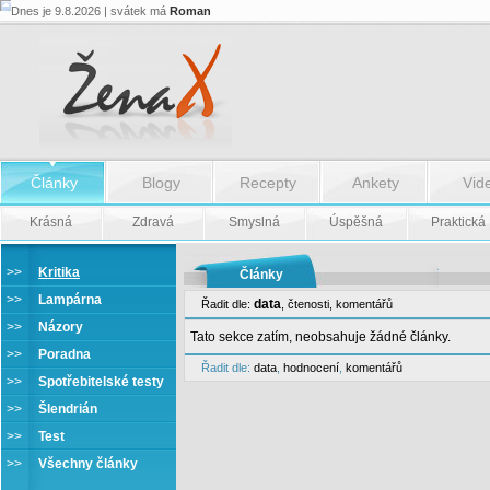
Dnes je 9.8.2026 | svátek má
Roman
Články
Blogy
Recepty
Ankety
Vid
Krásná
Zdravá
Smyslná
Úspěšná
Praktická
>>
Kritika
Články
>>
Lampárna
data
Řadit dle:
,
čtenosti
,
komentářů
>>
Názory
Tato sekce zatím, neobsahuje žádné články.
>>
Poradna
Řadit dle:
data
,
hodnocení
,
komentářů
>>
Spotřebitelské testy
>>
Šlendrián
>>
Test
>>
Všechny články