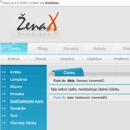
Dnes je 8.8.2026 | svátek má
Soběslav
Články
Blogy
Recepty
Ankety
Vid
Krásná
Zdravá
Smyslná
Úspěšná
Praktická
>>
Kritika
Články
>>
Lampárna
data
Řadit dle:
,
čtenosti
,
komentářů
>>
Názory
Tato sekce zatím, neobsahuje žádné články.
>>
Poradna
Řadit dle:
data
,
hodnocení
,
komentářů
>>
Spotřebitelské testy
>>
Šlendrián
>>
Test
>>
Všechny články