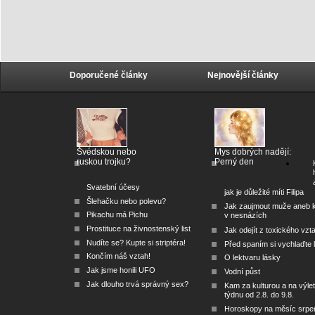
Doporučené články
Nejnovější články
Švédskou nebo
Mys dobrých nadějí:
ruskou trojku?
Perný den
Svatební účesy
jak je důležité míti Filipa
Šlehačku nebo polevu?
Jak zaujmout muže aneb 
Pikachu má Pichu
v nesnázích
Prostituce na živnostenský list
Jak odejít z toxického vzt
Nudíte se? Kupte si striptéra!
Před spaním si vychlaďte l
Končím náš vztah!
O lektvaru lásky
Jak jsme honili UFO
Vodní půst
Jak dlouho trvá správný sex?
Kam za kulturou a na výlet
týdnu od 2.8. do 9.8.
Horoskopy na měsíc srpe