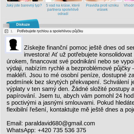
Jaký jste barevný typ?
5 vad na kráse, které
Pravidla proti vzniku
Vhodn
partnera spolehlivě
vrásek
odradí
Diskuze
Potřebujete rychlou a spolehlivou půjčku
1.
Získejte finanční pomoc ještě dnes od s
investora! Ať už potřebujete konsolidova
úrokem, financovat své podnikání nebo se vyp
výdaji, nabízím rychlé a bezproblémové půjčky 
makléři. Jsou to mé osobní peníze, dostupné z
podmínek bez skrytých překvapení. Schválení j
výplaty v ten samý den. Žádné složité postupy 
papírování. Jsem tu, abych vám pomohl 24 hodi
s poctivými a jasnými smlouvami. Pokud hledát
flexibilní řešení, kontaktujte mě ještě dnes a po
Email: paraldavid680@gmail.com
WhatsApp: +420 735 536 375