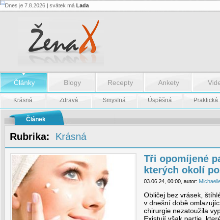
Dnes je 7.8.2026 | svátek má
Lada
Tři
opomíjené
partie
těla,
na
kterých
okolí
pozná
váš
věk
Články
Blogy
Recepty
Ankety
Vid
-
Krásná
Zdravá
Smyslná
Úspěšná
Praktická
Tři
opomíjené
partie
Článek
těla,
na
Rubrika:
Krásná
kterých
okolí
pozná
váš
Tři opomíjené pa
věk
kterých okolí p
03.06.24, 00:00, autor:
Michaell
Obličej bez vrásek, štíh
v dnešní době omlazující
chirurgie nezatoužila vy
Existují však partie, kte