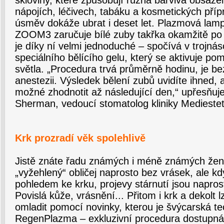
skloviny, které způsobují různá barviva obsaže
nápojích, léčivech, tabáku a kosmetických příp
úsměv dokáže ubrat i deset let. Plazmová lam
ZOOM3 zaručuje bílé zuby takřka okamžitě po 
je díky ní velmi jednoduché – spočívá v trojn
speciálního bělícího gelu, který se aktivuje p
světla. „Procedura trvá průměrně hodinu, je b
anestezii. Výsledek bělení zubů uvidíte ihned, a
možné zhodnotit až následující den,“ upřesňu
Sherman, vedoucí stomatolog kliniky Mediestet
Krk prozradí věk spolehlivě
Jistě znáte řadu známých i méně známých žen,
„vyžehlený“ obličej naprosto bez vrásek, ale k
pohledem ke krku, projevy stárnutí jsou napros
Povislá kůže, vrásnění... Přitom i krk a dekolt
omladit pomocí novinky, kterou je švýcarská t
RegenPlazma – exkluzivní procedura dostupná 