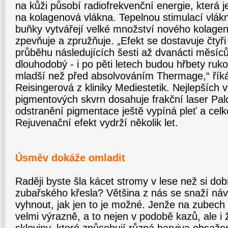
na kůži působí radiofrekvenční energie, která j
na kolagenová vlákna. Tepelnou stimulací vlákn
buňky vytvářejí velké množství nového kolagen
zpevňuje a zpružňuje. „Efekt se dostavuje čtyři
průběhu následujících šesti až dvanácti měsíců
dlouhodobý - i po pěti letech budou hřbety ruko
mladší než před absolvováním Thermage,“ řík
Reisingerová z kliniky Mediestetik. Nejlepších 
pigmentových skvrn dosahuje frakční laser Pa
odstranění pigmentace ještě vypíná pleť a celk
Rejuvenační efekt vydrží několik let.
Úsměv dokáže omladit
Raději byste šla kácet stromy v lese než si do
zubařského křesla? Většina z nás se snaží ná
vyhnout, jak jen to je možné. Jenže na zubech
velmi výrazně, a to nejen v podobě kazů, ale i