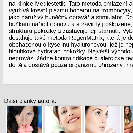
na klinice Mediestetik. Tato metoda omlazení 
využívá krevní plazmu bohatou na trombocyty,
jako náruživý buněčný opravář a stimulátor. 
buňkám nařídit obnovu a spravit ty poškozené,
strukturu pokožky a zastavuje její stárnutí. Vý
dosahuje také metoda RegenMatrix, která je 
obohacenou o kyselinu hyaluronovou, jež je ne
hloubkové hydrataci pokožky. Největší výhodou 
neprovází žádné kontraindikace či alergické reak
do těla dostává pouze organizmu přirozený „mat
Další články autora: