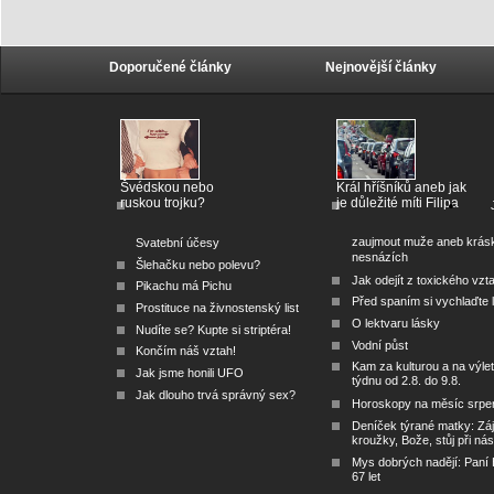
Doporučené články
Nejnovější články
Švédskou nebo
Král hříšníků aneb jak
ruskou trojku?
je důležité míti Filipa
zaujmout muže aneb krás
Svatební účesy
nesnázích
Šlehačku nebo polevu?
Jak odejít z toxického vzt
Pikachu má Pichu
Před spaním si vychlaďte l
Prostituce na živnostenský list
O lektvaru lásky
Nudíte se? Kupte si striptéra!
Vodní půst
Končím náš vztah!
Kam za kulturou a na výlet
Jak jsme honili UFO
týdnu od 2.8. do 9.8.
Jak dlouho trvá správný sex?
Horoskopy na měsíc srpe
Deníček týrané matky: Zá
kroužky, Bože, stůj při nás
Mys dobrých nadějí: Paní
67 let