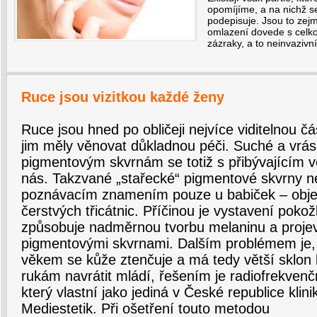
opomíjíme, a na nichž s
podepisuje. Jsou to zejm
omlazení dovede s celk
zázraky, a to neinvazivn
Ruce jsou vizitkou každé ženy
Ruce jsou hned po obličeji nejvíce viditelnou č
jim měly věnovat důkladnou péči. Suché a vrás
pigmentovým skvrnám se totiž s přibývajícím
nás. Takzvané „stařecké“ pigmentové skvrny n
poznávacím znamením pouze u babiček – objev
čerstvých třicátnic. Příčinou je vystavení poko
způsobuje nadměrnou tvorbu melaninu a projev
pigmentovými skvrnami. Dalším problémem je, 
věkem se kůže ztenčuje a má tedy větší sklon k
rukám navrátit mládí, řešením je radiofrekvenč
který vlastní jako jediná v České republice klin
Mediestetik. Při ošetření touto metodou