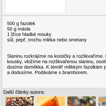
500 g fazolek
50 g másla
1 lžíce hladké mouky
sůl, pepř, trochu mléka nebo smetany
Slaninu rozkrájíme na kostičky a rozškvaříme.
kousky, vložíme na rozškvařenou slaninu, osol
dusíme doměkka. K téměř měkkým fazolkám p
a dodusíme. Podáváme s bramborem.
Další články autora: