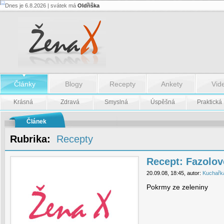
Dnes je 6.8.2026 | svátek má
Oldřiška
Recept:
Fazolové
lusky
na
slanině
-
Recept:
Fazolové
lusky
na
Články
Blogy
Recepty
Ankety
Vid
slanině
Krásná
Zdravá
Smyslná
Úspěšná
Praktická
Článek
Rubrika:
Recepty
Recept: Fazolov
20.09.08, 18:45, autor:
Kuchařk
Pokrmy ze zeleniny