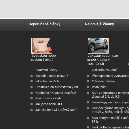
Doporučené články
Nejnovější články
Švédskou nebo
Jak zaujmout muže
ruskou trojku?
aneb kráska v
nesnázích
toxického vztahu?
Svatební účesy
Šlehačku nebo polevu?
Před spaním si vychlaďte l
Pikachu má Pichu
O lektvaru lásky
Prostituce na živnostenský list
Vodní půst
Nudíte se? Kupte si striptéra!
Kam za kulturou a na výlet
týdnu od 2.8. do 9.8.
Končím náš vztah!
Horoskopy na měsíc srpe
Jak jsme honili UFO
Deníček týrané matky: Zá
Jak dlouho trvá správný sex?
kroužky, Bože, stůj při nás
Mys dobrých nadějí: Paní
67 let
Horko? Potřebujeme ochlad