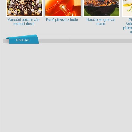
Vánoční pečení vás
Punč přivezli z Indie
Naučte se grilovat
P
nemusí děsit
maso
Val
příte
d
Diskuze