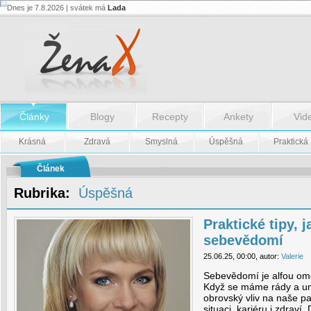
Dnes je 7.8.2026 | svátek má
Lada
Praktické
tipy,
jak
si
navýšit
sebevědomí
-
Praktické
tipy,
Články
Blogy
Recepty
Ankety
Vid
jak
si
navýšit
Krásná
Zdravá
Smyslná
Úspěšná
Praktická
sebevědomí
Článek
Rubrika:
Úspěšná
Praktické tipy, j
sebevědomí
25.06.25, 00:00, autor:
Valerie
Sebevědomí je alfou ome
Když se máme rády a u
obrovský vliv na naše pa
situaci, kariéru i zdrav