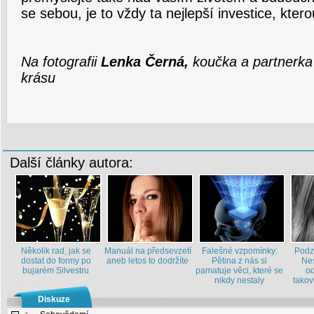
se sebou, je to vždy ta nejlepší investice, kter
Na fotografii
Lenka Černá,
koučka a partnerka
krásu
Další články autora:
Několik rad, jak se
Manuál na předsevzetí
Falešné vzpomínky:
Podz
dostat do formy po
aneb letos to dodržíte
Pětina z nás si
Ne
bujarém Silvestru
pamatuje věci, které se
od
nikdy nestaly
takov
Diskuze