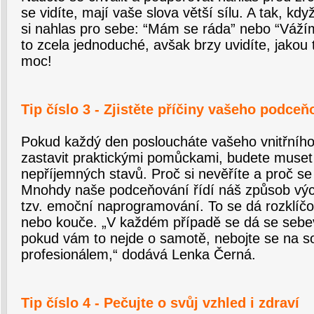
se vidíte, mají vaše slova větší sílu. A tak, kdy
si nahlas pro sebe: “Mám se ráda” nebo “Váží
to zcela jednoduché, avšak brzy uvidíte, jakou
moc!
Tip číslo 3 - Zjistěte příčiny vašeho podceň
Pokud každý den posloucháte vašeho vnitřního 
zastavit praktickými pomůckami, budete muset z
nepříjemných stavů. Proč si nevěříte a proč s
Mnohdy naše podceňování řídí náš způsob vých
tzv. emoční naprogramování. To se dá rozklíč
nebo kouče. „V každém případě se dá se seb
pokud vám to nejde o samotě, nebojte se na s
profesionálem,“ dodává Lenka Černá.
Tip číslo 4 - Pečujte o svůj vzhled i zdraví