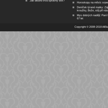
Jak dlouho trvá správný sex?
Horoskopy na měsíc srpe
Deníček týrané matky: Zá
kroužky, Bože, stůj při nás
Mys dobrých nadějí: Paní
67 let
Copyright © 2008-2018 AllSta