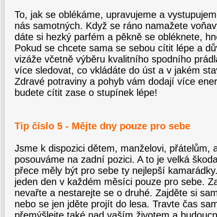
To, jak se oblékáme, upravujeme a vystupujeme
nás samotných. Když se ráno namažete voňa
dáte si hezký parfém a pěkně se obléknete, hne
Pokud se chcete sama se sebou cítit lépe a dů
vizáže včetně výběru kvalitního spodního prádl
více sledovat, co vkládáte do úst a v jakém sta
Zdravé potraviny a pohyb vám dodají více ener
budete cítit zase o stupínek lépe!
Tip číslo 5 - Mějte dny pouze pro sebe
Jsme k dispozici dětem, manželovi, přátelům,
posouváme na zadní pozici. A to je velká škod
přece měly být pro sebe ty nejlepší kamarádky. 
jeden den v každém měsíci pouze pro sebe. Zaji
nevařte a nestarejte se o druhé. Zajděte si s
nebo se jen jděte projít do lesa. Travte čas s
přemýšlejte také nad vaším životem a budoucn