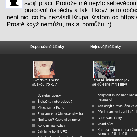
svojí práci. Protože mě nejvíc sebevědom
pracovní úspěchy a tak. I když je to obča
není nic, co by nezvládl Krupa Kratom od https
Prostě když nemůžu, tak si pomůžu. :)
Doporučené články
Nejnovější články
Švédskou nebo
Král hříšníků aneb jak
ruskou trojku?
je důležité míti Filipa
zaujmout muže aneb krás
Svatební účesy
nesnázích
Šlehačku nebo polevu?
Jak odejít z toxického vzt
Pikachu má Pichu
Před spaním si vychlaďte l
Prostituce na živnostenský list
O lektvaru lásky
Nudíte se? Kupte si striptéra!
Vodní půst
Končím náš vztah!
Kam za kulturou a na výlet
Jak jsme honili UFO
týdnu od 2.8. do 9.8.