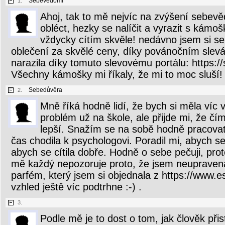
Sebevědomí
1.
Ahoj, tak to mě nejvíc na zvýšení sebe
obléct, hezky se nalíčit a vyrazit s kám
vždycky cítím skvěle! nedávno jsem si s
oblečení za skvělé ceny, díky povánočním slev
narazila díky tomuto slevovému portálu: https:/
Všechny kámošky mi říkaly, že mi to moc sluší! 
Sebedůvěra
2.
Mně říká hodně lidí, že bych si měla víc v
problém už na škole, ale přijde mi, že čím
lepší. Snažím se na sobě hodně pracova
čas chodila k psychologovi. Poradil mi, abych se 
abych se cítila dobře. Hodně o sebe pečuji, prot
mě každý nepozoruje proto, že jsem neupravená
parfém, který jsem si objednala z https://www.es
vzhled ještě víc podtrhne :-) .
3.
Podle mě je to dost o tom, jak člověk při