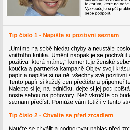
faktorům, které na naše
Vyzkoušejte si pět prakt
sebe podpořit.
Tip číslo 1 - Napište si pozitivní seznam
„Umíme na sobě hledat chyby a neustále pos
vnitřního kritika. Umění naopak je se pochválit
pozitiva, která máme,“ komentuje ženské seb
koučka a partnerka kampaně Objev svoji krásu.
papír a napište si na něj všechny své pozitivní 
Tento papír si každý den přečtěte a připomeňte s
Nalepte si jej na ledničku, dejte si jej pod polštá
noste sebou na pohovory. Než vkročíte do budov
seznam přečíst. Pomůže vám totiž i v tento s
Tip číslo 2 - Chvalte se před zrcadlem
Naučte se chválit a podporovat nahlas před zr