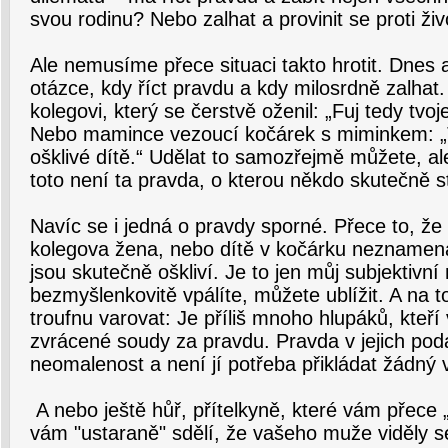
svou rodinu? Nebo zalhat a provinit se proti ži
Ale nemusíme přece situaci takto hrotit. Dnes
otázce, kdy říct pravdu a kdy milosrdně zalhat.
kolegovi, který se čerstvě oženil: „Fuj tedy tvo
Nebo mamince vezoucí kočárek s miminkem: „
ošklivé dítě.“ Udělat to samozřejmě můžete, a
toto není ta pravda, o kterou někdo skutečně st
Navíc se i jedná o pravdy sporné. Přece to, že
kolegova žena, nebo dítě v kočárku neznamená,
jsou skutečně oškliví. Je to jen můj subjektivní
bezmyšlenkovitě vpálíte, můžete ublížit. A na t
troufnu varovat: Je příliš mnoho hlupáků, kteř
zvrácené soudy za pravdu. Pravda v jejich podá
neomalenost a není jí potřeba přikládat žádný
A nebo ještě hůř, přítelkyně, které vám přece 
vám "ustaraně" sdělí, že vašeho muže viděly s