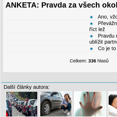
ANKETA: Pravda za všech okol
Ano, vžd
Převážn
říct lež
Pravdu 
ublížit partn
Co je to
Celkem:
336
hlasů
Další články autora: