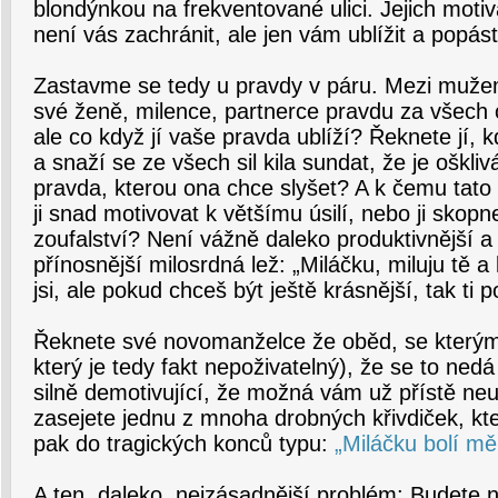
blondýnkou na frekventované ulici. Jejich motiv
není vás zachránit, ale jen vám ublížit a popás
Zastavme se tedy u pravdy v páru. Mezi muže
své ženě, milence, partnerce pravdu za všech 
ale co když jí vaše pravda ublíží? Řeknete jí, 
a snaží se ze všech sil kila sundat, že je oškliv
pravda, kterou ona chce slyšet? A k čemu tat
ji snad motivovat k většímu úsilí, nebo ji skop
zoufalství? Není vážně daleko produktivnější a
přínosnější milosrdná lež: „Miláčku, miluju tě a 
jsi, ale pokud chceš být ještě krásnější, tak ti 
Řeknete své novomanželce že oběd, se kterým 
který je tedy fakt nepoživatelný), že se to nedá j
silně demotivující, že možná vám už přístě neu
zasejete jednu z mnoha drobných křivdiček, kte
pak do tragických konců typu:
„Miláčku bolí m
A ten daleko nejzásadnější problém: Budete n