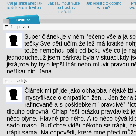
Král hříšníků aneb jak
Jak zaujmout muže
Jak odejít z toxického
Př
je důležité míti Filipa
aneb kráska v
vztahu?
vych
nesnázích
Diskuze
pravda....
1.
Super článek,je v něm řečeno vše a já s
tečky.Své děti učím,že lež má krátké noh
to,že nemohou pálit od boku vše co je na
jednoduche,už jsem párkrát byla v situaci,kdy j
jistá,zda by bylo lepší lhát nebo mluvit pravdu.
neříkat nic. Jana
ach jo
2.
Článek mi přijde jako obhajoba nějaké lži 
mystyfikace o empatiích žen... Jen žena
rafinovaně a s pošklebkem "pravdivě" říc
dlouho odrovná. Chlap řeší otázku pravda/lež je
něco plyne. Hlavně pro něho. A to něco bývá kli
sado-maso. Buď chce vidět někoho se trápit, n
trápit sama. Na odpovědi, které mne přeci můžo