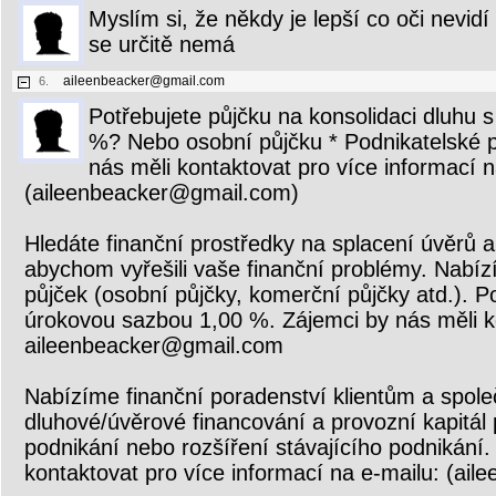
Myslím si, že někdy je lepší co oči nevidí 
se určitě nemá
aileenbeacker@gmail.com
6.
Potřebujete půjčku na konsolidaci dluhu 
%? Nebo osobní půjčku * Podnikatelské p
nás měli kontaktovat pro více informací n
(aileenbeacker@gmail.com)
Hledáte finanční prostředky na splacení úvěrů 
abychom vyřešili vaše finanční problémy. Nabí
půjček (osobní půjčky, komerční půjčky atd.). 
úrokovou sazbou 1,00 %. Zájemci by nás měli k
aileenbeacker@gmail.com
Nabízíme finanční poradenství klientům a spole
dluhové/úvěrové financování a provozní kapitál
podnikání nebo rozšíření stávajícího podnikání.
kontaktovat pro více informací na e-mailu: (ai