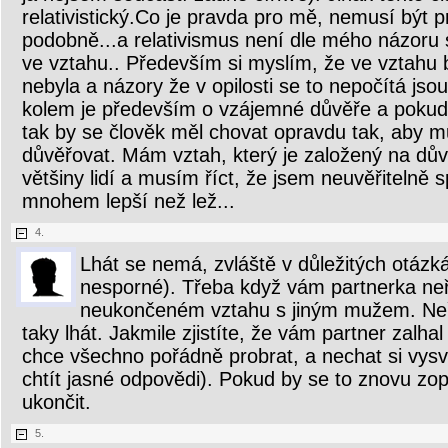
relativistický.Co je pravda pro mě, nemusí být 
podobně...a relativismus není dle mého názoru 
ve vztahu.. Především si myslím, že ve vztahu
nebyla a názory že v opilosti se to nepočítá jso
kolem je především o vzájemné důvěře a pokud 
tak by se člověk měl chovat opravdu tak, aby m
důvěřovat. Mám vztah, který je založený na dův
většiny lidí a musím říct, že jsem neuvěřitelně 
mnohem lepší než lež...
4.
Lhát se nemá, zvláště v důležitých otázká
nesporné). Třeba když vám partnerka n
neukončeném vztahu s jiným mužem. Neř
taky lhát. Jakmile zjistíte, že vám partner zalhal
chce všechno pořádně probrat, a nechat si vysvě
chtít jasné odpovědi). Pokud by se to znovu zop
ukončit.
5.