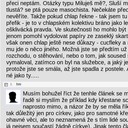
přeci neptám. Otázky typu Miluješ mě?, Sluší m
tlustá? se ptá pouze masochista. Nečekáte pře
nevěříte. Takže pokud chlap řekne - tak jsem t
přefik - je to v chlapském kolektivu bráno jako 
ošklivácká pravda. Ve skutečnosti ho mohlo být ú
jenom pomohl vydolovat papíry ze zaseklý skar
však onen chlap ještě nese důkazy - cucfleky a 
mu jde o něco jiného. Možná jste se předtím už n
rozchodu, o stěhování, nebo o tom, jak soused 
vymaloval, zatímco on byl na služebce, a jaký je
protože jste se smála, až jste spadla z postele. 
né jako ty.....
hm
3.
Musím bohužel říct že tenhle článek se mi
řadě si myslím že příklad kdy křestane sc
naprosto mimo, a názor že by se měla řík
tak důležitý jen pro církev, jako pro samotné kř
ohavné věci, ale to neznamená že s tím lidé souh
já nejsem součastí žádně církve). Jinak tento 