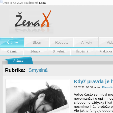
Dnes je 7.8.2026 | svátek má
Lada
Když
pravda
je
horší
než
lež
-
Když
pravda
Články
Blogy
Recepty
Ankety
Vid
je
horší
než
Krásná
Zdravá
Smyslná
Úspěšná
Praktická
lež
Článek
Rubrika:
Smyslná
Když pravda je h
02.02.21, 00:00, autor:
Plavovlá
Velice často se mluví me
novomanželi o upřímnost
si budeme vždycky říkat 
nesmíme lhát, protože p
Ale jak to funguje doop