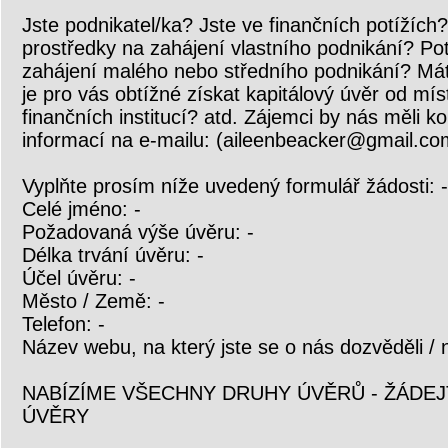
Jste podnikatel/ka? Jste ve finančních potížích?
prostředky na zahájení vlastního podnikání? Po
zahájení malého nebo středního podnikání? Máte
je pro vás obtížné získat kapitálový úvěr od mís
finančních institucí? atd. Zájemci by nás měli k
informací na e-mailu: (aileenbeacker@gmail.co
Vyplňte prosím níže uvedený formulář žádosti: -
Celé jméno: -
Požadovaná výše úvěru: -
Délka trvání úvěru: -
Účel úvěru: -
Město / Země: -
Telefon: -
Název webu, na který jste se o nás dozvěděli / n
NABÍZÍME VŠECHNY DRUHY ÚVĚRŮ - ŽÁDE
ÚVĚRY