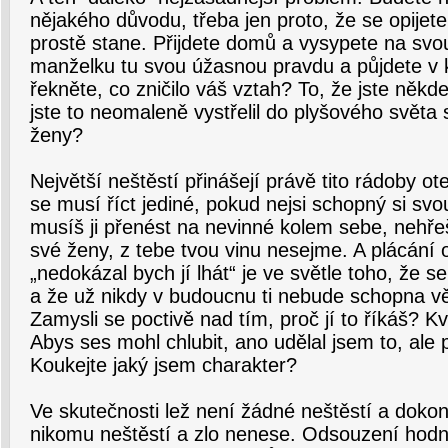
nějakého důvodu, třeba jen proto, že se opije
prostě stane. Přijdete domů a vysypete na svou
manželku tu svou úžasnou pravdu a půjdete v k
řekněte, co zničilo váš vztah? To, že jste někde
jste to neomaleně vystřelil do plyšového světa 
ženy?
Největší neštěstí přinášejí právě tito rádoby ot
se musí říct jediné, pokud nejsi schopný si sv
musíš ji přenést na nevinné kolem sebe, nehřeš!
své ženy, z tebe tvou vinu nesejme. A plácání 
„nedokázal bych jí lhát“ je ve světle toho, že s
a že už nikdy v budoucnu ti nebude schopna v
Zamysli se poctivě nad tím, proč jí to říkáš? K
Abys ses mohl chlubit, ano udělal jsem to, ale 
Koukejte jaký jsem charakter?
Ve skutečnosti lež není žádné neštěstí a dokon
nikomu neštěstí a zlo nenese. Odsouzení hodná 