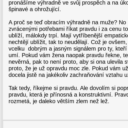
pronášíme výhradně ve svůj prospěch a na úkor
špinavé a ohrožující.
A proč se teď obracím výhradně na muže? No 
zvrácenými potřebami říkat pravdu i za cenu 
ublíží, málokdy trpí. Mají vytříbenější empatic
nechtějí ublížit, tak to neudělají. Což je ovšem
vcelku dobrým a jasným signálem pro ty, kteří
umí. Pokud vám žena naopak pravdu řekne, ted
nevěrná, pak to není proto, aby si ona ulevila
proto, že je už opravdu moc zle. Pokud vám u
docela jistě na jakékoliv zachraňování vztahu
Tak tedy, říkejme si pravdu. Ale dovolím si popro
pravdu, která je přínosná a konstruktivní. Pra
rozmetá, je daleko větším zlem než lež.