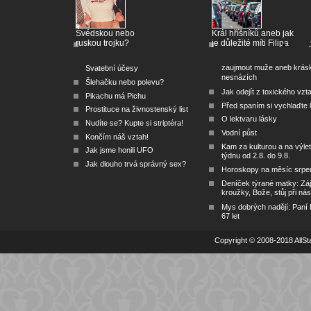
Švédskou nebo
Král hříšníků aneb jak
ruskou trojku?
je důležité míti Filipa
zaujmout muže aneb krás
Svatební účesy
nesnázích
Šlehačku nebo polevu?
Jak odejít z toxického vzt
Pikachu má Pichu
Před spaním si vychlaďte l
Prostituce na živnostenský list
O lektvaru lásky
Nudíte se? Kupte si striptéra!
Vodní půst
Končím náš vztah!
Kam za kulturou a na výlet
Jak jsme honili UFO
týdnu od 2.8. do 9.8.
Jak dlouho trvá správný sex?
Horoskopy na měsíc srpe
Deníček týrané matky: Zá
kroužky, Bože, stůj při nás
Mys dobrých nadějí: Paní
67 let
Copyright © 2008-2018 AllSta