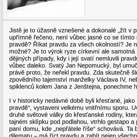
Jistě je to úžasně vznešené a dokonalé „žít v p
upřímně řečeno, není vůbec jasné co se tímto m
pravdě? Říkat pravdu za všech okolností? Je 
možné? Je to výrok ryze církevní ale samotná
dějiných případy, kdy i její svatí nemluvili pr
vůbec daleko. Svatý Jan Nepomucký, byl umuč
právě proto, že neřekl pravdu. Zda skutečně šl
zpovědního tajemství manželky Václava IV, neb
spiklenců kolem Jana z Jenštejna, ponechme h
I v historicky nedávné době byli křesťané, jako 
pravdě“, vystaveni velkému vnitřnímu sporu. Uv
druhé světové války do křesťanské rodiny, kter
tajném sklípku pod podlahou, vtrhlo gestapo a
paní domu, kde „nepřátele říše“ schovává. Ta 
dilematu – má říct pravdu a zabít nejen všechny