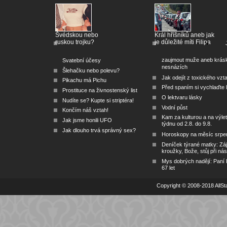
Švédskou nebo
Král hříšníků aneb jak
ruskou trojku?
je důležité míti Filipa
zaujmout muže aneb krás
Svatební účesy
nesnázích
Šlehačku nebo polevu?
Jak odejít z toxického vzt
Pikachu má Pichu
Před spaním si vychlaďte l
Prostituce na živnostenský list
O lektvaru lásky
Nudíte se? Kupte si striptéra!
Vodní půst
Končím náš vztah!
Kam za kulturou a na výlet
Jak jsme honili UFO
týdnu od 2.8. do 9.8.
Jak dlouho trvá správný sex?
Horoskopy na měsíc srpe
Deníček týrané matky: Zá
kroužky, Bože, stůj při nás
Mys dobrých nadějí: Paní
67 let
Copyright © 2008-2018 AllSta