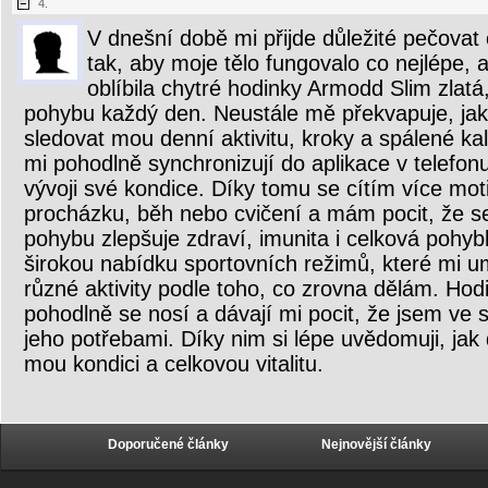
4.
V dnešní době mi přijde důležité pečovat o
tak, aby moje tělo fungovalo co nejlépe, 
oblíbila chytré hodinky Armodd Slim zlatá
pohybu každý den. Neustále mě překvapuje, ja
sledovat mou denní aktivitu, kroky a spálené ka
mi pohodlně synchronizují do aplikace v telefo
vývoji své kondice. Díky tomu se cítím více mot
procházku, běh nebo cvičení a mám pocit, že s
pohybu zlepšuje zdraví, imunita i celková pohybl
širokou nabídku sportovních režimů, které mi um
různé aktivity podle toho, co zrovna dělám. Hod
pohodlně se nosí a dávají mi pocit, že jsem ve 
jeho potřebami. Díky nim si lépe uvědomuji, jak 
mou kondici a celkovou vitalitu.
Doporučené články
Nejnovější články