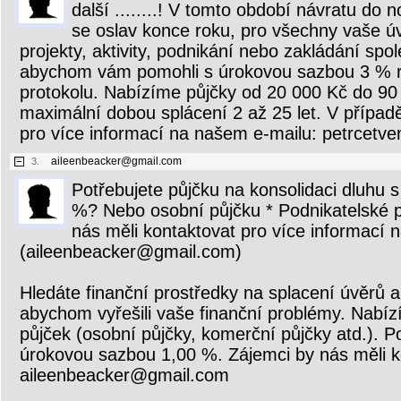
další ........! V tomto období návratu do 
se oslav konce roku, pro všechny vaše ú
projekty, aktivity, podnikání nebo zakládání spol
abychom vám pomohli s úrokovou sazbou 3 % 
protokolu. Nabízíme půjčky od 20 000 Kč do 90
maximální dobou splácení 2 až 25 let. V případ
pro více informací na našem e-mailu: petrcet
aileenbeacker@gmail.com
3.
Potřebujete půjčku na konsolidaci dluhu 
%? Nebo osobní půjčku * Podnikatelské p
nás měli kontaktovat pro více informací n
(aileenbeacker@gmail.com)
Hledáte finanční prostředky na splacení úvěrů 
abychom vyřešili vaše finanční problémy. Nabí
půjček (osobní půjčky, komerční půjčky atd.). 
úrokovou sazbou 1,00 %. Zájemci by nás měli k
aileenbeacker@gmail.com