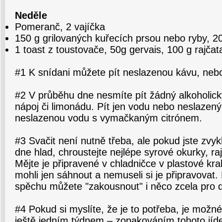
Neděle
Pomeranč, 2 vajíčka
150 g grilovaných kuřecích prsou nebo ryby, 20
1 toast z toustovače, 50g gervais, 100 g rajča
#1 K snídani můžete pít neslazenou kávu, nebo
#2 V průběhu dne nesmíte pít žádný alkoholický
nápoj či limonádu. Pít jen vodu nebo neslazený
neslazenou vodu s vymačkaným citrónem.
#3 Svačit není nutně třeba, ale pokud jste zvy
dne hlad, chroustejte nejlépe syrové okurky, ra
Mějte je připravené v chladničce v plastové kra
mohli jen sáhnout a nemuseli si je připravovat. 
spěchu můžete "zakousnout" i něco zcela pro 
#4 Pokud si myslíte, že je to potřeba, je možn
ještě jedním týdnem – zopakováním tohoto jíde