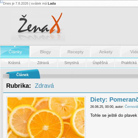
Dnes je 7.8.2026 | svátek má
Lada
Diety:
Pomerančovo-
vajíčková
-
Diety:
Pomerančovo-
vajíčková
Články
Blogy
Recepty
Ankety
Vid
Krásná
Zdravá
Smyslná
Úspěšná
Praktická
Článek
Rubrika:
Zdravá
Diety: Pomeran
26.06.25, 00:00, autor:
Černovl
Tohle se ještě do plavek 