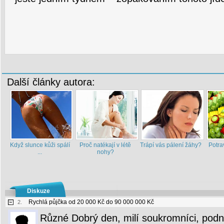
Další články autora:
Když slunce kůži spálí
Proč natékají v létě
Trápí vás pálení žáhy?
Potra
...
nohy?
Diskuze
Rychlá půjčka od 20 000 Kč do 90 000 000 Kč
2.
Různé Dobrý den, milí soukromníci, podni