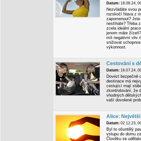
Datum:
18.08.24, 0
Nezvládáte svou pr
rozskočí hlava z m
zapomenout? Jste 
nestíháte? Třeba 
zcela ideální praco
jenom máte žízeň?
mít negativní vliv 
snižovat schopnos
výkonnost.
Cestování s d
Datum:
16.07.24, 0
Dovézt bezpečně c
destinace má nejvyš
cestující mají stá
zkontrolování, že 
vhodných dětských
vaší dovolené prob
Alice: Největší
Datum:
02.12.23, 0
Byl to ošuntělý pa
vstupu do domu zav
Člověku se udělalo