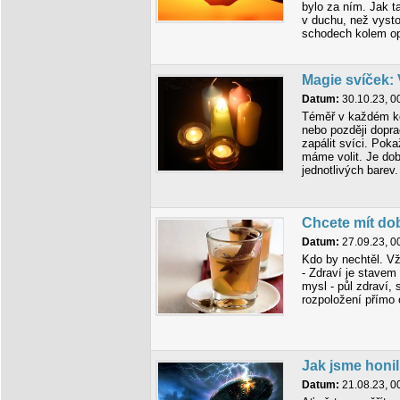
bylo za ním. Jak t
v duchu, než vysto
schodech kolem op
Magie svíček:
Datum:
30.10.23, 0
Téměř v každém ko
nebo později dop
zapálit svíci. Pok
máme volit. Je do
jednotlivých barev.
Chcete mít do
Datum:
27.09.23, 0
Kdo by nechtěl. Vž
- Zdraví je stavem
mysl - půl zdraví, 
rozpoložení přímo
Jak jsme honi
Datum:
21.08.23, 0