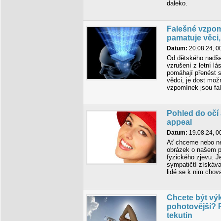
daleko.
Falešné vzpomí
pamatuje věci,
Datum:
20.08.24, 0
Od dětského nadše
vzrušení z letní l
pomáhají přenést se
vědci, je dost mož
vzpomínek jsou fa
Pohled do očí
appeal
Datum:
19.08.24, 0
Ať chceme nebo ne
obrázek o našem p
fyzického zjevu. J
sympatičtí získáva
lidé se k nim chova
Chcete být výk
pohotovější? 
tekutin