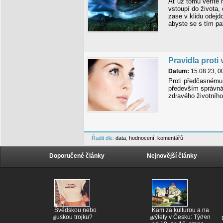
Ať už tomu věříte n
vstoupí do života,
zase v klidu odej
abyste se s tím pa
Pravidla proti
Datum:
15.08.23, 0
Proti předčasnému
především správná
zdravého životního
Řadit dle:
data
,
hodnocení
,
komentářů
Doporučené články
Nejnovější články
Švédskou nebo
Kam za kulturou a na
ruskou trojku?
výlety v Česku: Týden