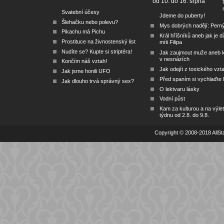
od 10. do 16. srpna
Svatební účesy
Jdeme do puberty!
Šlehačku nebo polevu?
Mys dobrých nadějí: Pern
Pikachu má Pichu
Král hříšníků aneb jak je dů
Prostituce na živnostenský list
míti Filipa
Nudíte se? Kupte si striptéra!
Jak zaujmout muže aneb 
v nesnázích
Končím náš vztah!
Jak odejít z toxického vzt
Jak jsme honili UFO
Před spaním si vychlaďte l
Jak dlouho trvá správný sex?
O lektvaru lásky
Vodní půst
Kam za kulturou a na výlet
týdnu od 2.8. do 9.8.
Copyright © 2008-2018 AllSta