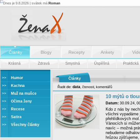
Dnes je 9.8.2026 | svátek má
Roman
Články
Blogy
Recepty
Ankety
Vid
Krásná
Zdravá
Smyslná
Úspěšná
Praktická
>>
Humor
Články
>>
Kachna
data
Řadit dle:
,
čtenosti
,
komentářů
>>
Muž na mušce
10 mýtů o tlou
>>
Očima ženy
Datum:
30.09.24, 0
>>
Recese
Kdo z nás by necht
všichni vypadáme 
>>
Satira
přehlídkových mol
Vánocích si můžem
>>
Všechny články
navíc – možná prá
nebudeme odhalova
hrůzou zjišťujeme,