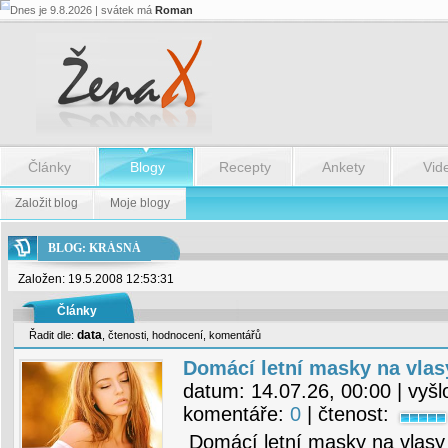
Dnes je 9.8.2026 | svátek má
Roman
Články
Blogy
Recepty
Ankety
Vid
Založit blog
Moje blogy
BLOG: KRÁSNÁ
Založen: 19.5.2008 12:53:31
Články
data
Řadit dle:
,
čtenosti
,
hodnocení
,
komentářů
Domácí letní masky na vlas
datum:
14.07.26, 00:00
| vyšl
komentáře:
0
| čtenost:
Domácí letní masky na vlasy 