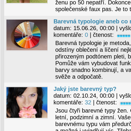
ženu po 50 nepatří. Dokonce
společenské faux pas. Je to t
Barevná typologie aneb co 
datum:
15.06.26, 00:00
| vyšl
komentáře:
0
| čtenost:
Barevná typologie je metoda, 
odstíny oblečení a líčení nej
přirozeným podtónem pleti, b
Pomůže vám vybudovat funkč
barvy snadno kombinují, a va
svěže a odpočatě.
Jaký jste barevný typ?
datum:
02.10.24, 00:00
| vyšl
komentáře:
32
| čtenost:
Jsou čtyři barevné typy žen. 
letní, podzimní a zimní. Vaše
barevnému typu vám předurču
a možná i vyjadřují víc. Třeba 