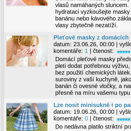
vlasů namáhaných sluncem. 
hydrataci vyzkoušejte masky
banánu nebo kávového základ
vlasy zbytečně nezatíží.
Pleťové masky z domácích 
datum:
23.06.26, 00:00
| vyšl
komentáře:
1
| čtenost:
Domácí pleťové masky předst
pleti dodat potřebnou výživu,
bez použití chemických látek.
suroviny z vaší kuchyně, jak
banán či ovesné vločky, a nam
přesně na míru vašemu typu p
Lze nosit minisukně i po p
datum:
19.06.26, 00:00
| vyšl
komentáře:
0
| čtenost:
Do nedávna platilo striktní p