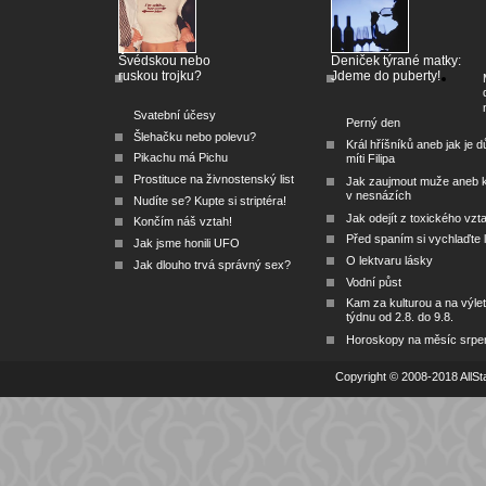
Švédskou nebo
Deniček týrané matky:
ruskou trojku?
Jdeme do puberty!
Svatební účesy
Perný den
Šlehačku nebo polevu?
Král hříšníků aneb jak je dů
Pikachu má Pichu
míti Filipa
Prostituce na živnostenský list
Jak zaujmout muže aneb 
v nesnázích
Nudíte se? Kupte si striptéra!
Jak odejít z toxického vzt
Končím náš vztah!
Před spaním si vychlaďte l
Jak jsme honili UFO
O lektvaru lásky
Jak dlouho trvá správný sex?
Vodní půst
Kam za kulturou a na výlet
týdnu od 2.8. do 9.8.
Horoskopy na měsíc srpe
Copyright © 2008-2018 AllSta