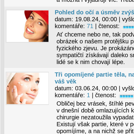
Pohled do očí a úsměv zvýš
datum:
19.08.24, 00:00
| vyšl
komentáře:
71
| čtenost:
Ať chceme nebo ne, tak pod
obrázek o našem protějšku p
fyzického zjevu. Je prokázáno
sympatičtí získávají daleko s
lidé se k nim chovají lépe.
Tři opomíjené partie těla, n
váš věk
datum:
03.06.24, 00:00
| vyšl
komentáře:
1
| čtenost:
Obličej bez vrásek, štíhlé p
v dnešní době omlazujících kr
chirurgie nezatoužila vypada
Existují však partie, které v 
opomíjíme, a na nichž se př