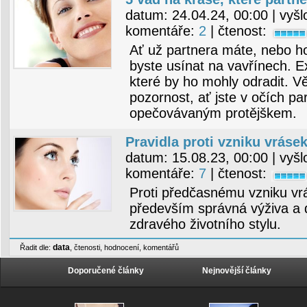
datum:
24.04.24, 00:00
| vyšl
komentáře:
2
| čtenost:
Ať už partnera máte, nebo ho
byste usínat na vavřínech. Exis
které by ho mohly odradit. Vě
pozornost, ať jste v očích p
opečovávaným protějškem.
Pravidla proti vzniku vráse
datum:
15.08.23, 00:00
| vyšl
komentáře:
7
| čtenost:
Proti předčasnému vzniku vr
především správná výživa a
zdravého životního stylu.
data
Řadit dle:
,
čtenosti
,
hodnocení
,
komentářů
Doporučené články
Nejnovější články