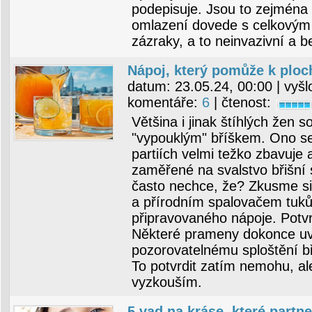
podepisuje. Jsou to zejména r
omlazení dovede s celkovým
zázraky, a to neinvazivní a 
Nápoj, který pomůže k plo
datum:
23.05.24, 00:00
| vyšl
komentáře:
6
| čtenost:
Většina i jinak štíhlých žen s
"vypouklým" bříškem. Ono se 
partiích velmi težko zbavuje 
zaměřené na svalstvo břišní
často nechce, že? Zkusme si
a přírodním spalovačem tuk
připravovaného nápoje. Potvrz
Některé prameny dokonce uvá
pozorovatelnému sploštění bř
To potvrdit zatím nemohu, al
vyzkouším.
5 vad na kráse, které partn