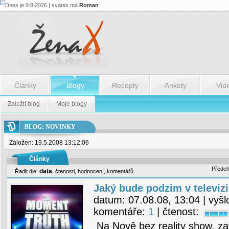
Dnes je 9.8.2026 | svátek má
Roman
Články
Blogy
Recepty
Ankety
Vid
Založit blog
Moje blogy
BLOG: NOVINKY
Založen: 19.5.2008 13:12:06
Články
Předch
data
Řadit dle:
,
čtenosti
,
hodnocení
,
komentářů
Jaký bude podzim v televiz
datum:
07.08.08, 13:04
| vyšl
komentáře:
1
| čtenost:
Na Nově bez reality show, zat