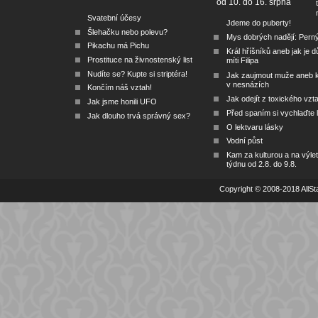
od 10. do 16. srpna
Svatební účesy
Jdeme do puberty!
Šlehačku nebo polevu?
Mys dobrých nadějí: Pern
Pikachu má Pichu
Král hříšníků aneb jak je dů
Prostituce na živnostenský list
míti Filipa
Nudíte se? Kupte si striptéra!
Jak zaujmout muže aneb 
v nesnázích
Končím náš vztah!
Jak odejít z toxického vzt
Jak jsme honili UFO
Před spaním si vychlaďte l
Jak dlouho trvá správný sex?
O lektvaru lásky
Vodní půst
Kam za kulturou a na výlet
týdnu od 2.8. do 9.8.
Copyright © 2008-2018 AllSta