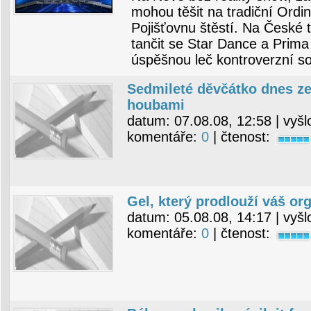
mohou těšit na tradiční Ordi
Pojišťovnu štěstí. Na České 
tančit se Star Dance a Prima
úspěšnou leč kontroverzní so
Sedmileté děvčátko dnes ze
houbami
datum:
07.08.08, 12:58
| vyšl
komentáře:
0
| čtenost:
Gel, který prodlouží váš o
datum:
05.08.08, 14:17
| vyšl
komentáře:
0
| čtenost: