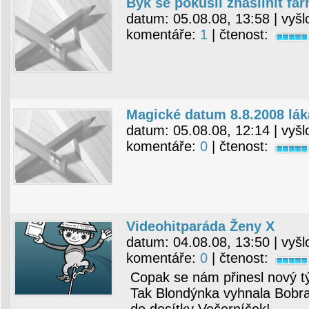
Býk se pokusil znásilnit fa
datum:
05.08.08, 13:58
| vyšl
komentáře:
1
| čtenost:
Magické datum 8.8.2008 lá
datum:
05.08.08, 12:14
| vyšl
komentáře:
0
| čtenost:
Videohitparáda Ženy X
datum:
04.08.08, 13:50
| vyšl
komentáře:
0
| čtenost:
Copak se nám přinesl nový t
Tak Blondýnka vyhnala Bobra 