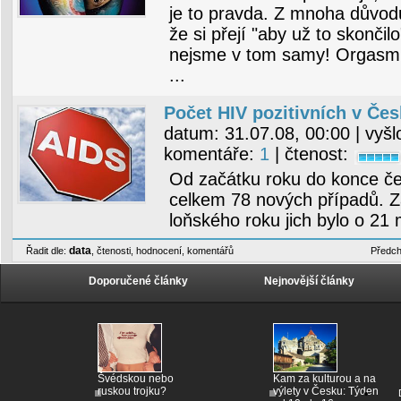
je to pravda. Z mnoha důvodů
že si přejí "aby už to skončil
nejsme v tom samy! Orgasmus
...
Počet HIV pozitivních v Čes
datum:
31.07.08, 00:00
| vyšl
komentáře:
1
| čtenost:
Od začátku roku do konce čer
celkem 78 nových případů. Z
loňského roku jich bylo o 21
data
Řadit dle:
,
čtenosti
,
hodnocení
,
komentářů
Předch
Doporučené články
Nejnovější články
Švédskou nebo
Kam za kulturou a na
ruskou trojku?
výlety v Česku: Týden