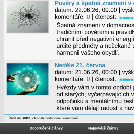
Pověry a špatná znamení v
datum:
22.06.26, 00:00
| vyšl
komentáře:
0
| čtenost:
Špatná znamení v domácnosti
tradičními pověrami a pravid
chránit před negativní energi
určité předměty a nečekané 
harmonii vašeho obydlí.
Neděle 21. června
datum:
21.06.26, 00:00
| vyšl
komentáře:
0
| čtenost:
Hvězdy vám v tomto období 
od starých, vyčerpávajících v
odpočinku a mentálnímu restar
které vám dělají radost a navr
data
Řadit dle:
,
čtenosti
,
hodnocení
,
komentářů
Doporučené články
Nejnovější články