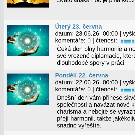
Svatojánská noc je plná kouze
Úterý 23. června
datum:
23.06.26, 00:00
| vyšl
komentáře:
0
| čtenost:
Čeká den plný harmonie a nový
své vrozené diplomacie, kte
dlouhodobé spory v práci.
Pondělí 22. června
datum:
22.06.26, 00:00
| vyšl
komentáře:
0
| čtenost:
Dnešní den vám přinese skvělé
společnosti a navázat nové k
charisma a nebojte se vyrazi
přejí harmonii, takže jakékol
snadno vyřešíte.