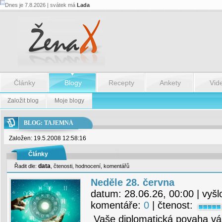
Dnes je 7.8.2026 | svátek má
Lada
Články
Blogy
Recepty
Ankety
Vid
Založit blog
Moje blogy
BLOG: TAJEMNÁ
Založen: 19.5.2008 12:58:16
Články
data
Řadit dle:
,
čtenosti
,
hodnocení
,
komentářů
Neděle 28. června
datum:
28.06.26, 00:00
| vyšl
komentáře:
0
| čtenost:
Vaše diplomatická povaha v