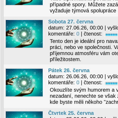
případné spory. Můžete zazář
vyžaduje týmová spolupráce a
Sobota 27. června
datum:
27.06.26, 00:00
| vyšl
komentáře:
0
| čtenost:
Tento den je ideální pro nava
práci, nebo ve společnosti. V
příjemnou atmosféru vám ot
příležitostem.
Pátek 26. června
datum:
26.06.26, 00:00
| vyšl
komentáře:
0
| čtenost:
Okouzlíte svým humorem a v
nezadaní, nenechte se však 
kde byste měli někoho "zach
Čtvrtek 25. června