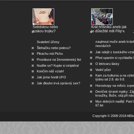
Švédskou nebo
Král hříšníků aneb jak
ruskou trojku?
je důležité míti Filipa
zaujmout muže aneb krás
Svatební účesy
nesnázích
Šlehačku nebo polevu?
Jak odejít z toxického vzt
Pikachu má Pichu
Před spaním si vychlaďte l
Prostituce na živnostenský list
O lektvaru lásky
Nudíte se? Kupte si striptéra!
Vodní půst
Končím náš vztah!
Kam za kulturou a na výlet
Jak jsme honili UFO
týdnu od 2.8. do 9.8.
Jak dlouho trvá správný sex?
Horoskopy na měsíc srpe
Deníček týrané matky: Zá
kroužky, Bože, stůj při nás
Mys dobrých nadějí: Paní
67 let
Copyright © 2008-2018 AllSta