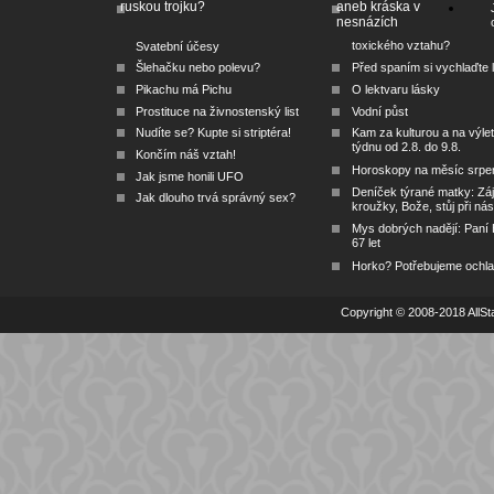
ruskou trojku?
aneb kráska v
nesnázích
toxického vztahu?
Svatební účesy
Šlehačku nebo polevu?
Před spaním si vychlaďte l
Pikachu má Pichu
O lektvaru lásky
Prostituce na živnostenský list
Vodní půst
Nudíte se? Kupte si striptéra!
Kam za kulturou a na výlet
týdnu od 2.8. do 9.8.
Končím náš vztah!
Horoskopy na měsíc srpe
Jak jsme honili UFO
Deníček týrané matky: Zá
Jak dlouho trvá správný sex?
kroužky, Bože, stůj při nás
Mys dobrých nadějí: Paní
67 let
Horko? Potřebujeme ochlad
Copyright © 2008-2018 AllSta