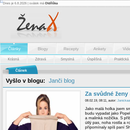
Dnes je 6.8.2026 | svátek má
Oldřiška
Za
svůdné
ženy
a
za
kypré
tvary
-
Za
Články
Blogy
Recepty
Ankety
Vid
svůdné
ženy
a
Krásná
Zdravá
Smyslná
Úspěšná
Praktická
za
kypré
tvary
Článek
Vyšlo v blogu:
Janči blog
Za svůdné ženy 
08.02.19, 08:11, autor:
Janickaa
Jako malá holka jsem sni
budu vypadat jako Popel
a malinká nožička. S při
útlý pas, noha rostla a 
připomínaly spíš paní S