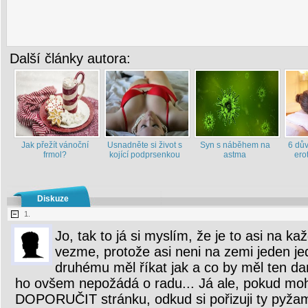
Další články autora:
Jak přežít vánoční
Usnadněte si život s
Syn s náběhem na
6 dův
frmol?
kojící podprsenkou
astma
ero
Diskuze
1.
Jo, tak to já si myslím, že je to asi na k
vezme, protože asi neni na zemi jeden je
druhému měl říkat jak a co by měl ten da
ho ovšem nepožádá o radu... Já ale, pokud mo
DOPORUČIT stránku, odkud si pořizuji ty pyžama