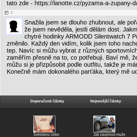
tato zde - https://lanotte.cz/pyzama-a-zupany
2.
Snažila jsem se dlouho zhubnout, ale poř
že jsem nevěděla, jestli dělám dost. Jakmi
chytré hodinky ARMODD Silentwatch 7 P
změnilo. Každý den vidím, kolik jsem toho nacho
tep. Navíc si můžu vybrat z různých sportovníc
zaměřím přesně na to, co potřebuji. Baví mě, ž
můžu si je přizpůsobit podle outfitu, takže je m
Konečně mám dokonalého parťáka, který mě ud
Doporučené články
Nejnovější články
Švédskou nebo
Jak zaujmout muže