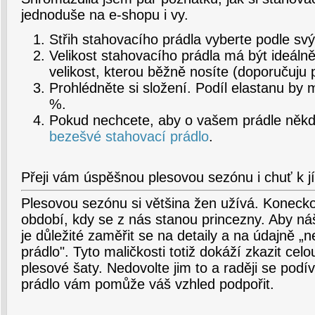
jednoduše na e-shopu i vy.
Střih stahovacího prádla vyberte podle svýc
Velikost stahovacího prádla má být ideáln
velikost, kterou běžně nosíte (doporučuju 
Prohlédněte si složení. Podíl elastanu by 
%.
Pokud nechcete, aby o vašem prádle někdo
bezešvé stahovací prádlo
.
Přeji vám úspěšnou plesovou sezónu i chuť k jí
Plesovou sezónu si většina žen užívá. Konecko
období, kdy se z nás stanou princezny. Aby ná
je důležité zaměřit se na detaily a na údajně „n
prádlo". Tyto maličkosti totiž dokáží zkazit ce
plesové šaty. Nedovolte jim to a raději se podív
prádlo vám pomůže váš vzhled podpořit.