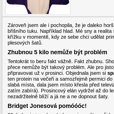
Zároveň jsem ale i pochopila, že je daleko horš
břišního tuku. Například hlad. Mé sny a realita
křížku v momentě, kdy ze sebe chci udělat pri
plesových šatů.
Zhubnou 5 kilo nemůže být problém
Tentokrát to beru fakt vážně. Fakt zhubnu. Sho
přece nemůže být takový problém. Ale pro jisto
připravovat už v prosinci. Objednala jsem si
sp
ten protein na večeři a samozřejmě permici do 
slabá místa, dala jsem místo křesla před televiz
zatím zabírá). Prosincový elán vydržel až do l
nezadržitelně blíží a já ne a ne dopnout šaty.
Bridget Jonesová pomóóóc!