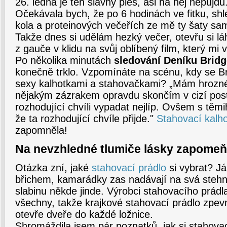
26. ledna je ten slavný ples, asi na něj nepůj
Očekávala bych, že po 6 hodinách ve fitku, shlé
kola a proteinových večeřích ze mě ty šaty sam
Takže dnes si udělám hezký večer, otevřu si l
z gauče v klidu na svůj oblíbený film, který mi
Po několika minutách
sledování Deníku Brid
konečně trklo. Vzpomínáte na scénu, kdy se B
sexy kalhotkami a stahovačkami? „Mám hrozné 
nějakým zázrakem opravdu skončím v cizí poste
rozhodující chvíli vypadat nejlíp. Ovšem s těm
že ta rozhodující chvíle přijde."
Stahovací kalh
zapomněla!
Na nevzhledné tlumiče lásky zapomeň
Otázka zní, jaké
stahovací prádlo
si vybrat? J
břichem, kamarádky zas nadávají na svá steh
slabinu někde jinde. Výrobci stahovacího prádl
všechny, takže krajkové stahovací prádlo zpevn
otevře dveře do každé ložnice.
Shromáždila jsem pár poznatků, jak si stahova