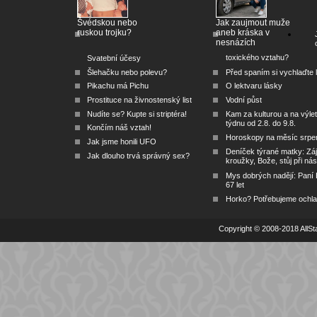
Švédskou nebo
Jak zaujmout muže
ruskou trojku?
aneb kráska v
nesnázích
toxického vztahu?
Svatební účesy
Šlehačku nebo polevu?
Před spaním si vychlaďte l
Pikachu má Pichu
O lektvaru lásky
Prostituce na živnostenský list
Vodní půst
Nudíte se? Kupte si striptéra!
Kam za kulturou a na výlet
týdnu od 2.8. do 9.8.
Končím náš vztah!
Horoskopy na měsíc srpe
Jak jsme honili UFO
Deníček týrané matky: Zá
Jak dlouho trvá správný sex?
kroužky, Bože, stůj při nás
Mys dobrých nadějí: Paní
67 let
Horko? Potřebujeme ochlad
Copyright © 2008-2018 AllSta