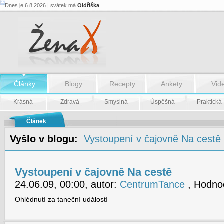
Dnes je 6.8.2026 | svátek má
Oldřiška
Vystoupení
v
čajovně
Na
cestě
-
Vystoupení
v
čajovně
Na
Články
Blogy
Recepty
Ankety
Vid
cestě
Krásná
Zdravá
Smyslná
Úspěšná
Praktická
Článek
Vyšlo v blogu:
Vystoupení v čajovně Na cestě
Vystoupení v čajovně Na cestě
24.06.09, 00:00, autor:
CentrumTance
, Hodnoc
Ohlédnutí za taneční událostí