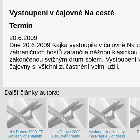
Vystoupení v čajovně Na cestě
Termín
20.6.2009
Dne 20.6.2009 Kajka vystoupila v čajovně Na c
zahraničních hostů zatančila něžnou klasickou 
zakončenou svižným drum solem. Vystoupení v
čajovny si všichni zúčastnění velmi užili.
Další články autora:
Let´s Dance 2009: TZ
Let´s Dance 2009:
Vystoupení v Holiday
Ta
Soutěž v orientálním
1001 tvář orientu
Inn Prague Congress