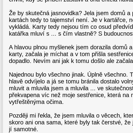
Že by skutečná jasnovidka? Jela jsem domů a 
kartách tedy to tajemství není. Je v kartářce, ne
vykládá. Karty tedy nejsou tím co osud předvídá
katářka mluví s ... s čím vlastně? S budoucnos
A hlavou plnou myšlenek jsem dorazila domů a
karty, začala je míchat a v tom přišla sestřenic
dopadlo. Nevím ani jak k tomu došlo ale začala 
Najednou bylo všechno jinak. Úplně všechno. T
hlavě odvíjelo a já se tomu bránila dostalo vol
mluvit a mluvila jsem a mluvila ... ve skutečnos
překvapena víc než moje sestřenice, která na 
vytřeštěnýma očima.
Později mi řekla, že jsem mluvila o věcech, kte
skoro ani ona sama, které byly tak čerstvé, že
jí samotné.