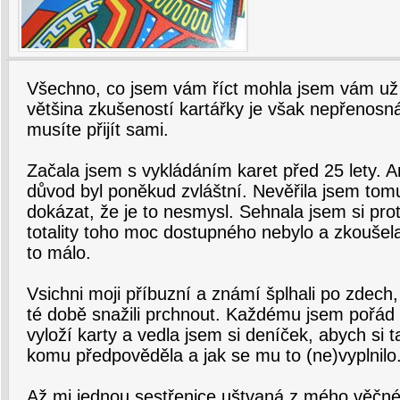
Všechno, co jsem vám říct mohla jsem vám už 
většina zkušeností kartářky je však nepřenosná
musíte přijít sami.
Začala jsem s vykládáním karet před 25 lety. 
důvod byl poněkud zvláštní. Nevěřila jsem tom
dokázat, že je to nesmysl. Sehnala jsem si prot
totality toho moc dostupného nebylo a zkoušel
to málo.
Vsichni moji příbuzní a známí šplhali po zdech
té době snažili prchnout. Každému jsem pořád
vyloží karty a vedla jsem si deníček, abych si 
komu předpověděla a jak se mu to (ne)vyplnilo
Až mi jednou sestřenice uštvaná z mého věčn