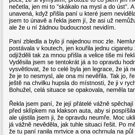
nečetla, jen mi to "skákalo na mysl a do úst". 
unavená, když přišla paní u které jsem neviděla
jsem to únavě a řekla jsem jí, že asi už nemů
ale že u ní žádnou budoucnost nevidím.
Paní zbledla a bylo jí najednou moc zle. Nemluv
postávala v koutech, jen kouřila jednu cigaret
odjížděli tak za mnou přišla a velice tiše mi řek
Vyděsila jsem se tentokrát já a to opravdu hodn
vysvětlovat, že to celé byla jen legrace, že já
že je to nesmysl, ale ona mi nevěřila. Tak jo, 
ještě na chvilku hupsla do místnosti, že ji v ryc
Bohužel, celá situace se opakovala, neměla ta
Řekla jsem paní, že její přátelé vážně spěchají 
před sklípkem na klakson auta, aby si pospíšil
ale ujistila jsem ji, že opravdu neumře. Moc uk
já vážně nevěděla, jak tuhle situaci řešit. Po m
že tu paní ranila mrtvice a ona ochrnula na půl 