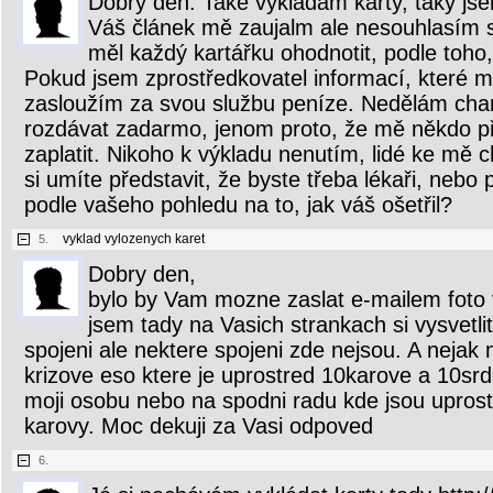
Dobrý den. Také vykládám karty, taky jse
Váš článek mě zaujalm ale nesouhlasím s
měl každý kartářku ohodnotit, podle toho, 
Pokud jsem zprostředkovatel informací, které mě
zasloužím za svou službu peníze. Nedělám char
rozdávat zadarmo, jenom proto, že mě někdo při
zaplatit. Nikoho k výkladu nenutím, lidé ke mě 
si umíte představit, že byste třeba lékaři, nebo 
podle vašeho pohledu na to, jak váš ošetřil?
vyklad vylozenych karet
5.
Dobry den,
bylo by Vam mozne zaslat e-mailem foto v
jsem tady na Vasich strankach si vysvetlit
spojeni ale nektere spojeni zde nejsou. A nejak
krizove eso ktere je uprostred 10karove a 10srd
moji osobu nebo na spodni radu kde jsou uprostr
karovy. Moc dekuji za Vasi odpoved
6.