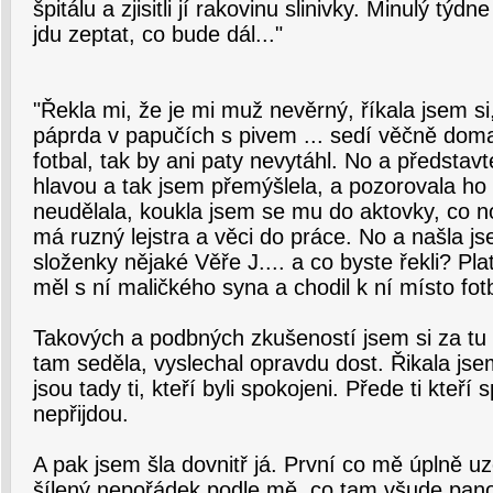
špitálu a zjisitli jí rakovinu slinivky. Minulý tý
jdu zeptat, co bude dál..."
"Řekla mi, že je mi muž nevěrný, říkala jsem si,
páprda v papučích s pivem ... sedí věčně dom
fotbal, tak by ani paty nevytáhl. No a představte
hlavou a tak jsem přemýšlela, a pozorovala ho 
neudělala, koukla jsem se mu do aktovky, co 
má ruzný lejstra a věci do práce. No a našla 
složenky nějaké Věře J.... a co byste řekli? Plat
měl s ní maličkého syna a chodil k ní místo fot
Takových a podbných zkušeností jsem si za tu 
tam seděla, vyslechal opravdu dost. Řikala jsem
jsou tady ti, kteří byli spokojeni. Přede ti kteří 
nepřijdou.
A pak jsem šla dovnitř já. První co mě úplně u
šílený nepořádek podle mě, co tam všude pano