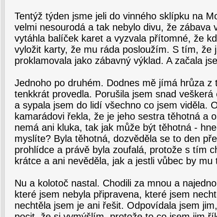
Tentýž týden jsme jeli do vinného sklípku na M
velmi nesourodá a tak nebylo divu, že zábava 
vytáhla balíček karet a vyzvala přítomné, že k
vyložit karty, že mu ráda posloužím. S tím, že
proklamovala jako zábavný výklad. A začala js
Jednoho po druhém. Dodnes mě jímá hrůza z 
tenkkrát provedla. Porušila jsem snad veškerá e
a sypala jsem do lidí všechno co jsem viděla. 
kamarádovi řekla, že je jeho sestra těhotná a 
nemá ani kluka, tak jak může být těhotná - hned
myslíte? Byla těhotná, dozvěděla se to den pře
prohlídce a právě byla zoufalá, protože s tím 
krátce a ani nevěděla, jak a jestli vůbec by mu 
Nu a kolotoč nastal. Chodili za mnou a najednou
které jsem nebyla připravena, které jsem nechtě
nechtěla jsem je ani řešit. Odpovídala jsem jim
pocit, že si vymýšlím, protože to co jsem jim ří