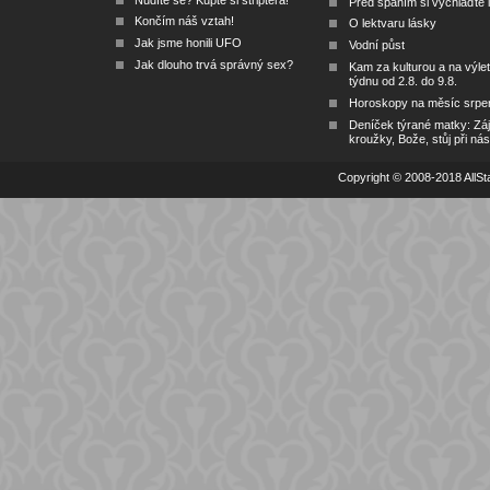
Před spaním si vychlaďte l
Končím náš vztah!
O lektvaru lásky
Jak jsme honili UFO
Vodní půst
Jak dlouho trvá správný sex?
Kam za kulturou a na výlet
týdnu od 2.8. do 9.8.
Horoskopy na měsíc srpe
Deníček týrané matky: Zá
kroužky, Bože, stůj při nás
Copyright © 2008-2018 AllSta