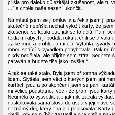
přišla pro daleko důležitější zkušenost, ale tu
..." a chtěla naše sezení ukončit.
Na místě jsem se ji omluvila a řekla jsem jí pra
skutečně nepřišla nechat vyložit karty, že jsem 
zkušenou se kouknout, jak se to dělá. Paní se 
řekla mi abych jí podala ruku a chíli se dívala 
až ke mně a prohlédla mi oči. Vytáhla kyvadýlk
mnou sedící s kyvadlem pohybovala. Pak mi řek
nikdy nedělala, ale přijďte sem zítra. Sednete 
paraván a budete tiše jako myška."
A tak se také stalo. Byla jsem přítomna výklad
lidem. Slyšela jsem věci o kterých jsem ani ne
kartách jsou a po skončení jsem se paní kartář
mi velice podstatnou věc - že pro ni jsou karty j
Neuměla to vysvětlit, ale jakmile začala výklad,
naskakovala sama slova do úst a v jeji hlavě 
neznámý děj, který ona jen popisovala. Karty p
chvíli, kdy se příběh zastavil a ona chtěla navá