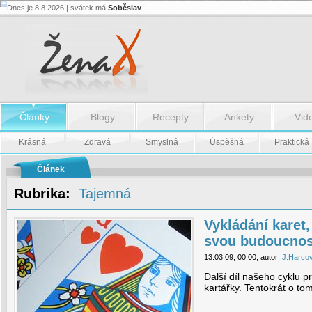
Dnes je 8.8.2026 | svátek má
Soběslav
Vykládání
karet,
aneb
chcete
znát
svou
budoucnost?
5.
díl
Články
Blogy
Recepty
Ankety
Vid
-
Vykládání
karet,
Krásná
Zdravá
Smyslná
Úspěšná
Praktická
aneb
chcete
Článek
znát
svou
budoucnost?
Rubrika:
Tajemná
5.
díl
Vykládání karet,
svou budoucnost
13.03.09, 00:00, autor:
J.Harco
Další díl našeho cyklu pr
kartářky. Tentokrát o tom,