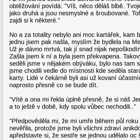
obtěžování povídá: "Víš, něco děláš blbě. Tvoj
jako druhá a jsou nesmyslné a šroubované. Tohl
zajdi si k některé."
No a za totality nebylo ani moc kartářek, kam by
jednu jsem pak našla, myslím že bydlela na Mer
Už je dávno mrtvá, tak jí snad nijak nepoškodí
Zašla jsem k ní a byla jsem překvapena. Takový 
seděli jsme v nějakém obýváku, bylo nas tam 
jsme chodili vedle do místnosti kde seděla star
karty. Lidé v čekárně byli asi už kovaní účastníc
naprosto přesně co se bude dít.
"Vítě a ona mi řekla úplně přesně, že si náš 
a to ještě v době, kdy spolu vůbec nechodili.."
"Předpověděla mi, že mi umře během půl roku n
nevěřila, protože jsme byli všichni zdraví ani
apředstavte si, že sestře se jednou udělalo oc š