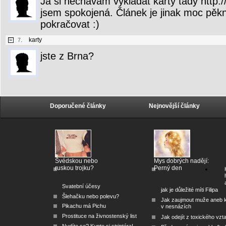
Já si nechávám vykládat karty tady http:
jsem spokojená. Článek je jinak moc pěk
pokračovat :)
karty
7.
jste z Brna?
Doporučené články
Nejnovější články
Švédskou nebo
Mys dobrých nadějí:
ruskou trojku?
Perný den
Svatební účesy
jak je důležité míti Filipa
Šlehačku nebo polevu?
Jak zaujmout muže aneb 
Pikachu má Pichu
v nesnázích
Prostituce na živnostenský list
Jak odejít z toxického vzt
Nudíte se? Kupte si striptéra!