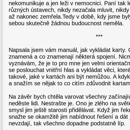
nekomunikuje a jen leži v nemocnici. Paní tak le
různých ústavech, nikdy nezačala mluvit, nikdy
až nakonec zemřela.Tedy v době, kdy jsme byly
sebou skutečně žádnou budoucnost neměla.
***
Napsala jsem vám manuál, jak vykládat karty. 
znamená a co znamenají některá spojení. Nic
vyznávám, že je to pro mne jen velmi orientačn
se poslouchat vnitřní hlas a vykládat věci, kter
takové, jaké v kartách ani být nemůžou. A kdy
a snažím se nějak to co citím zdůvodnit kartam
Na závěr bych chtěla varovat všechny začínajíc
neděste lidi. Nestrašte je. Ono je zlého na svě
smysl jim ještě starosti přidělávat. Když jim ře
snažte se okamžitě jim nabídnout řešení a dát 
nevzdají, tak všechno dopadne podstatně líp.