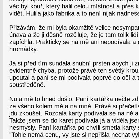
věc byl kouř, který halil celou místnost a přes 
vidět. Hulila jako fabrika a to není nijak nadnes
Přizávám, že mi byla okamžitě velice nesympati
únava a že ji děsně rozčiluje, že je tam tolik lid
zapíchla. Prakticky se na mě ani nepodívala a 
hromádky.
Já si před tím sundala snubní prsten abych ji zm
evidentně chyba, protože právě ten světlý krou
upoutal a paní se mi podívala poprvé do očí a t
soustředěně.
Nu a mě to hned došlo. Paní kartářka nečte zdal
ze všeho kolem mě a na mně. Právě si přečetla,
jdu zkoušet. Rozdala karty podívala se na ně a
Takže jsem se do karet podívala já a viděla jse
nesmysly. Paní kartářka po chvíli smetla karty 
"Tohle nemá cenu, vy jste si nepřišla nechat vylo