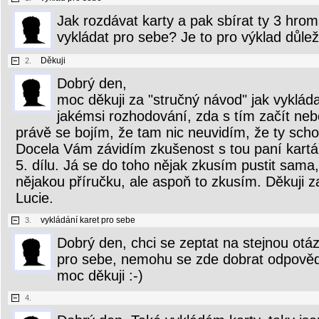
Jak rozdávat karty a pak sbírat ty 3 hr
vykládat pro sebe? Je to pro výklad důlež
Děkuji
2.
Dobrý den,
moc děkuji za "stručný návod" jak vyklád
jakémsi rozhodování, zda s tím začít neb
právě se bojím, že tam nic neuvidím, že ty sch
Docela Vám závidím zkušenost s tou paní kartář
5. dílu. Já se do toho nějak zkusím pustit sama
nějakou příručku, ale aspoň to zkusím. Děkuji z
Lucie.
vykládání karet pro sebe
3.
Dobrý den, chci se zeptat na stejnou otáz
pro sebe, nemohu se zde dobrat odpověd
moc děkuji :-)
4.