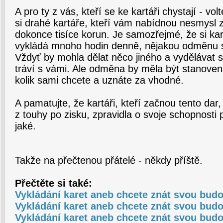
A pro ty z vás, kteří se ke kartáři chystají - vol
si drahé kartáře, kteří vám nabídnou nesmysl 
dokonce tisíce korun. Je samozřejmé, že si kar
vykládá mnoho hodin denně, nějakou odměnu s
Vždyť by mohla dělat něco jiného a vydělávat si
tráví s vámi. Ale odměna by měla být stanovena 
kolik sami chcete a uznáte za vhodné.
A pamatujte, že kartáři, kteří začnou tento dar,
z touhy po zisku, zpravidla o svoje schopnosti př
jaké.
Takže na přečtenou přátelé - někdy příště.
Přečtěte si také:
Vykládání karet aneb chcete znát svou bud
Vykládání karet aneb chcete znát svou budo
Vykládání karet aneb chcete znát svou budo