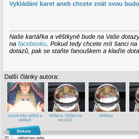
Vykládání karet aneb chcete znát svou budo
Naše kartářka a věštkyně bude na Vaše dotazy
na
facebooku
. Pokud tedy chcete mít šanci n
dotazů, pak se staňte fanouškem a klaďte dota
Další články autora:
Laciné triky věštců a
Věštírna: Věštba na
Věštírna
věštkyň
rok 2011
Diskuze
výklad pro sebe
1.