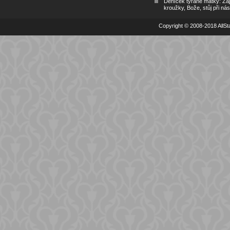
Deníček týrané matky: Zá
kroužky, Bože, stůj při nás
Copyright © 2008-2018 AllSta