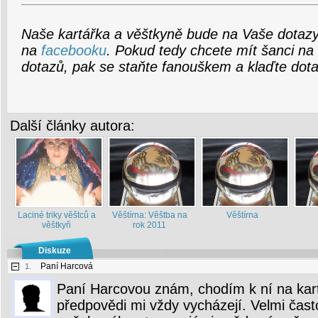
Naše kartářka a věštkyně bude na Vaše dotazy
na
facebooku
. Pokud tedy chcete mít šanci n
dotazů, pak se staňte fanouškem a klaďte dota
Další články autora:
Laciné triky věštců a
Věštírna: Věštba na
Věštírna
věštkyň
rok 2011
Diskuze
Paní Harcová
1.
Paní Harcovou znám, chodím k ní na karty
předpovědi mi vždy vycházejí. Velmi čast