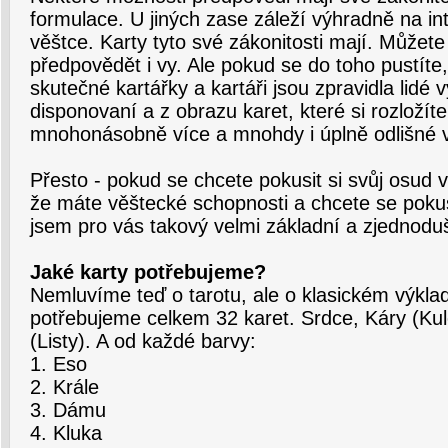
formulace. U jiných zase záleží výhradně na in
věštce. Karty tyto své zákonitosti mají. Můžete
předpovědět i vy. Ale pokud se do toho pustíte
skutečné kartářky a kartáři jsou zpravidla lidé
disponovaní a z obrazu karet, které si rozložíte
mnohonásobně více a mnohdy i úplně odlišné v
Přesto - pokud se chcete pokusit si svůj osud v
že máte věštecké schopnosti a chcete se pokusi
jsem pro vás takový velmi základní a zjednod
Jaké karty potřebujeme?
Nemluvíme teď o tarotu, ale o klasickém výkla
potřebujeme celkem 32 karet. Srdce, Káry (Kule
(Listy). A od každé barvy:
1. Eso
2. Krále
3. Dámu
4. Kluka