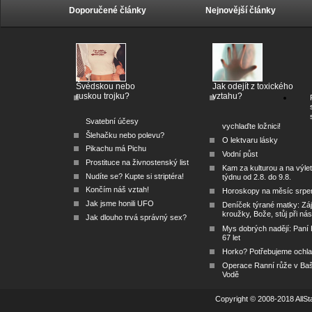
Doporučené články
Nejnovější články
Švédskou nebo
Jak odejít z toxického
ruskou trojku?
vztahu?
Svatební účesy
vychlaďte ložnici!
Šlehačku nebo polevu?
O lektvaru lásky
Pikachu má Pichu
Vodní půst
Prostituce na živnostenský list
Kam za kulturou a na výlet
Nudíte se? Kupte si striptéra!
týdnu od 2.8. do 9.8.
Končím náš vztah!
Horoskopy na měsíc srpe
Jak jsme honili UFO
Deníček týrané matky: Zá
kroužky, Bože, stůj při nás
Jak dlouho trvá správný sex?
Mys dobrých nadějí: Paní
67 let
Horko? Potřebujeme ochlad
Operace Ranní růže v Ba
Vodě
Copyright © 2008-2018 AllSta