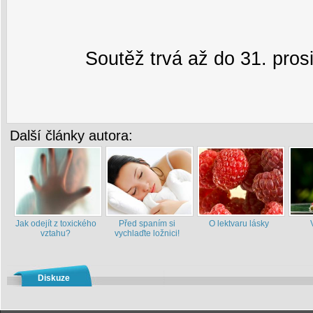
Soutěž trvá až do 31. pros
Další články autora:
Jak odejít z toxického
Před spaním si
O lektvaru lásky
vztahu?
vychlaďte ložnici!
Diskuze