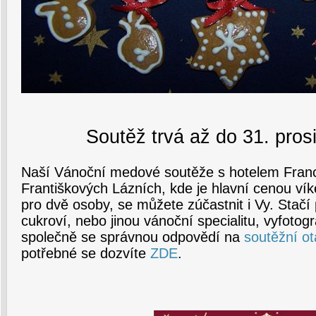
Soutěž trvá až do 31. pros
Naší Vánoční medové soutěže s hotelem Franc
Františkových Lázních, kde je hlavní cenou ví
pro dvě osoby, se můžete zúčastnit i Vy. Stačí 
cukroví, nebo jinou vánoční specialitu, vyfotog
společně se správnou odpovědí na
soutěžní o
potřebné se dozvíte
ZDE
.