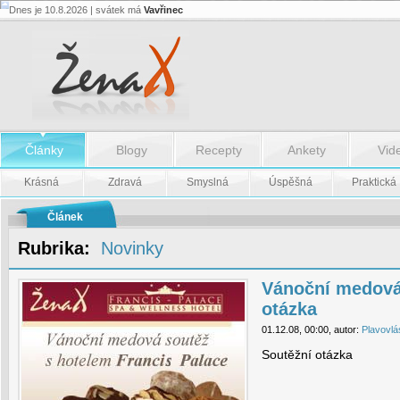
Dnes je 10.8.2026 | svátek má
Vavřinec
Vánoční
medová
soutěž
-
Soutěžní
otázka
-
Vánoční
medová
Články
Blogy
Recepty
Ankety
Vid
soutěž
-
Soutěžní
Krásná
Zdravá
Smyslná
Úspěšná
Praktická
otázka
Článek
Rubrika:
Novinky
Vánoční medová 
otázka
01.12.08, 00:00, autor:
Plavovlá
Soutěžní otázka