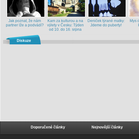
Jak poznat, že nám
Kam za kulturou a na
Deniček týrané matky:
Mys d
partner lže a podvádí?
výlety v Česku: Týden
Jdeme do puberty!
od 10. do 16. srpna
Diskuze
Doporučené články
Nejnovější články