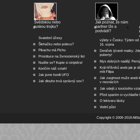
Švédskou nebo
Jak poznat, že nám
ruskou trojku?
partner lže a
podvádí?
Svatební účesy
výlety v Česku: Týden od 
Šlehačku nebo polevu?
16. srpna
Pikachu má Pichu
Deniček týrané matky: Jd
puberty!
Prostituce na živnostenský list
Mys dobrých nadějí: Pern
Nudíte se? Kupte si striptéra!
Král hříšníků aneb jak je dů
Končím náš vztah!
míti Filipa
Jak jsme honili UFO
Jak zaujmout muže aneb 
Jak dlouho trvá správný sex?
v nesnázích
Jak odejít z toxického vzt
Před spaním si vychlaďte l
O lektvaru lásky
Vodní půst
Copyright © 2008-2018 AllSta