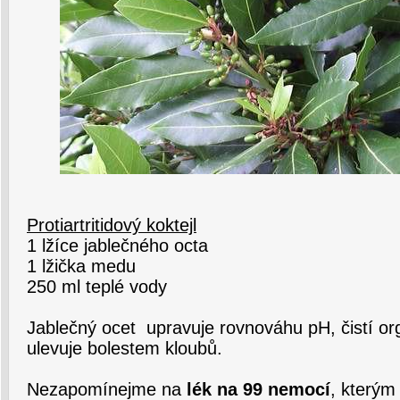
Protiartritidový koktejl
1 lžíce jablečného octa
1 lžička medu
250 ml teplé vody
Jablečný ocet upravuje rovnováhu pH, čistí or
ulevuje bolestem kloubů.
Nezapomínejme na
lék na 99 nemocí
, kterým