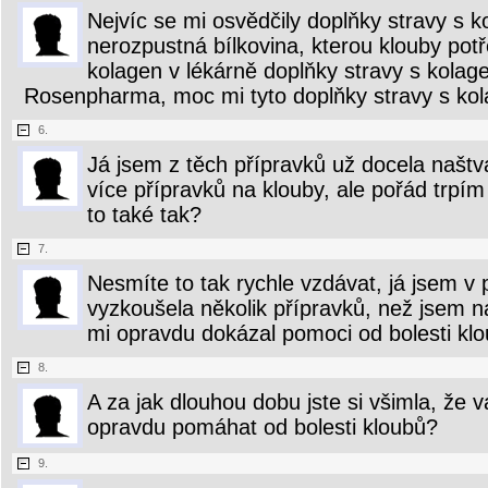
Nejvíc se mi osvědčily doplňky stravy s 
nerozpustná bílkovina, kterou klouby potř
kolagen v lékárně doplňky stravy s kola
Rosenpharma, moc mi tyto doplňky stravy s k
6.
Já jsem z těch přípravků už docela naštv
více přípravků na klouby, ale pořád trpím
to také tak?
7.
Nesmíte to tak rychle vzdávat, já jsem v 
vyzkoušela několik přípravků, než jsem na
mi opravdu dokázal pomoci od bolesti klo
8.
A za jak dlouhou dobu jste si všimla, že 
opravdu pomáhat od bolesti kloubů?
9.