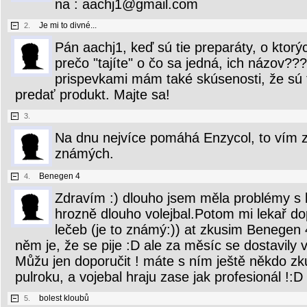
na : aachj1@gmail.com
Je mi to divné...
2.
Pán aachj1, keď sú tie preparáty, o ktorý
prečo "tajíte" o čo sa jedná, ich názov??
prispevkami mám také skúsenosti, že sú to
predať produkt. Majte sa!
3.
Na dnu nejvíce pomáhá Enzycol, to vím z 
známých.
Benegen 4
4.
Zdravím :) dlouho jsem měla problémy s 
hrozně dlouho volejbal.Potom mi lekař do
lečeb (je to známý:)) at zkusim Benegen 4
něm je, že se pije :D ale za měsíc se dostavily vý
Můžu jen doporučit ! máte s ním ještě někdo zku
pulroku, a vojebal hraju zase jak profesionál !:D
bolest kloubů
5.