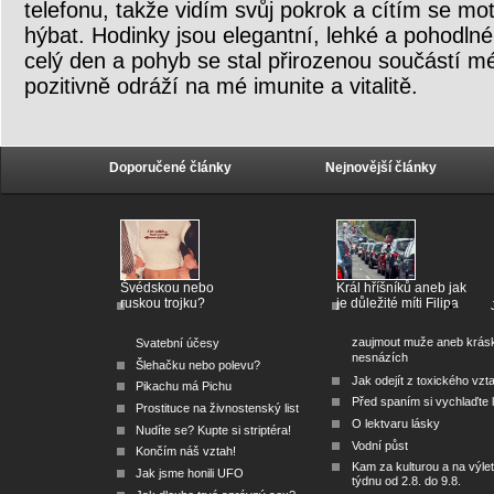
telefonu, takže vidím svůj pokrok a cítím se m
hýbat. Hodinky jsou elegantní, lehké a pohodlné
celý den a pohyb se stal přirozenou součástí mé
pozitivně odráží na mé imunite a vitalitě.
Doporučené články
Nejnovější články
Švédskou nebo
Král hříšníků aneb jak
ruskou trojku?
je důležité míti Filipa
zaujmout muže aneb krás
Svatební účesy
nesnázích
Šlehačku nebo polevu?
Jak odejít z toxického vzt
Pikachu má Pichu
Před spaním si vychlaďte l
Prostituce na živnostenský list
O lektvaru lásky
Nudíte se? Kupte si striptéra!
Vodní půst
Končím náš vztah!
Kam za kulturou a na výlet
Jak jsme honili UFO
týdnu od 2.8. do 9.8.