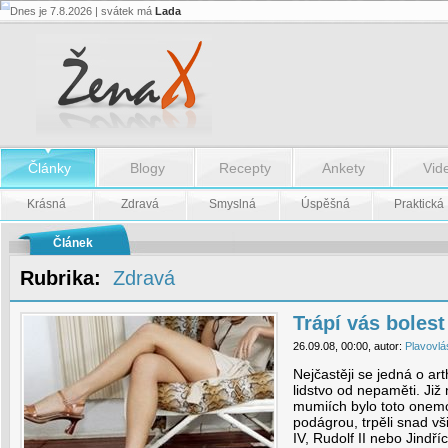
Dnes je 7.8.2026 | svátek má
Lada
Trápí
vás
bolest
kloubů?
-
Trápí
vás
bolest
kloubů?
Články
Blogy
Recepty
Ankety
Vid
Krásná
Zdravá
Smyslná
Úspěšná
Praktická
Článek
Rubrika:
Zdravá
Trápí vás boles
26.09.08, 00:00, autor:
Plavovlá
Nejčastěji se jedná o art
lidstvo od nepaměti. Již
mumiích bylo toto onemoc
podágrou, trpěli snad vš
IV, Rudolf II nebo Jindříc