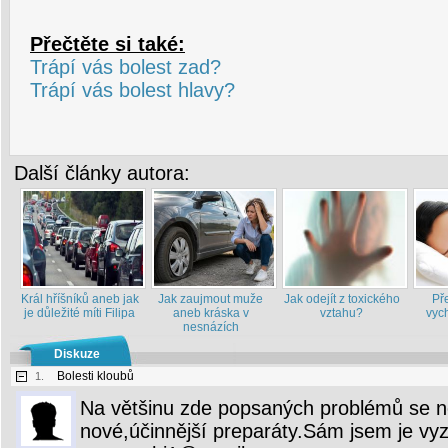
Přečtěte si také:
Trápí vás bolest zad?
Trápí vás bolest hlavy?
Další články autora:
Král hříšníků aneb jak
Jak zaujmout muže
Jak odejít z toxického
Př
je důležité míti Filipa
aneb kráska v
vztahu?
vych
nesnázích
Diskuze
Bolesti kloubů
1.
Na většinu zde popsaných problémů se n
nové,účinnější preparáty.Sám jsem je vy