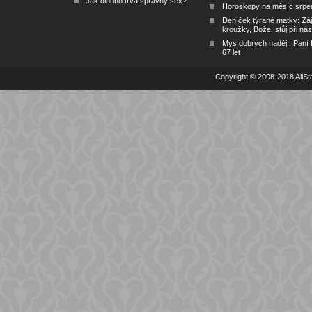
Jak dlouho trvá správný sex?
Horoskopy na měsíc srpe
Deníček týrané matky: Zá
kroužky, Bože, stůj při nás
Mys dobrých nadějí: Paní
67 let
Copyright © 2008-2018 AllSta