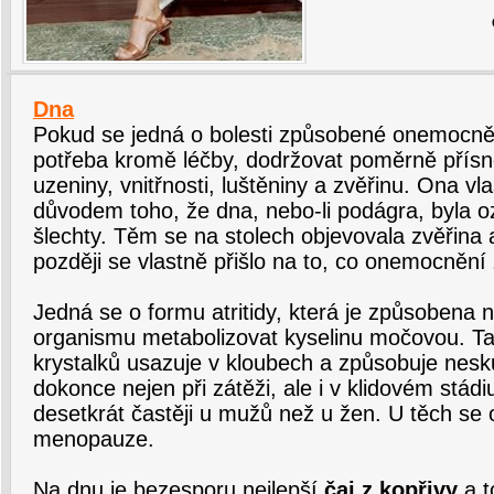
Dna
Pokud se jedná o bolesti způsobené onemoc
potřeba kromě léčby, dodržovat poměrně přísno
uzeniny, vnitřnosti, luštěniny a zvěřinu. Ona vl
důvodem toho, že dna, nebo-li podágra, byla
šlechty. Těm se na stolech objevovala zvěřina a
později se vlastně přišlo na to, co onemocnění
Jedná se o formu atritidy, která je způsobena 
organismu metabolizovat kyselinu močovou. T
krystalků usazuje v kloubech a způsobuje nesku
dokonce nejen při zátěži, ale i v klidovém stád
desetkrát častěji u mužů než u žen. U těch se o
menopauze.
Na dnu je bezesporu nejlepší
čaj z kopřivy
a t