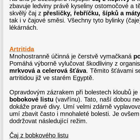
zbavuje ledviny právě kyseliny ostomočové a tělo
skvělý čaj z
přesličky, řebříčku, šípků a mát
tak i v čajové směsi. Všechny tyto bylinky (čaje
lékárnách.
Artritida
Mnohostranně účinná je čerstvě vymačkaná
p
Pomáhá výborně vylučovat škodliviny z organism
mrkvová a celerová šťáva
. Těmito šťávami se
artritidou již ve starém Egyptě.
Opravdovým zázrakem při bolestech kloubů j
bobokové listu
(vavřínu). Tato, naší dobou n
dokáže pravé divy. Umí velmi zdárně vyplavova
umí zbavit často i mnohaleté bolesti. Je ovšem
dodržovat následující režim.
Čaj z bobkového listu