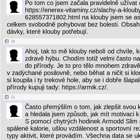
Po tom co jsem začala pravidelně užívat 
https://enerex-vitaminy.cz/slachy-a-klouby
628557371802.html na klouby jsem se as
celkem svobodně pohybovat bez bolesti. Obsahu
dávky, které klouby potřebují.
10.
Ahoj, tak to mě klouby nebolí od chvíle, 
zdravě hýbu. Chodím totiž velmi často na
do přírody. Je to pro tělo mnohem zdravě
v zadýchané posilovně, nebo běhat a ničit si klo
si koupila i ty trekové hole, aby se i dobře šlap
přírody kupuji tady: https://armik.cz/.
11.
Často přemýšlím o tom, jak zlepšit svou k
a hledala jsem způsob, jak mít motivaci 
S pomocí chytrých hodinek Armodd Slim 
spálené kalorie, ušlou vzdálenost a sportovní r
typy aktivit, které provádím. Všechna data se uk