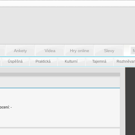
Ankety
Videa
Hry online
Slevy
Úspěšná
Praktická
Kulturní
Tajemná
Rozhněva
cení: -