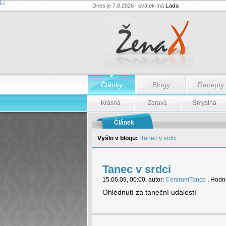
Dnes je 7.8.2026 | svátek má
Lada
Tanec
v
srdci
-
Tanec
v
srdci
Články
Blogy
Recepty
Krásná
Zdravá
Smyslná
Článek
Vyšlo v blogu:
Tanec v srdci
Tanec v srdci
15.06.09, 00:00, autor:
CentrumTance
, Hodno
Ohlédnutí za taneční událostí