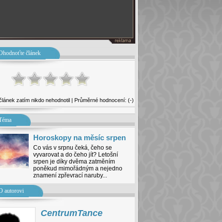
Ohodnoťte článek
článek zatím nikdo nehodnotil | Průměrné hodnocení: (-)
Téma
Horoskopy na měsíc srpen
Co vás v srpnu čeká, čeho se
vyvarovat a do čeho jít? Letošní
srpen je díky dvěma zatměním
poněkud mimořádným a nejedno
znamení zpřevrací naruby...
O autorovi
CentrumTance