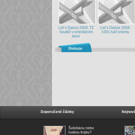
Let´s Dance 2009: TZ
Let´s Dance 2009:
Soutěž v orientálním
1001 tvář orientu
tanci
Diskuze
Doporučené články
Nejnově
Švédskou nebo
ruskou trojku?