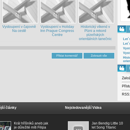
Vystoupení v čajovně
Vystoupení v Holiday
Historický víkend v
Na cestě
Inn Prague Congress
Plzni a rekord
Centre
plzeňských
orientálních tanečnic
Let´
Let´
Vyst
Vyst
Hist
orie
Zalo
Příst
RSS:
jší články
Nejsledovanější Videa
Král hříšníků aneb jak
Jan Bendig Little 10
je důležité míti Filipa
let Song Titanic