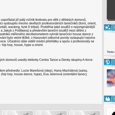
9 uspořádal již pátý ročník festivalu pro děti z dětských domovů.
i vystoupilo mnoho skvělých profesionálních tanečníků (forró, orient,
dáš, wacking, funk či tribal). Proběhla také soutěž o nejoriginálnější
u a Jakub z Potštejna) a především taneční soutěž mezi dětmi z
častníků měřeného decibelometrem vyhráli tanečníci house dance z
ní bylo velmi těžké, v hlasování odborné poroty vystupující nejvíce
ce. Účastníci dále viděli módní přehlídku a spolu s profesionály se
– hip hop, house, hype a orient.
Tento 
ských domovů usedly lektorky Centra Tance a členky skupiny A-force:
tem předvedly: Lucie Marešová (step), Hana Machátová (salsa,
(hip hop, house dance, hype), Eva Jelenová (orientální tanec).