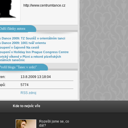
http://www.centrumtance.cz
Další články autora
s Dance 2009: TZ Soutěž v orientálním tanci
s Dance 2009: 1001 tvář orientu
oupení v čajovně Na cestě
oupení v Holiday Inn Prague Congress Centre
orický víkend v Plzni a rekord plzeňských
ntálních tanečnic
Profil blogu "Tanec v srdci"
žen:
13.8.2009 13:18:04
upů:
5774
RSS zdroj
Kde to nejvíc vře
Rozešli jsme se, co
dál?