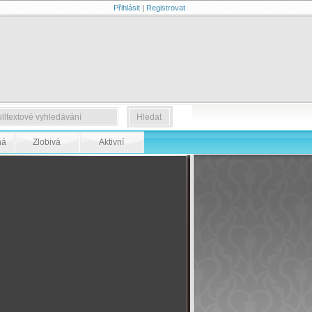
Přihlásit
|
Registrovat
ná
Zlobivá
Aktivní