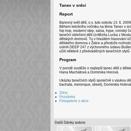
Tanec v srdci
Report
Barevný svět dětí, o.s. tuto sobotu 13. 6. 200
Během letošního ročníku na téma Tanec v srdc
hip hop, moderní step, salsa, hype, romský čar
taneční oblečení dětí (zvítězila Lucka z Most
dětských domovů. Tu v hlasitém hlasování ú
dětského domova z Žatce a přestože rozhodová
oslnili DEEP 247 z výchovného ústavu Buškovi
učili některé z předváděných tanečních stylů 
Program
V porotě soutěže o nejlepší tanec dětí z dět
Hana Machátová a Dominika Horová.
Ukázky tanečních stylů společně s výukou dě
bachata, merenque, street), Dominika Hotová 
Zdroj
Pozvánka
Fotogalerie z akce
Další články autora: