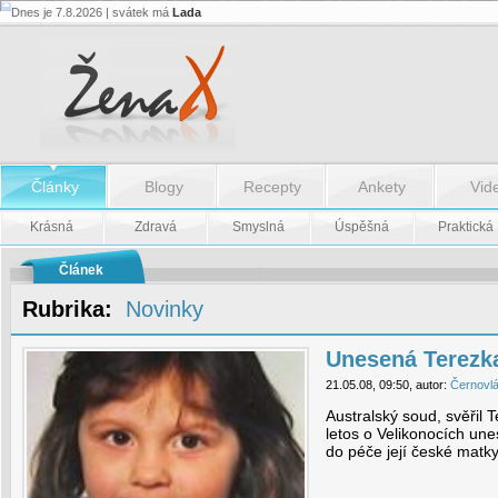
Dnes je 7.8.2026 | svátek má
Lada
Unesená
Terezka
opět
v
péči
matky
-
Unesená
Terezka
Články
Blogy
Recepty
Ankety
Vid
opět
v
péči
Krásná
Zdravá
Smyslná
Úspěšná
Praktická
matky
Článek
Rubrika:
Novinky
Unesená Terezka
21.05.08, 09:50, autor:
Černovl
Australský soud, svěřil 
letos o Velikonocích unes
do péče její české matky