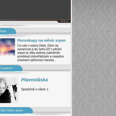
Téma
Horoskopy na měsíc srpen
Co vás v srpnu čeká, čeho se
vyvarovat a do čeho jít? Letošní
srpen je díky dvěma zatměním
poněkud mimořádným a nejedno
znamení zpřevrací naruby...
O autorovi
Plavovláska
Společně o všem :)
Další články autora