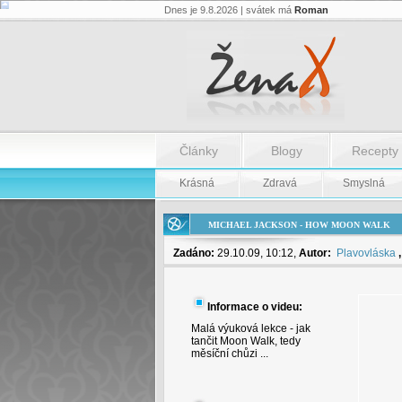
Dnes je 9.8.2026 | svátek má
Roman
Michael
Jackson
-
How
Moon
Walk
-
Michael
Jackson
Články
Blogy
Recepty
-
How
Moon
Krásná
Zdravá
Smyslná
Walk
MICHAEL JACKSON - HOW MOON WALK
Zadáno:
29.10.09, 10:12,
Autor:
Plavovláska
Informace o videu:
Malá výuková lekce - jak
tančit Moon Walk, tedy
měsíční chůzi ...