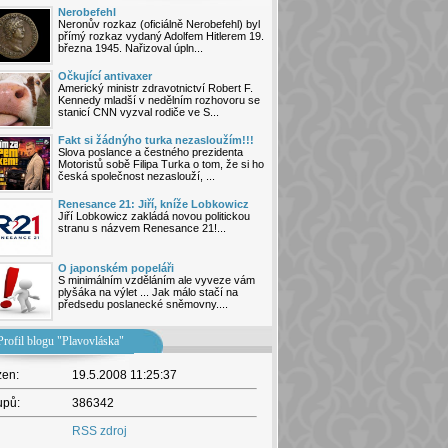
Nerobefehl
Neronův rozkaz (oficiálně Nerobefehl) byl
přímý rozkaz vydaný Adolfem Hitlerem 19.
března 1945. Nařizoval úpln...
Očkující antivaxer
Americký ministr zdravotnictví Robert F.
Kennedy mladší v nedělním rozhovoru se
stanicí CNN vyzval rodiče ve S...
Fakt si žádnýho turka nezasloužím!!!
Slova poslance a čestného prezidenta
Motoristů sobě Filipa Turka o tom, že si ho
česká společnost nezaslouží, ...
Renesance 21: Jiří, kníže Lobkowicz
Jiří Lobkowicz zakládá novou politickou
stranu s názvem Renesance 21!...
O japonském popeláři
S minimálním vzděláním ale vyveze vám
plyšáka na výlet ... Jak málo stačí na
předsedu poslanecké sněmovny....
Profil blogu "Plavovláska"
žen:
19.5.2008 11:25:37
upů:
386342
RSS zdroj