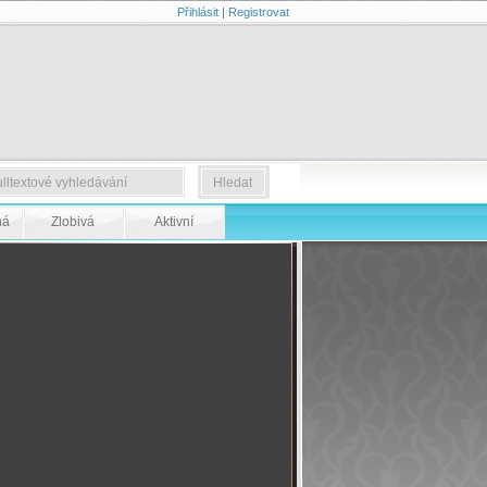
Přihlásit
|
Registrovat
ná
Zlobivá
Aktivní