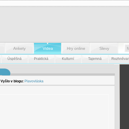
Ankety
Videa
Hry online
Slevy
Úspěšná
Praktická
Kulturní
Tajemná
Rozhněva
, Vyšlo v blogu:
Plavovláska