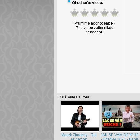
Ohodnoťte video:
Prumirné hodnocení:
(-)
Toto video zatím nikdo
nehodnotil
Další videa autora:
Marek Ztraceny - Tak
JAK SE VÁM DEJCHÁ
se nezlob
- HYMNA 2021 - Babiš