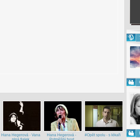
Hana Hegerová - Vana
Hana Hegerová -
#Opět spolu - s lékaři
plná fialek
Potměšilý host