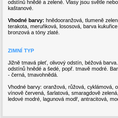
odstínů hnědé a zelené. Vlasy jsou světle neb
kaštanové.
Vhodné barvy:
hnědooranžová, tlumeně zelené
terakota, meruňková, lososová, barva kukuřic
bronzová a tóny zlaté.
ZIMNÍ TYP
Jižně tmavá pleť, olivový odstín, béžová barva
odstínů hnědé a šedé, popř. tmavě modré. Bar
- černá, tmavohnědá.
Vhodné barvy: oranžová, růžová, cyklámová, od
vínově červená, šarlatová, smaragdově zelená,
ledové modré, lagunová modř, antracitová, mo