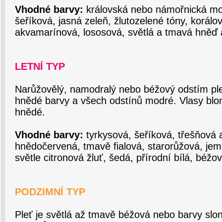
Vhodné barvy:
královská nebo námořnická mod
šeříková, jasná zeleň, žlutozelené tóny, korálo
akvamarínová, lososová, světlá a tmavá hněď 
LETNÍ TYP
Narůžovělý, namodralý nebo béžový odstím plet
hnědé barvy a všech odstínů modré. Vlasy blon
hnědé.
Vhodné barvy:
tyrkysová, šeříková, třešňová 
hnědočervená, tmavě fialová, starorůžová, je
světle citronová žluť, šedá, přírodní bílá, béžo
PODZIMNÍ TYP
Pleť je světlá až tmavě béžová nebo barvy slon