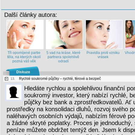
Další články autora:
Tři opomíjené partie
5 vad na kráse, které
Pravidla proti vzniku
Vhodn
těla, na kterých okolí
partnera spolehlivě
vrásek
pozná váš věk
odradí
Diskuze
Rychlé soukromé půjčky – rychlé, férové ​​a bezpeč
13.
Hledáte rychlou a spolehlivou finanční p
soukromý investor, který nabízí rychlé, 
půjčky bez bank a zprostředkovatelů. Ať u
prostředky na konsolidaci dluhů, rozvoj svého p
naléhavých osobních výdajů, nabízím férové ​​p
a žádné skryté poplatky. Proces je jednoduchý, 
peníze můžete obdržet tentýž den. Jsem k dispo