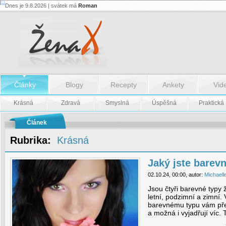
Dnes je 9.8.2026 | svátek má
Roman
Jaký
jste
barevný
typ?
-
Jaký
jste
barevný
typ?
Články
Blogy
Recepty
Ankety
Vid
Krásná
Zdravá
Smyslná
Úspěšná
Praktická
Článek
Rubrika:
Krásná
Jaký jste barev
02.10.24, 00:00, autor:
Michaell
Jsou čtyři barevné typy ž
letní, podzimní a zimní.
barevnému typu vám pře
a možná i vyjadřují víc. T