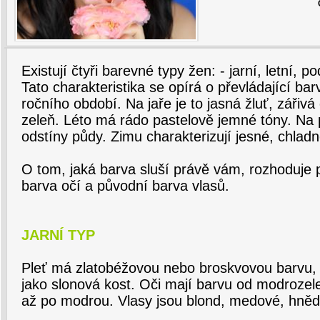
Existují čtyři barevné typy žen: - jarní, letní, p
Tato charakteristika se opírá o převládající ba
ročního období. Na jaře je to jasná žluť, zářiv
zeleň. Léto má rádo pastelově jemné tóny. Na 
odstíny půdy. Zimu charakterizují jesné, chladn
O tom, jaká barva sluší právě vám, rozhoduje 
barva očí a původní barva vlasů.
JARNÍ TYP
Pleť má zlatobéžovou nebo broskvovou barvu, b
jako slonová kost. Oči mají barvu od modrozel
až po modrou. Vlasy jsou blond, medové, hněd