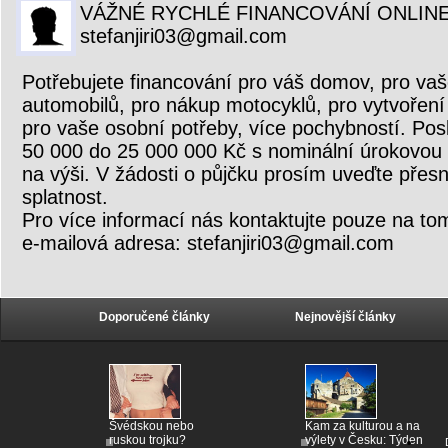
VÁŽNÉ RYCHLÉ FINANCOVÁNÍ ONLINE
stefanjiri03@gmail.com
Potřebujete financování pro váš domov, pro vaš
automobilů, pro nákup motocyklů, pro vytvoření 
pro vaše osobní potřeby, více pochybností. Pos
50 000 do 25 000 000 Kč s nominální úrokovou
na výši. V žádosti o půjčku prosím uveďte přesn
splatnost.
Pro více informací nás kontaktujte pouze na to
e-mailová adresa: stefanjiri03@gmail.com
Doporučené články
Nejnovější články
Švédskou nebo
Kam za kulturou a na
ruskou trojku?
výlety v Česku: Týden