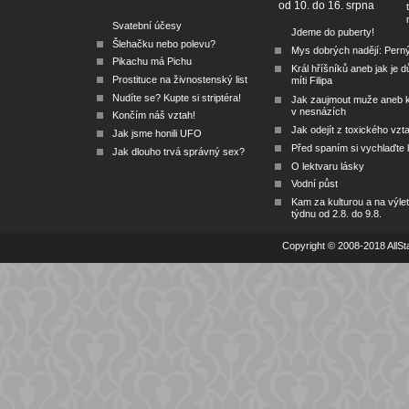
od 10. do 16. srpna
Svatební účesy
Jdeme do puberty!
Šlehačku nebo polevu?
Mys dobrých nadějí: Pern
Pikachu má Pichu
Král hříšníků aneb jak je dů
Prostituce na živnostenský list
míti Filipa
Nudíte se? Kupte si striptéra!
Jak zaujmout muže aneb 
v nesnázích
Končím náš vztah!
Jak odejít z toxického vzt
Jak jsme honili UFO
Před spaním si vychlaďte l
Jak dlouho trvá správný sex?
O lektvaru lásky
Vodní půst
Kam za kulturou a na výlet
týdnu od 2.8. do 9.8.
Copyright © 2008-2018 AllSta