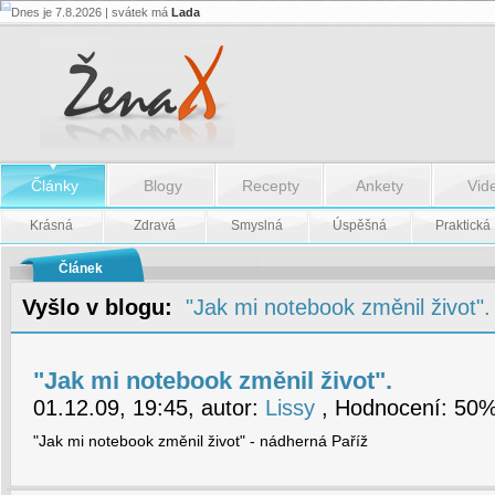
Dnes je 7.8.2026 | svátek má
Lada
"Jak
mi
notebook
změnil
život".
-
"Jak
mi
notebook
změnil
Články
Blogy
Recepty
Ankety
Vid
život".
Krásná
Zdravá
Smyslná
Úspěšná
Praktická
Článek
Vyšlo v blogu:
"Jak mi notebook změnil život".
"Jak mi notebook změnil život".
01.12.09, 19:45, autor:
Lissy
, Hodnocení: 50% 
"Jak mi notebook změnil život" - nádherná Paříž