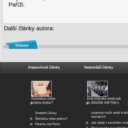
Paříži.
Další články autora:
Diskuze
Doporučené články
Nejnovější články
Švédskou nebo
Král hříšníků aneb jak
ruskou trojku?
je důležité míti Filipa
zaujmout muže aneb krás
Svatební účesy
nesnázích
Šlehačku nebo polevu?
Jak odejít z toxického vzt
Pikachu má Pichu