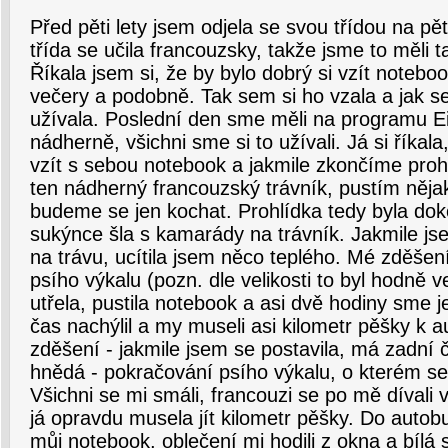
Před pěti lety jsem odjela se svou třídou na pě
třída se učila francouzsky, takže jsme to měli 
Říkala jsem si, že by bylo dobrý si vzít notebo
večery a podobně. Tak sem si ho vzala a jak se
užívala. Poslední den sme měli na programu Ei
nádherně, všichni sme si to užívali. Já si říkala
vzít s sebou notebook a jakmile zkončíme proh
ten nádherný francouzský trávník, pustím něj
budeme se jen kochat. Prohlídka tedy byla dok
sukýnce šla s kamarády na trávník. Jakmile jse
na trávu, ucítila jsem něco teplého. Mé zděšení
psího výkalu (pozn. dle velikosti to byl hodně 
utřela, pustila notebook a asi dvě hodiny sme 
čas nachýlil a my museli asi kilometr pěšky k
zděšení - jakmile jsem se postavila, má zadní č
hnědá - pokračování psího výkalu, o kterém s
Všichni se mi smáli, francouzi se po mě díval
já opravdu musela jít kilometr pěšky. Do auto
můj notebook, oblečení mi hodili z okna a bílá