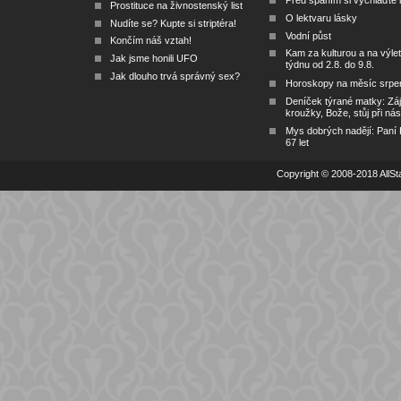
Před spaním si vychlaďte l
Prostituce na živnostenský list
O lektvaru lásky
Nudíte se? Kupte si striptéra!
Vodní půst
Končím náš vztah!
Kam za kulturou a na výlet
Jak jsme honili UFO
týdnu od 2.8. do 9.8.
Jak dlouho trvá správný sex?
Horoskopy na měsíc srpe
Deníček týrané matky: Zá
kroužky, Bože, stůj při nás
Mys dobrých nadějí: Paní
67 let
Copyright © 2008-2018 AllSta