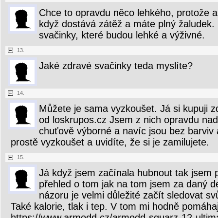
Chce to opravdu něco lehkého, protože an
když dostává zátěž a máte plný žaludek. 
svačinky, které budou lehké a výživné.
13.
Jaké zdravé svačinky teda myslíte?
14.
Můžete je sama vyzkoušet. Já si kupuji z
od loskrupos.cz Jsem z nich opravdu nad
chuťově výborné a navíc jsou bez barviv
prostě vyzkoušet a uvidíte, že si je zamilujete.
15.
Já když jsem začínala hubnout tak jsem
přehled o tom jak na tom jsem za daný d
názoru je velmi důležité začít sledovat sv
Také kalorie, tlak i tep. V tom mi hodně pomáha
https://www.armodd.cz/armodd-squarz-12-ultima