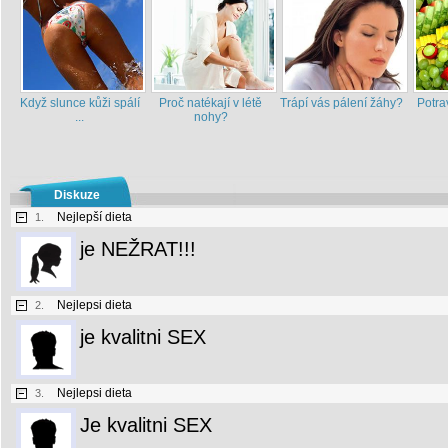
Když slunce kůži spálí
Proč natékají v létě
Trápí vás pálení žáhy?
Potra
...
nohy?
Diskuze
Nejlepší dieta
1.
je NEŽRAT!!!
Nejlepsi dieta
2.
je kvalitni SEX
Nejlepsi dieta
3.
Je kvalitni SEX