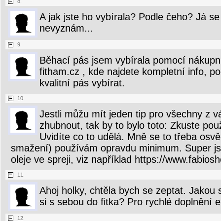
8.
A jak jste ho vybírala? Podle čeho? Já s
nevyznám...
9.
Běhací pás jsem vybírala pomocí nákupn
fitham.cz , kde najdete kompletní info, p
kvalitní pás vybírat.
10.
Jestli můžu mít jeden tip pro všechny z vá
zhubnout, tak by to bylo toto: Zkuste pou
Uvidíte co to udělá. Mně se to třeba osvěd
smažení) používám opravdu minimum. Super jso
oleje ve spreji, viz například https://www.fabiosh
11.
Ahoj holky, chtěla bych se zeptat. Jakou s
si s sebou do fitka? Pro rychlé doplnění 
12.