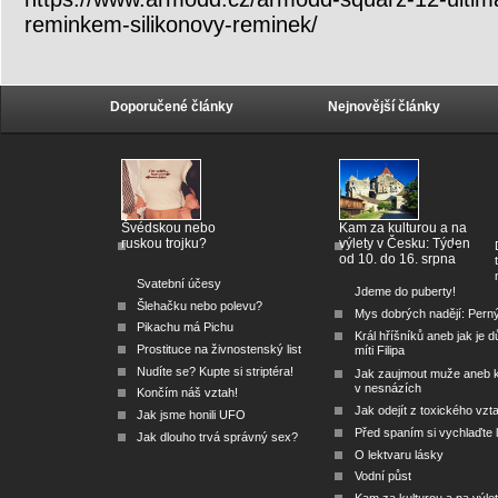
reminkem-silikonovy-reminek/
Doporučené články
Nejnovější články
Švédskou nebo
Kam za kulturou a na
ruskou trojku?
výlety v Česku: Týden
od 10. do 16. srpna
Svatební účesy
Jdeme do puberty!
Šlehačku nebo polevu?
Mys dobrých nadějí: Pern
Pikachu má Pichu
Král hříšníků aneb jak je dů
Prostituce na živnostenský list
míti Filipa
Nudíte se? Kupte si striptéra!
Jak zaujmout muže aneb 
v nesnázích
Končím náš vztah!
Jak odejít z toxického vzt
Jak jsme honili UFO
Před spaním si vychlaďte l
Jak dlouho trvá správný sex?
O lektvaru lásky
Vodní půst
Kam za kulturou a na výlet