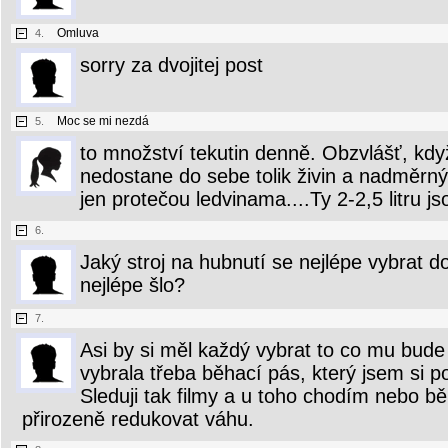
Omluva
4.
sorry za dvojitej post
Moc se mi nezdá
5.
to množství tekutin denně. Obzvlášť, když
nedostane do sebe tolik živin a nadmě
jen protečou ledvinama....Ty 2-2,5 litru j
6.
Jaký stroj na hubnutí se nejlépe vybrat
nejlépe šlo?
7.
Asi by si měl každý vybrat to co mu bude
vybrala třeba běhací pás, který jsem si pos
Sleduji tak filmy a u toho chodím nebo b
přirozeně redukovat váhu.