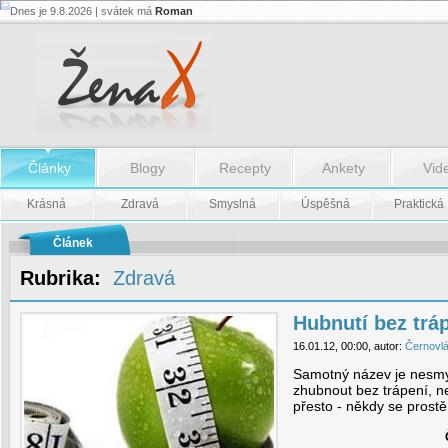
Dnes je 9.8.2026 | svátek má
Roman
Hubnutí
bez
trápení
-
Hubnutí
bez
trápení
Články
Blogy
Recepty
Ankety
Vid
Krásná
Zdravá
Smyslná
Úspěšná
Praktická
Článek
Rubrika:
Zdravá
Hubnutí bez trá
16.01.12, 00:00, autor:
Černovl
Samotný název je nesmy
zhubnout bez trápení, ne
přesto - někdy se prost