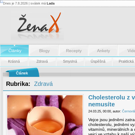
Dnes je 7.8.2026 | svátek má
Lada
Cholesterolu
z
vajíček
se
bát
nemusíte
-
Cholesterolu
z
Články
Blogy
Recepty
Ankety
Vid
vajíček
se
bát
Krásná
Zdravá
Smyslná
Úspěšná
Praktická
nemusíte
Článek
Rubrika:
Zdravá
Cholesterolu z v
nemusíte
24.03.25, 00:00, autor:
Černovl
Vejce jsou jedněmi zatr
cholesterolu, jedněmi v
vitamínů, minerálních a d
vejci ve vztahu k naší v