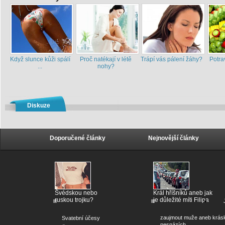
Když slunce kůži spálí
Proč natékají v létě
Trápí vás pálení žáhy?
Potra
...
nohy?
Diskuze
Doporučené články
Nejnovější články
Švédskou nebo
Král hříšníků aneb jak
ruskou trojku?
je důležité míti Filipa
zaujmout muže aneb krás
Svatební účesy