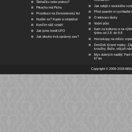
nesnázích
Šlehačku nebo polevu?
Jak odejít z toxického vzt
Pikachu má Pichu
Před spaním si vychlaďte l
Prostituce na živnostenský list
O lektvaru lásky
Nudíte se? Kupte si striptéra!
Vodní půst
Končím náš vztah!
Kam za kulturou a na výlet
Jak jsme honili UFO
týdnu od 2.8. do 9.8.
Jak dlouho trvá správný sex?
Horoskopy na měsíc srpe
Deníček týrané matky: Zá
kroužky, Bože, stůj při nás
Mys dobrých nadějí: Paní
67 let
Copyright © 2008-2018 AllSta