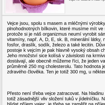
Vejce jsou, spolu s masem a mléčnými výrobky
plnohodnotných bílkovin, které musíme mít ve 
protože si je náš organizmus neumí vyrobit sá
vitamíny, např. A, D, E, sk. B, minerální látky, 
fosfor, draslík, sodík, železo a také lecitin. 
postoje k vejcím je pak hlavně vysoký obsah ch
Jeho množství sice kolísá v závislosti na krmivu
dostávají, ale obecně můžeme říci, že jeden v
průměrně 250 mg cholesterolu. Tato hodnota je 
zdravého člověka. Ten je totiž 300 mg, u někt
Přesto není třeba vejce zatracovat. Na hladinu 
totiž zásadnější vliv složení tuků v jídelníčku. 
hlídat příjem vajec, je třeba se zaměřit na pří