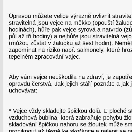
Úpravou můžete velice výrazně ovlivnit stravite
stravitelná jsou vejce na měkko (opouští žalud
hodinách), hůře pak vejce syrová a natvrdo (zů
půl až tři hodiny) a nejhůře jsou stravitelná v
(můžou zůstat v žaludku až šest hodin). Nemě
zapomínat na riziko např. salmonely, které hro
tepelném zpracování vajec.
Aby vám vejce neuškodila na zdraví, je zapotřebí
opravdu čerstvá. Jak jejich stáří poznáte a jak
uchovávat:
* Vejce vždy skladujte špičkou dolů. U ploché 
vzduchová bublina, která zabraňuje pohybu žlo
skladování špičkou nahoru se žloutek může smí
proniknout až těsně ke skořápce a nalepit se n