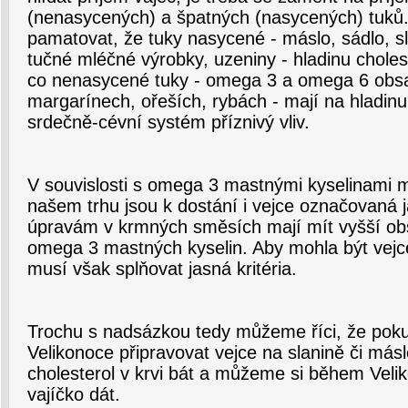
(nenasycených) a špatných (nasycených) tuků. 
pamatovat, že tuky nasycené - máslo, sádlo, s
tučné mléčné výrobky, uzeniny - hladinu choles
co nenasycené tuky - omega 3 a omega 6 obsa
margarínech, ořeších, rybách - mají na hladinu
srdečně-cévní systém příznivý vliv.
V souvislosti s omega 3 mastnými kyselinami 
našem trhu jsou k dostání i vejce označovaná 
úpravám v krmných směsích mají mít vyšší o
omega 3 mastných kyselin. Aby mohla být vejc
musí však splňovat jasná kritéria.
Trochu s nadsázkou tedy můžeme říci, že pok
Velikonoce připravovat vejce na slanině či má
cholesterol v krvi bát a můžeme si během Veli
vajíčko dát.