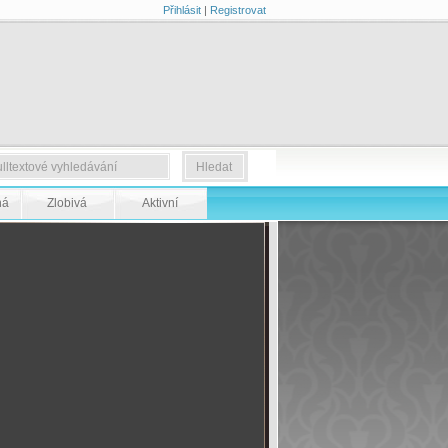
Přihlásit
|
Registrovat
ná
Zlobivá
Aktivní