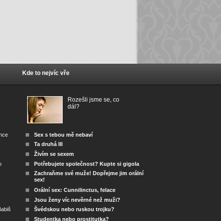
Kde to nejvíc vře
Rozešli jsme se, co
dál?
ánce
Sex s tebou mě nebaví
Ta druhá III
Živím se sexem
o
Potřebujete společnost? Kupte si gigola
Zachraňme své muže! Dopřejme jim orální
sex!
Orální sex: Cunnilinctus, felace
Jsou ženy víc nevěrné než muži?
abiš
Švédskou nebo ruskou trojku?
Studentka nebo prostitutka?