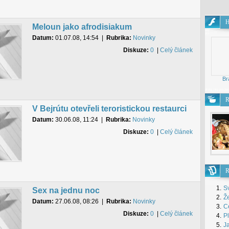
H
Meloun jako afrodisiakum
Hry
pro
Datum:
01.07.08, 14:54
|
Rubrika:
Novinky
Diskuze:
0
|
Celý článek
Br
dívky
Hry pro že
R
V Bejrútu otevřeli teroristickou restaurci
Datum:
30.06.08, 11:24
|
Rubrika:
Novinky
Diskuze:
0
|
Celý článek
R
1.
S
Sex na jednu noc
2.
Že
Datum:
27.06.08, 08:26
|
Rubrika:
Novinky
3.
Ce
Diskuze:
0
|
Celý článek
4.
P
5.
J