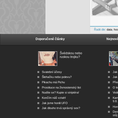
Řadit dle:
data
,
ho
Doporučené články
Nejnově
Švédskou nebo
ruskou trojku?
Svatební účesy
Jak
Šlehačku nebo polevu?
Jak 
Pikachu má Pichu
Před
Prostituce na živnostenský list
O le
Nudíte se? Kupte si striptéra!
Vod
Končím náš vztah!
Kam 
9.8.
Jak jsme honili UFO
Hor
Jak dlouho trvá správný sex?
Den
stůj