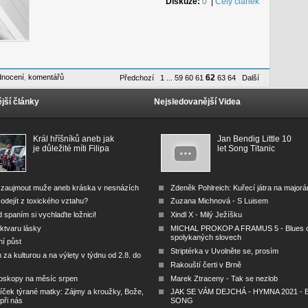
Diskuze:
0
|
Celý článek
dnocení
,
komentářů
62
Předchozí
1
...
59
60
61
63
64
Další
jší články
Nejsledovanější Videa
Král hříšníků aneb jak
Jan Bendig Little 10
je důležité míti Filipa
let Song Titanic
 zaujmout muže aneb kráska v nesnázích
Zdeněk Pohlreich: Kuřecí játra na major
odejít z toxického vztahu?
Zuzana Michnová - S Luisem
 spaním si vychlaďte ložnici!
Xindl X - Milý Ježíšku
ktvaru lásky
MICHAL PROKOP A FRAMUS 5 - Blues 
spolykaných slovech
ní půst
Striptérka v Uvolněte se, prosím
za kulturou a na výlety v týdnu od 2.8. do
Rakouští čerti v Brně
oskopy na měsíc srpen
Marek Ztraceny - Tak se nezlob
íček týrané matky: Zájmy a kroužky, Bože,
JAK SE VÁM DEJCHÁ - HYMNA 2021 - B
 při nás
SONG