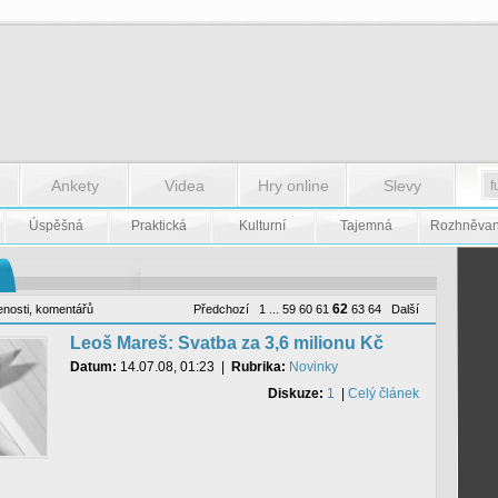
Ankety
Videa
Hry online
Slevy
Úspěšná
Praktická
Kulturní
Tajemná
Rozhněva
62
enosti
,
komentářů
Předchozí
1
...
59
60
61
63
64
Další
Leoš Mareš: Svatba za 3,6 milionu Kč
Datum:
14.07.08, 01:23
|
Rubrika:
Novinky
Diskuze:
1
|
Celý článek