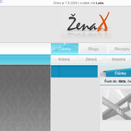
Dnes je 7.8.2026 | svátek má
Lada
Články
Blogy
Recepty
Krásná
Zdravá
Smyslná
Články
data
Řadit dle:
,
čt