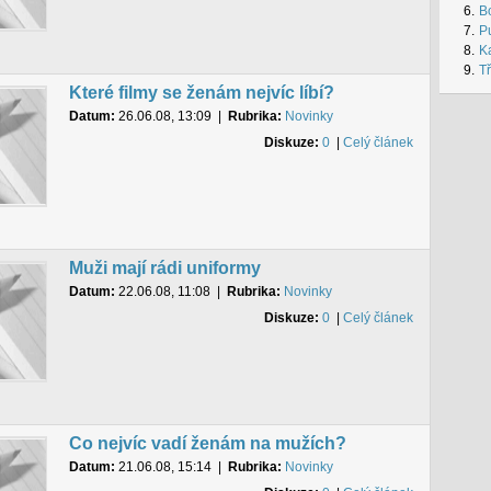
6.
B
7.
Pu
8.
Ka
9.
Tř
Které filmy se ženám nejvíc líbí?
Datum:
26.06.08, 13:09
|
Rubrika:
Novinky
Diskuze:
0
|
Celý článek
Muži mají rádi uniformy
Datum:
22.06.08, 11:08
|
Rubrika:
Novinky
Diskuze:
0
|
Celý článek
Co nejvíc vadí ženám na mužích?
Datum:
21.06.08, 15:14
|
Rubrika:
Novinky