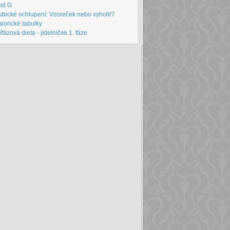
od G
bické ochlupení: Vzoreček nebo vyholit?
lorické tabulky
ífázová dieta - jídelníček 1. fáze