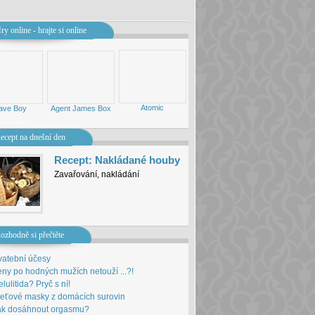
ry online - hrajte si online
Atomic
ave Boy
Agent James Box
ny
Hry pro děti
ecept na dnešní den
Recept: Nakládané houby
Zavařování, nakládání
ozhodně si přečtěte
vatební účesy
ny po hodných mužích netouží ...?!
lulitida? Pryč s ní!
leťové masky z domácích surovin
ak dosáhnout orgasmu?