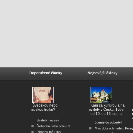
Doporučené články
Nejnovější články
Švédskou nebo
Kam za kulturou a na
ruskou trojku?
výlety v Česku: Týden
od 10. do 16. srpna
Svatební účesy
Jdeme do puberty!
Šlehačku nebo polevu?
Mys dobrých nadějí: Pern
Pikachu má Pichu