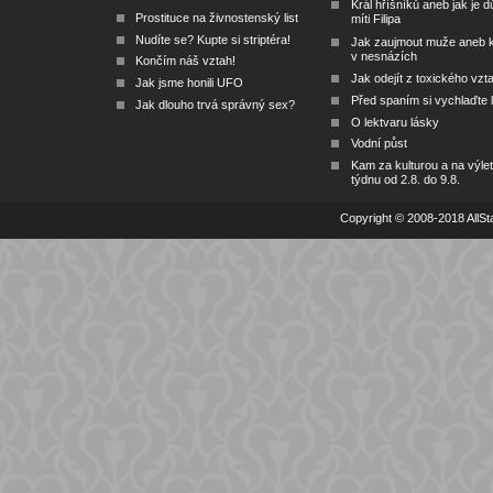
Král hříšníků aneb jak je dů
Prostituce na živnostenský list
míti Filipa
Nudíte se? Kupte si striptéra!
Jak zaujmout muže aneb 
v nesnázích
Končím náš vztah!
Jak odejít z toxického vzt
Jak jsme honili UFO
Před spaním si vychlaďte l
Jak dlouho trvá správný sex?
O lektvaru lásky
Vodní půst
Kam za kulturou a na výlet
týdnu od 2.8. do 9.8.
Copyright © 2008-2018 AllSta