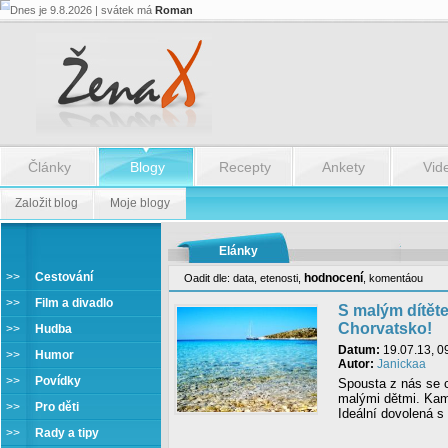
Dnes je 9.8.2026 | svátek má
Roman
Články
Blogy
Recepty
Ankety
Vid
Založit blog
Moje blogy
Elánky
>>
Cestování
hodnocení
Oadit dle:
data
,
etenosti
,
,
komentáou
Cestování
>>
Film a divadlo
S malým dítět
Chorvatsko!
>>
Hudba
Datum:
19.07.13, 0
>>
Humor
Autor:
Janickaa
>>
Povídky
Spousta z nás se 
malými dětmi. Kam 
>>
Pro děti
Ideální dovolená s
>>
Rady a tipy