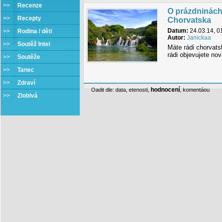
>>
Recenze
O prázdninách
>>
Recepty
Chorvatska
Datum:
24.03.14, 0
>>
Rodina / děti
Autor:
Janickaa
>>
Soutěž Intel
Máte rádi chorvats
rádi objevujete no
>>
Soutěže
>>
Tanec
>>
Zdraví
hodnocení
Oadit dle:
data
,
etenosti
,
,
komentáou
>>
Zlobivá