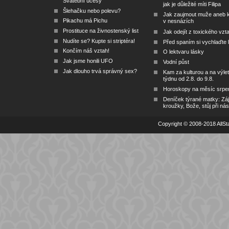
Svatební účesy
jak je důležité míti Filipa
Šlehačku nebo polevu?
Jak zaujmout muže aneb 
Pikachu má Pichu
v nesnázích
Prostituce na živnostenský list
Jak odejít z toxického vzt
Nudíte se? Kupte si striptéra!
Před spaním si vychlaďte l
Končím náš vztah!
O lektvaru lásky
Jak jsme honili UFO
Vodní půst
Jak dlouho trvá správný sex?
Kam za kulturou a na výlet
týdnu od 2.8. do 9.8.
Horoskopy na měsíc srpe
Deníček týrané matky: Zá
kroužky, Bože, stůj při nás
Copyright © 2008-2018 AllSta