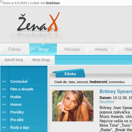
Dnes je 8.8.2026 | svátek má
Soběslav
Články
Blogy
Recepty
Ankety
Vid
Založit blog
Moje blogy
Elánky
>>
Cestování
hodnocení
Oadit dle:
data
,
etenosti
,
,
komentáou
Hudba
>>
Film a divadlo
Britney Spear
>>
Hudba
Datum:
19.11.08, 1
NiceSimi
>>
Humor
Britney Jean Spear
popová zpěvačka,
>>
Povídky
Music Awards, skla
>>
Pro děti
Nejvíce vešla ve 
More Time“ „Toxic
>>
Rady a tipy
„Radar“, „Break th