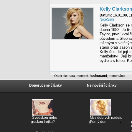
Kelly Clarkso
Datum:
16.01.09, 1
NiceSimi
Kelly Clarkson se 
dubna 1982. Je tře
Taylor, první kvali
původem a Stephan
inženýra s velšsým
starší bratr Jason 
Kelly šest let její
manželství. Její br
bydlela s tetou. K
hodnocení
Oadit dle:
data
,
etenosti
,
,
komentáou
Doporučené články
Nejnovější články
Švédskou nebo
Mys dobrých nadějí:
ruskou trojku?
Perný den