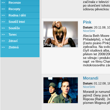
začínala v televiz
>>
Recenze
po skončení tohoto
>>
Recepty
sólovou pěveckou k
>>
Rodina / děti
>>
Soutěž Intel
Pink
Datum:
20.11.08, 1
>>
Soutěže
NiceSimi
>>
Tanec
Alecia Beth Moore 
Philadelphii), v h
>>
Zdraví
(často psáno P!nk
zpěvačka. Na svě
>>
Zlobivá
čtyři studiová alb
přelom let 2008/2
se věnuje i produk
např. ve filmu Char
motokrosového záv
Morandi
Datum:
01.12.08, 1
NiceSimi
Morandi je rumuns
jejímiž členy jsou
Ropcea (Randi). J
písmen Mogova pří