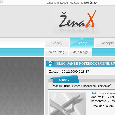
Dnes je 8.8.2026 | svátek má
Soběslav
Články
Blogy
Recepty
Založit blog
Moje blogy
BLOG: JAK MI NOTEBOOK ZMĚNIL ŽI
Založen: 15.12.2009 0:28:37
Články
data
Řadit dle:
,
čtenosti
,
hodnocení
,
komentářů
Jak mi notebook
datum:
15.12.09,
komentáře:
2
| č
Povídání o tom,