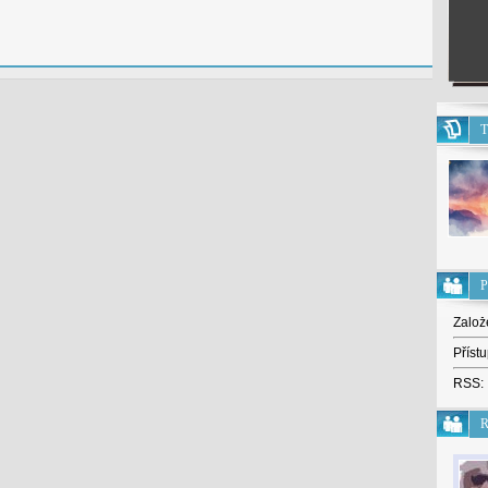
T
P
Založ
Přístu
RSS:
R