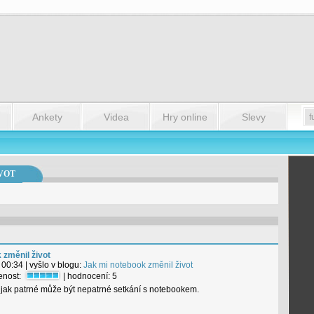
Ankety
Videa
Hry online
Slevy
VOT
 změnil život
 00:34
| vyšlo v blogu:
Jak mi notebook změnil život
tenost:
| hodnocení:
5
 jak patrné může být nepatrné setkání s notebookem.