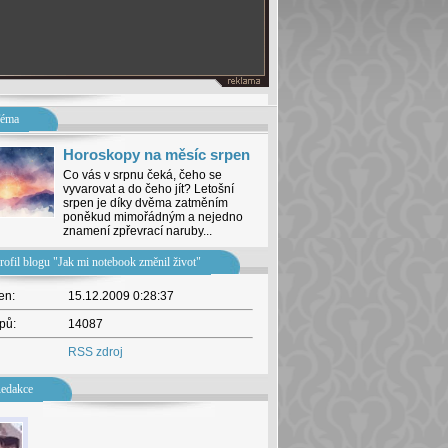
éma
Horoskopy na měsíc srpen
Co vás v srpnu čeká, čeho se
vyvarovat a do čeho jít? Letošní
srpen je díky dvěma zatměním
poněkud mimořádným a nejedno
znamení zpřevrací naruby...
rofil blogu "Jak mi notebook změnil život"
en:
15.12.2009 0:28:37
pů:
14087
RSS zdroj
edakce