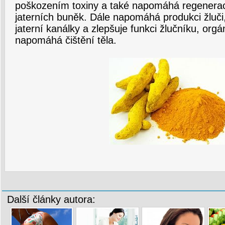
poškozením toxiny a také napomáhá regenera
jaterních buněk. Dále napomáhá produkci žluč
jaterní kanálky a zlepšuje funkci žlučníku, orgá
napomáhá čištění těla.
Další články autora: