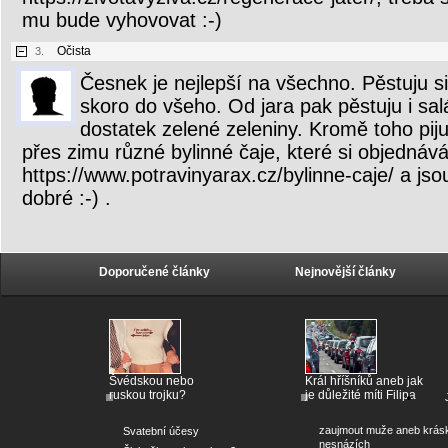
mu bude vyhovovat :-)
Očista
3.
Česnek je nejlepší na všechno. Pěstuju si
skoro do všeho. Od jara pak pěstuju i sa
dostatek zelené zeleniny. Kromě toho piju
přes zimu různé bylinné čaje, které si objednáv
https://www.potravinyarax.cz/bylinne-caje/ a jsou
dobré :-) .
Doporučené články
Nejnovější články
Švédskou nebo
Král hříšníků aneb jak
ruskou trojku?
je důležité míti Filipa
zaujmout muže aneb krás
Svatební účesy
nesnázích