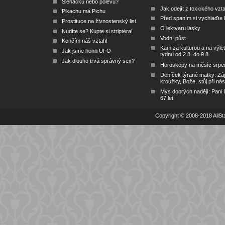
Šlehačku nebo polevu?
Jak odejít z toxického vzt
Pikachu má Pichu
Před spaním si vychlaďte l
Prostituce na živnostenský list
O lektvaru lásky
Nudíte se? Kupte si striptéra!
Vodní půst
Končím náš vztah!
Kam za kulturou a na výlet
Jak jsme honili UFO
týdnu od 2.8. do 9.8.
Jak dlouho trvá správný sex?
Horoskopy na měsíc srpe
Deníček týrané matky: Zá
kroužky, Bože, stůj při nás
Mys dobrých nadějí: Paní
67 let
Copyright © 2008-2018 AllSta