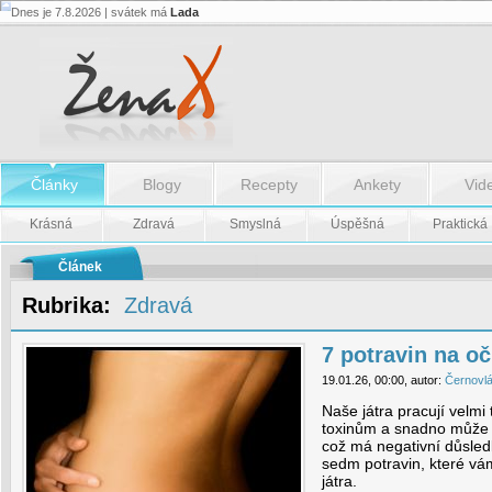
Dnes je 7.8.2026 | svátek má
Lada
7
potravin
na
očistu
jater
-
7
potravin
na
očistu
Články
Blogy
Recepty
Ankety
Vid
jater
Krásná
Zdravá
Smyslná
Úspěšná
Praktická
Článek
Rubrika:
Zdravá
7 potravin na oč
19.01.26, 00:00, autor:
Černovl
Naše játra pracují velmi 
toxinům a snadno může do
což má negativní důsled
sedm potravin, které vá
játra.