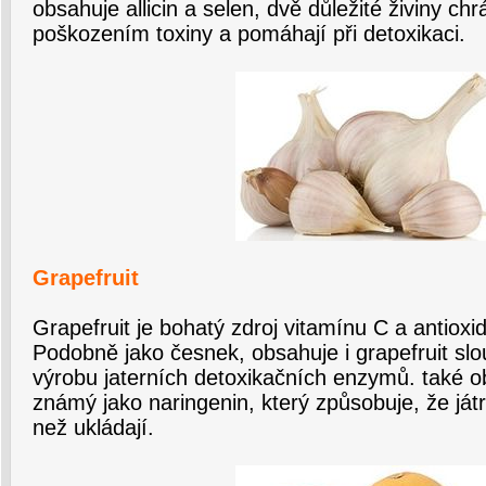
obsahuje allicin a selen, dvě důležité živiny chr
poškozením toxiny a pomáhají při detoxikaci.
Grapefruit
Grapefruit je bohatý zdroj vitamínu C a antioxida
Podobně jako česnek, obsahuje i grapefruit slo
výrobu jaterních detoxikačních enzymů. také o
známý jako naringenin, který způsobuje, že játr
než ukládají.