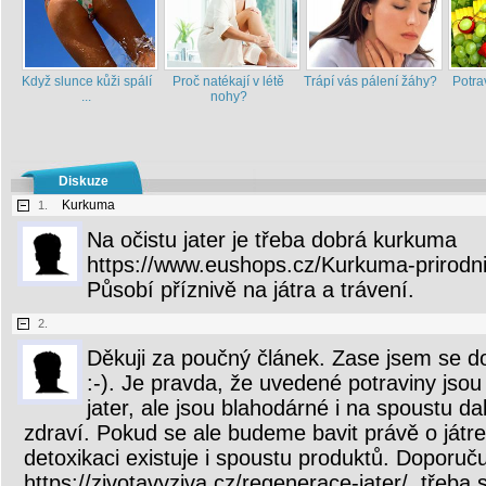
Když slunce kůži spálí
Proč natékají v létě
Trápí vás pálení žáhy?
Potra
...
nohy?
Diskuze
Kurkuma
1.
Na očistu jater je třeba dobrá kurkuma
https://www.eushops.cz/Kurkuma-prirodn
Působí příznivě na játra a trávení.
2.
Děkuji za poučný článek. Zase jsem se 
:-). Je pravda, že uvedené potraviny jsou
jater, ale jsou blahodárné i na spoustu dal
zdraví. Pokud se ale budeme bavit právě o játrec
detoxikaci existuje i spoustu produktů. Doporuč
https://zivotavyziva.cz/regenerace-jater/, třeba