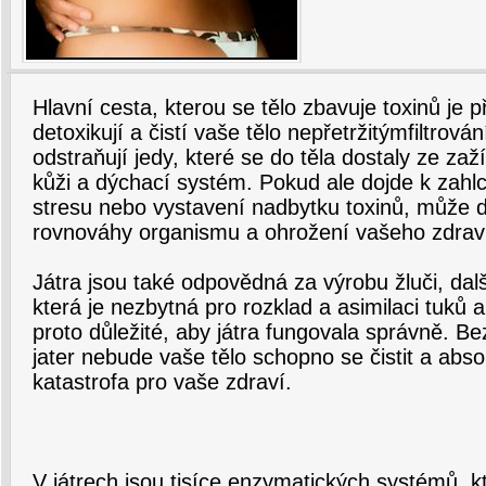
Hlavní cesta, kterou se tělo zbavuje toxinů je př
detoxikují a čistí vaše tělo nepřetržitýmfiltrová
odstraňují jedy, které se do těla dostaly ze zaž
kůži a dýchací systém. Pokud ale dojde k zahlc
stresu nebo vystavení nadbytku toxinů, může d
rovnováhy organismu a ohrožení vašeho zdrav
Játra jsou také odpovědná za výrobu žluči, dal
která je nezbytná pro rozklad a asimilaci tuků a
proto důležité, aby játra fungovala správně. Be
jater nebude vaše tělo schopno se čistit a absor
katastrofa pro vaše zdraví.
V játrech jsou tisíce enzymatických systémů, 