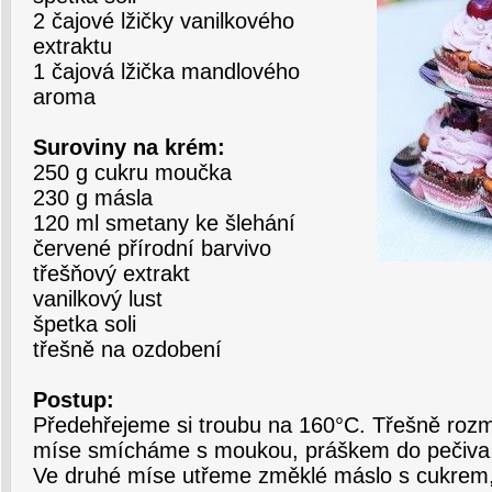
2 čajové lžičky vanilkového
extraktu
1 čajová lžička mandlového
aroma
Suroviny na krém:
250 g cukru moučka
230 g másla
120 ml smetany ke šlehání
červené přírodní barvivo
třešňový extrakt
vanilkový lust
špetka soli
třešně na ozdobení
Postup:
Předehřejeme si troubu na 160°C. Třešně roz
míse smícháme s moukou, práškem do pečiva, 
Ve druhé míse utřeme změklé máslo s cukrem