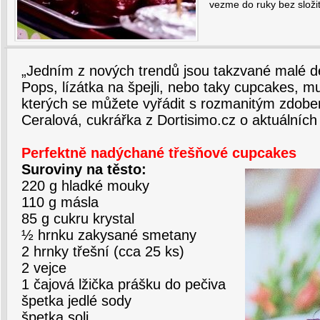
vezme do ruky bez složi
„Jedním z nových trendů jsou takzvané malé d
Pops, lízátka na špejli, nebo taky cupcakes, muf
kterých se můžete vyřádit s rozmanitým zdobe
Ceralová, cukrářka z Dortisimo.cz o aktuálních
Perfektně nadýchané třešňové cupcakes
Suroviny na těsto:
220 g hladké mouky
110 g másla
85 g cukru krystal
½ hrnku zakysané smetany
2 hrnky třešní (cca 25 ks)
2 vejce
1 čajová lžička prášku do pečiva
špetka jedlé sody
špetka soli