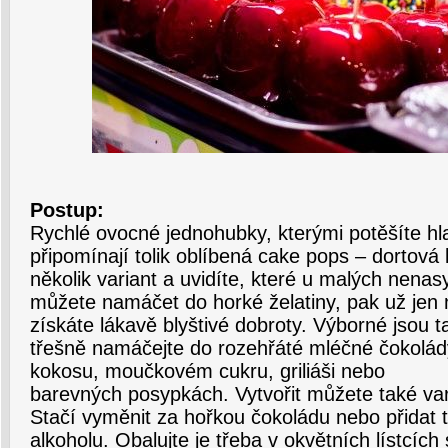
Postup:
Rychlé ovocné jednohubky, kterými potěšíte hla
připomínají tolik oblíbená cake pops – dortová 
několik variant a uvidíte, které u malých nenas
můžete namáčet do horké želatiny, pak už jen
získáte lákavě blyštivé dobroty. Výborné jsou 
třešně namáčejte do rozehřáté mléčné čokolády
kokosu, moučkovém cukru, griliáši nebo
barevných posypkách. Vytvořit můžete také var
Stačí vyměnit za hořkou čokoládu nebo přidat 
alkoholu. Obalujte je třeba v okvětních lístcíc