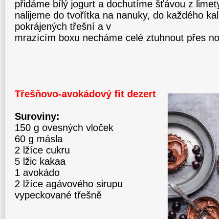
přidáme bílý jogurt a dochutíme šťávou z limet
nalijeme do tvořítka na nanuky, do každého ka
pokrájených třešní a v
mrazícím boxu necháme celé ztuhnout přes no
Třešňovo-avokádový fit dezert
Suroviny:
150 g ovesných vloček
60 g másla
2 lžíce cukru
5 lžic kakaa
1 avokádo
2 lžíce agávového sirupu
vypeckované třešně