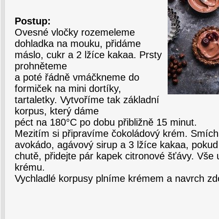
Postup:
Ovesné vločky rozemeleme
dohladka na mouku, přidáme
máslo, cukr a 2 lžíce kakaa. Prsty
prohněteme
a poté řádně vmáčkneme do
formiček na mini dortíky,
tartaletky. Vytvoříme tak základní
korpus, který dáme
péct na 180°C po dobu přibližně 15 minut.
Mezitím si připravíme čokoládový krém. Smíc
avokádo, agávový sirup a 3 lžíce kakaa, pokud 
chutě, přidejte pár kapek citronové šťávy. Vš
krému.
Vychladlé korpusy plníme krémem a navrch zd