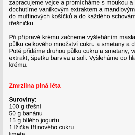
zapracujeme vejce a promícháme s moukou a 
dochutíme vanilkovým extraktem a mandlovým
do muffinových košíčků a do každého schová
třešničku.
Při přípravě krému začneme vyšleháním másla
půlku celkového množství cukru a smetany a 
Poté přidáme druhou půlku cukru a smetany, va
extrakt, špetku barviva a soli. Vyšleháme do 
krému.
Zmrzlina plná léta
Suroviny:
100 g třešní
50 g banánu
15 g bílého jogurtu
1 lžička třtinového cukru
limeta