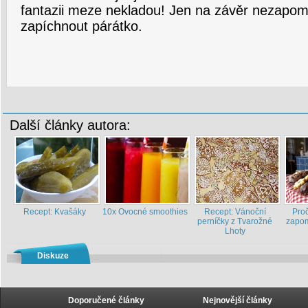
fantazii meze nekladou! Jen na závěr nezapom
zapíchnout párátko.
Další články autora:
Recept: Kvašáky
10x Ovocné smoothies
Recept: Vánoční
Pro
perníčky z Tvarožné
zapom
Lhoty
Diskuze
Doporučené články
Nejnovější články