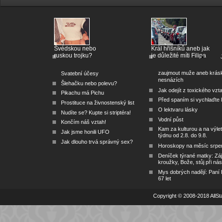
Švédskou nebo
Král hříšníků aneb jak
ruskou trojku?
je důležité míti Filipa
zaujmout muže aneb krás
Svatební účesy
nesnázích
Šlehačku nebo polevu?
Jak odejít z toxického vzt
Pikachu má Pichu
Před spaním si vychlaďte l
Prostituce na živnostenský list
O lektvaru lásky
Nudíte se? Kupte si striptéra!
Vodní půst
Končím náš vztah!
Kam za kulturou a na výlet
Jak jsme honili UFO
týdnu od 2.8. do 9.8.
Jak dlouho trvá správný sex?
Horoskopy na měsíc srpe
Deníček týrané matky: Zá
kroužky, Bože, stůj při nás
Mys dobrých nadějí: Paní
67 let
Copyright © 2008-2018 AllSta