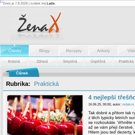
Dnes je 7.8.2026 | svátek má
Lada
4
nejlepší
třešňové
recepty
-
4
nejlepší
třešňové
recepty
Články
Blogy
Recepty
Ankety
Vid
Krásná
Zdravá
Smyslná
Úspěšná
Praktická
Článek
Rubrika:
Praktická
4 nejlepší třešň
16.06.25, 00:00, autor:
redakce
Tak dobré a přitom tak r
z těch typicky letních sur
se rozkoukáte. Vrhněte 
až se vám přejí čerstvé,
Hitem jsou teď dezerty, 