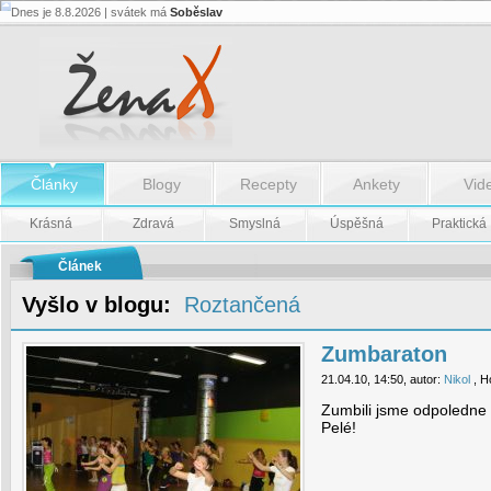
Dnes je 8.8.2026 | svátek má
Soběslav
Zumbaraton
-
Zumbaraton
Články
Blogy
Recepty
Ankety
Vid
Krásná
Zdravá
Smyslná
Úspěšná
Praktická
Článek
Vyšlo v blogu:
Roztančená
Zumbaraton
21.04.10, 14:50, autor:
Nikol
, H
Zumbili jsme odpoledne 
Pelé!