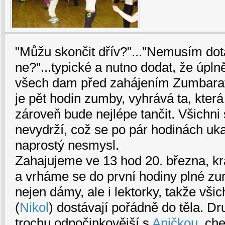
"Můžu skončit dřív?"..."Nemusím dot
ne?"...typické a nutno dodat, že úpl
všech dam před zahájením Zumbara
je pět hodin zumby, vyhrává ta, kter
zároveň bude nejlépe tančit. Všichni s
nevydrží, což se po pár hodinách uk
naprostý nesmysl.
Zahajujeme ve 13 hod 20. března, kr
a vrháme se do první hodiny plné zu
nejen dámy, ale i lektorky, takže vši
(
Nikol
) dostávají pořádně do těla. Dr
trochu odpočinkovější s
Aničkou
, ch