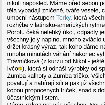
nikoli naposled. Máme před sebou po
těla vypadají zničeně, tváře vesele, c
umocní nástupem
Terky
, která všech
rozhýbe v latinsko-amerických rytme
Porotu čeká nelehký úkol, odpadly je
všechny jely naplno, mnoho zvládlo 
držet krásný výraz, tak koho dáme n
mnoha minutách váhání nakonec vyh
Trávníčková (z kurzu od Nikol - ještě
Ivčo
), která si odnáší výrobky od sp
Zumba kalhoty a Zumba tričko. Všichn
povalují a nabírají síli a pak již všich
kopou propocených triček, snad s d
účastnickým listem.
Dámy, vzkaz pro vás všechny: Neuvě