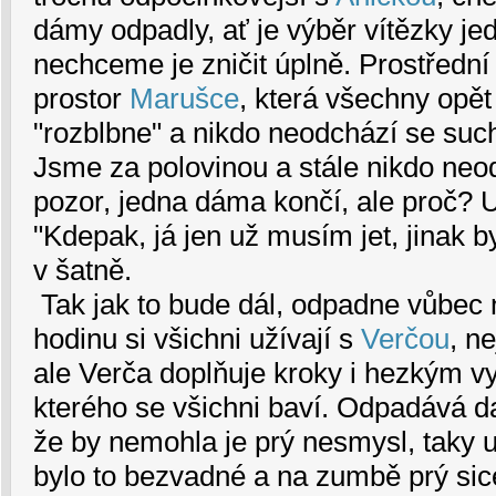
dámy odpadly, ať je výběr vítězky je
nechceme je zničit úplně. Prostřední 
prostor
Marušce
, která všechny opě
"rozblbne" a nikdo neodchází se suc
Jsme za polovinou a stále nikdo neo
pozor, jedna dáma končí, ale proč?
"Kdepak, já jen už musím jet, jinak by
v šatně.
Tak jak to bude dál, odpadne vůbec
hodinu si všichni užívají s
Verčou
, ne
ale Verča doplňuje kroky i hezkým v
kterého se všichni baví. Odpadává da
že by nemohla je prý nesmysl, taky u
bylo to bezvadné a na zumbě prý sice