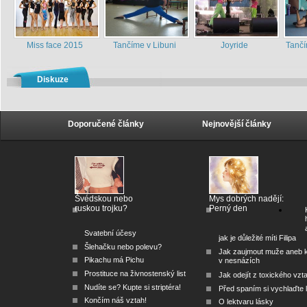
Miss face 2015
Tančíme v Libuni
Joyride
Tančí
Diskuze
Doporučené články
Nejnovější články
Švédskou nebo
Mys dobrých nadějí:
ruskou trojku?
Perný den
Svatební účesy
jak je důležité míti Filipa
Šlehačku nebo polevu?
Jak zaujmout muže aneb 
Pikachu má Pichu
v nesnázích
Prostituce na živnostenský list
Jak odejít z toxického vzt
Nudíte se? Kupte si striptéra!
Před spaním si vychlaďte l
Končím náš vztah!
O lektvaru lásky