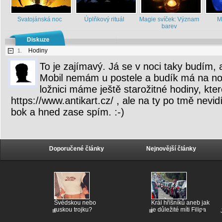
Svatojánská noc
Úplňkový rituál
Magie svíček: Význam
M
barev
Diskuze
Hodiny
1.
To je zajímavý. Já se v noci taky budím, a
Mobil nemám u postele a budík má na no
ložnici máme ještě starožitné hodiny, kter
https://www.antikart.cz/ , ale na ty po tmě nev
bok a hned zase spím. :-)
Doporučené články
Nejnovější články
Švédskou nebo
Král hříšníků aneb jak
ruskou trojku?
je důležité míti Filipa