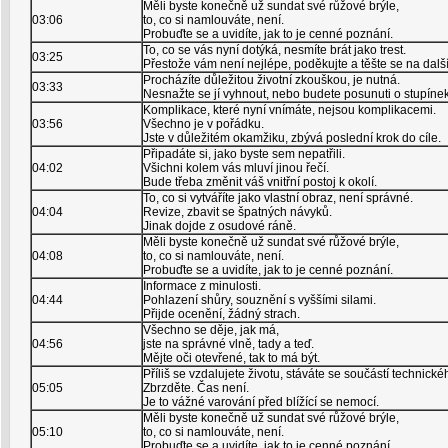
Měli byste konečně už sundat své růžové brýle,
03:06
to, co si namlouváte, není.
Probuďte se a uvidíte, jak to je cenné poznání.
To, co se vás nyní dotýká, nesmíte brát jako trest.
03:25
Přestože vám není nejlépe, poděkujte a těšte se na další
Procházíte důležitou životní zkouškou, je nutná.
03:33
Nesnažte se jí vyhnout, nebo budete posunuti o stupínek
Komplikace, které nyní vnímáte, nejsou komplikacemi.
03:56
Všechno je v pořádku.
Jste v důležitém okamžiku, zbývá poslední krok do cíle.
Připadáte si, jako byste sem nepatřili.
04:02
Všichni kolem vás mluví jinou řečí.
Bude třeba změnit váš vnitřní postoj k okolí.
To, co si vytváříte jako vlastní obraz, není správné.
04:04
Revize, zbavit se špatných návyků.
Jinak dojde z osudové ráně.
Měli byste konečně už sundat své růžové brýle,
04:08
to, co si namlouváte, není.
Probuďte se a uvidíte, jak to je cenné poznání.
Informace z minulosti.
04:44
Pohlazení shůry, souznění s vyššími silami.
Přijde ocenění, žádný strach.
Všechno se děje, jak má,
04:56
jste na správné vlně, tady a teď.
Mějte oči otevřené, tak to má být.
Příliš se vzdalujete životu, stáváte se součástí technické
05:05
Zbrzděte. Čas není.
Je to vážné varování před blížící se nemocí.
Měli byste konečně už sundat své růžové brýle,
05:10
to, co si namlouváte, není.
Probuďte se a uvidíte, jak to je cenné poznání.