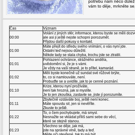
potřebu nám něco důleži
vám to děje, mrkněte se, 
Čas
Význam
Volání z jiných sfér, informace, kterou byste se měli dozv
00:00
ale asi ji ještě nejste schopni porozumět.
Přijdou další pokusy o kontakt.
Máte přejít do středu svého vnímání, o vás nyní jde.
01:00
Ostatní teď nejsou důležití.
Někde tady se stala chyba, trochu jste se ztratili.
Pohlazení ochránce, strážného anděla,
01:01
uvědomění si, že je s vámi.
Je vždy na vaší straně, je to přítel, kamarád.
Měli byste konečně už sundat své růžové brýle,
01:02
to, co si namlouváte, není.
Probuďte se a uvidíte, jak to je cenné poznání.
Krize, kterou nyní prožíváte,
01:10
není tak hrozná, jak si myslíte.
Je to jen zkouška, zastavte se, jiste jí porozumíte.
Zbytečně vzdáváte boj, ještě není konec.
01:11
Máte spoustu sil, jen si nevěříte.
Zkuste to ještě.
To, o čem pochybujete, má smysl.
01:22
Nesnažte se vkládat příliš sami sebe do věcí,
které se stejně stanou.
Všechno se děje, jak má,
01:23
jste na správné vlně, tady a teď.
Mějte oči otevřené, tak to má být.