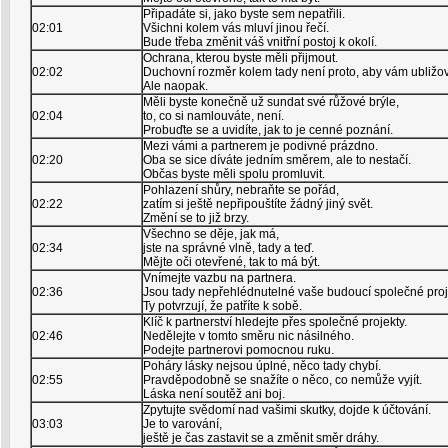
Připadáte si, jako byste sem nepatřili.
02:01
Všichni kolem vás mluví jinou řečí.
Bude třeba změnit váš vnitřní postoj k okolí.
Ochrana, kterou byste měli přijmout.
02:02
Duchovní rozměr kolem tady není proto, aby vám ubližov
Ale naopak.
Měli byste konečně už sundat své růžové brýle,
02:04
to, co si namlouváte, není.
Probuďte se a uvidíte, jak to je cenné poznání.
Mezi vámi a partnerem je podivné prázdno.
02:20
Oba se sice díváte jedním směrem, ale to nestačí.
Občas byste měli spolu promluvit.
Pohlazení shůry, nebraňte se pořád,
02:22
zatím si ještě nepřipouštíte žádný jiný svět.
Změní se to již brzy.
Všechno se děje, jak má,
02:34
jste na správné vlně, tady a teď.
Mějte oči otevřené, tak to má být.
Vnímejte vazbu na partnera.
02:36
Jsou tady nepřehlédnutelné vaše budoucí společné proj
Ty potvrzují, že patříte k sobě.
Klíč k partnerství hledejte přes společné projekty.
02:46
Nedělejte v tomto směru nic násilného.
Podejte partnerovi pomocnou ruku.
Poháry lásky nejsou úplné, něco tady chybí.
02:55
Pravděpodobně se snažíte o něco, co nemůže vyjít.
Láska není soutěž ani boj.
Zpytujte svědomí nad vašimi skutky, dojde k účtování.
03:03
Je to varování,
ještě je čas zastavit se a změnit směr dráhy.