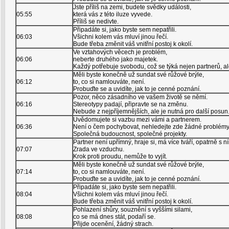
Jste příliš na zemi, budete svědky události,
05:55
která vás z této iluze vyvede.
Příliš se nedivte.
Připadáte si, jako byste sem nepatřili.
06:03
Všichni kolem vás mluví jinou řečí.
Bude třeba změnit váš vnitřní postoj k okolí.
Ve vztahových věcech je problém,
06:06
neberte druhého jako majetek.
Každý potřebuje svobodu, což se týká nejen partnerů, ale
Měli byste konečně už sundat své růžové brýle,
06:12
to, co si namlouváte, není.
Probuďte se a uvidíte, jak to je cenné poznání.
Pozor, něco zásadního ve vašem životě se němí.
06:16
Stereotypy padají, připravte se na změnu.
Nebude z nejpříjemnějších, ale je nutná pro další posun
Uvědomujete si vazbu mezi vámi a partnerem.
06:36
Není o čem pochybovat, nehledejte zde žádné problémy
Společná budoucnost, společné projekty.
Partner není upřímný, hraje si, má více tváří, opatrně s n
07:07
Zrada ve vzduchu.
Krok proti proudu, nemůže to vyjít.
Měli byste konečně už sundat své růžové brýle,
07:14
to, co si namlouváte, není.
Probuďte se a uvidíte, jak to je cenné poznání.
Připadáte si, jako byste sem nepatřili.
08:04
Všichni kolem vás mluví jinou řečí.
Bude třeba změnit váš vnitřní postoj k okolí.
Pohlazení shůry, souznění s vyššími silami,
08:08
co se má dnes stát, podaří se.
Přijde ocenění, žádný strach.