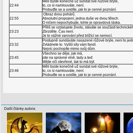
Měli byste konečně už sundat své růžové brýle,
22:44
to, co si namlouváte, není.
Probuďte se a uvidíte, jak to je cenné poznání.
Obraz dvou pohárů.
22:55
Absolutní propojení, jedna duše ve dvou tělech.
O ničem nepochybujte, tohle je opravdová láska.
Příliš se vzdalujete životu, stáváte se součástí technické
23:23
Zbrzděte. Čas není.
Je to vážné varování před blížící se nemocí.
Postupně sundáváte nasazené růžové brýle, není to je
23:32
Zvládnete to. Vyšší síly vám fandí.
Nejvíc pochopíte mimo svůj dům.
Všechno se děje, jak má,
23:45
jste na správné vlně, tady a teď.
Mějte oči otevřené, tak to má být.
Měli byste konečně už sundat své růžové brýle,
23:46
to, co si namlouváte, není.
Probuďte se a uvidíte, jak to je cenné poznání.
Další články autora: