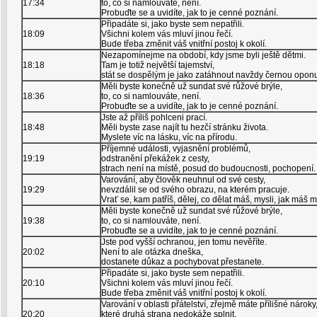
17:34
to, co si namlouváte, není.
Probuďte se a uvidíte, jak to je cenné poznání.
Připadáte si, jako byste sem nepatřili.
18:09
Všichni kolem vás mluví jinou řečí.
Bude třeba změnit váš vnitřní postoj k okolí.
Nezapomínejme na období, kdy jsme byli ještě dětmi.
18:18
Tam je totiž největší tajemství,
stát se dospělým je jako zatáhnout navždy černou opon
Měli byste konečně už sundat své růžové brýle,
18:36
to, co si namlouváte, není.
Probuďte se a uvidíte, jak to je cenné poznání.
Jste až příliš pohlceni prací.
18:48
Měli byste zase najít tu hezčí stránku života.
Myslete víc na lásku, víc na přírodu.
Příjemné události, vyjasnění problémů,
19:19
odstranění překážek z cesty,
strach není na místě, posud do budoucnosti, pochopení.
Varování, aby člověk neuhnul od své cesty,
19:29
nevzdálil se od svého obrazu, na kterém pracuje.
Vrať se, kam patříš, dělej, co dělat máš, mysli, jak máš m
Měli byste konečně už sundat své růžové brýle,
19:38
to, co si namlouváte, není.
Probuďte se a uvidíte, jak to je cenné poznání.
Jste pod vyšší ochranou, jen tomu nevěříte.
20:02
Není to ale otázka dneška,
dostanete důkaz a pochybovat přestanete.
Připadáte si, jako byste sem nepatřili.
20:10
Všichni kolem vás mluví jinou řečí.
Bude třeba změnit váš vnitřní postoj k okolí.
Varování v oblasti přátelství, zřejmě máte přílišné nároky
20:20
které druhá strana nedokáže splnit.