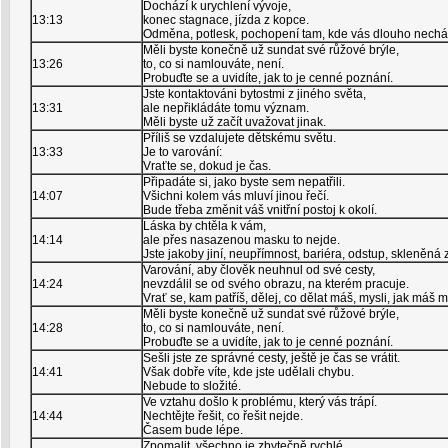
Dochází k urychlení vývoje,
13:13
konec stagnace, jízda z kopce.
Odměna, potlesk, pochopení tam, kde vás dlouho necháp
Měli byste konečně už sundat své růžové brýle,
13:26
to, co si namlouváte, není.
Probuďte se a uvidíte, jak to je cenné poznání.
Jste kontaktováni bytostmi z jiného světa,
13:31
ale nepřikládáte tomu význam.
Měli byste už začít uvažovat jinak.
Příliš se vzdalujete dětskému světu.
13:33
Je to varování:
Vraťte se, dokud je čas.
Připadáte si, jako byste sem nepatřili.
14:07
Všichni kolem vás mluví jinou řečí.
Bude třeba změnit váš vnitřní postoj k okolí.
Láska by chtěla k vám,
14:14
ale přes nasazenou masku to nejde.
Jste jakoby jiní, neupřímnost, bariéra, odstup, skleněná 
Varování, aby člověk neuhnul od své cesty,
14:24
nevzdálil se od svého obrazu, na kterém pracuje.
Vrať se, kam patříš, dělej, co dělat máš, mysli, jak máš m
Měli byste konečně už sundat své růžové brýle,
14:28
to, co si namlouváte, není.
Probuďte se a uvidíte, jak to je cenné poznání.
Sešli jste ze správné cesty, ještě je čas se vrátit.
14:41
Však dobře víte, kde jste udělali chybu.
Nebude to složité.
Ve vztahu došlo k problému, který vás trápí.
14:44
Nechtějte řešit, co řešit nejde.
Časem bude lépe.
Zpomalit, všechno je zbytečně rychlé,