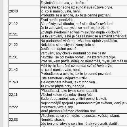
Zbytečná traumata, zmírněte.
Měli byste konečně už sundat své růžové brýle,
20:40
to, co si namlouváte, není.
Probuďte se a uvidíte, jak to je cenné poznání.
Život není o penězích.
21:12
Ale někdy trvá dlouho, než si to člověk uvědomí.
Je to varování, zamyslet se nad tím, jak žijete.
Zpytujte svědomí nad vašimi skutky, dojde k účtování.
21:21
Je to varování, ještě je čas zastavit se a změnit směr drá
Na partnerské vlně není všechno úplně v pořádku.
21:22
Někde se stala chyba, zamyslete se.
Ještě není úplně pozdě.
Varování, aby člověk neuhnul od své cesty,
21:31
nevzdálil se od svého obrazu, na kterém pracuje.
Vrať se, kam patříš, dělej, co dělat máš, mysli, jak máš m
Měli byste konečně už sundat své růžové brýle,
21:42
to, co si namlouváte, není.
Probuďte se a uvidíte, jak to je cenné poznání.
Jste zamotáni v nějakém uzlíku,
21:43
ale dostanete návod, jak z toho ven.
Ta chvíle přijde brzy, nebojte.
Připadáte si, jako byste sem nepatřili.
22:11
Všichni kolem vás mluví jinou řečí.
Bude třeba změnit váš vnitřní postoj k okolí.
Nejintimnější spojení s jemnohmotným světem, který je v
22:22
informace, vize a sny,
které přesahují rámec všedního dne.
Všechno, co se vám děje, je součástí vyšších plánů.
22:33
Nemějte strach.
Jde jen o to, abyste se s tím nějak vyrovnali, sladili.