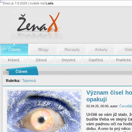
Dnes je 7.8.2026 | svátek má
Lada
Význam
čísel
hodin,
které
se
stále
opakují
-
Význam
Články
Blogy
Recepty
Ankety
Vid
čísel
hodin,
které
Krásná
Zdravá
Smyslná
Úspěšná
Praktická
se
stále
opakují
Článek
Rubrika:
Tajemná
Význam čísel hod
opakují
02.04.25, 00:00, autor:
Čaroděj
Určitě se vám již stalo, 
budíte třeba ve stejný ča
vám padnou oči na hodi
dobu. A ono to prý něc