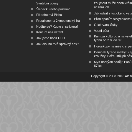
zaujmout muže aneb krás
Svatební účesy
nesnázích
Šlehačku nebo polevu?
Jak odejít z toxického vzt
Pikachu má Pichu
Před spaním si vychlaďte l
Prostituce na živnostenský list
O lektvaru lásky
Nudíte se? Kupte si striptéra!
Vodní půst
Končím náš vztah!
Kam za kulturou a na výlet
Jak jsme honili UFO
týdnu od 2.8. do 9.8.
Jak dlouho trvá správný sex?
Horoskopy na měsíc srpe
Deníček týrané matky: Zá
kroužky, Bože, stůj při nás
Mys dobrých nadějí: Paní
67 let
Copyright © 2008-2018 AllSta