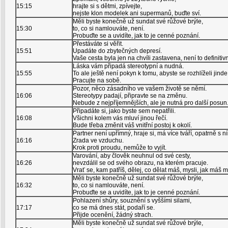
15:15
hrajte si s dětmi, zpívejte,
nejste klon modelek ani supermanů, buďte sví.
Měli byste konečně už sundat své růžové brýle,
15:30
to, co si namlouváte, není.
Probuďte se a uvidíte, jak to je cenné poznání.
Přestáváte si věřit.
15:51
Upadáte do zbytečných depresí.
Vaše cesta byla jen na chvíli zastavena, není to definitiv
Láska vám připadá stereotypní a nudná.
15:55
To ale ještě není pokyn k tomu, abyste se rozhlíželi jinde
Pracujte na sobě.
Pozor, něco zásadního ve vašem životě se němí.
16:06
Stereotypy padají, připravte se na změnu.
Nebude z nejpříjemnějších, ale je nutná pro další posun
Připadáte si, jako byste sem nepatřili.
16:08
Všichni kolem vás mluví jinou řečí.
Bude třeba změnit váš vnitřní postoj k okolí.
Partner není upřímný, hraje si, má více tváří, opatrně s n
16:16
Zrada ve vzduchu.
Krok proti proudu, nemůže to vyjít.
Varování, aby člověk neuhnul od své cesty,
16:26
nevzdálil se od svého obrazu, na kterém pracuje.
Vrať se, kam patříš, dělej, co dělat máš, mysli, jak máš m
Měli byste konečně už sundat své růžové brýle,
16:32
to, co si namlouváte, není.
Probuďte se a uvidíte, jak to je cenné poznání.
Pohlazení shůry, souznění s vyššími silami,
17:17
co se má dnes stát, podaří se.
Přijde ocenění, žádný strach.
Měli byste konečně už sundat své růžové brýle,