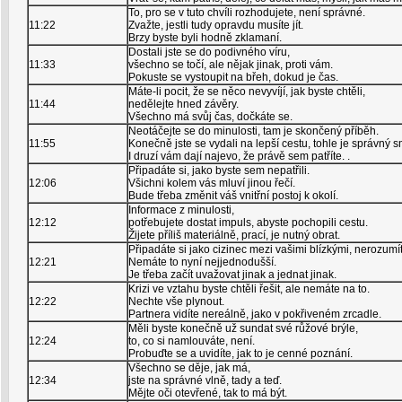
To, pro se v tuto chvíli rozhodujete, není správné.
11:22
Zvažte, jestli tudy opravdu musíte jít.
Brzy byste byli hodně zklamaní.
Dostali jste se do podivného víru,
11:33
všechno se točí, ale nějak jinak, proti vám.
Pokuste se vystoupit na břeh, dokud je čas.
Máte-li pocit, že se něco nevyvíjí, jak byste chtěli,
11:44
nedělejte hned závěry.
Všechno má svůj čas, dočkáte se.
Neotáčejte se do minulosti, tam je skončený příběh.
11:55
Konečně jste se vydali na lepší cestu, tohle je správný s
I druzí vám dají najevo, že právě sem patříte. .
Připadáte si, jako byste sem nepatřili.
12:06
Všichni kolem vás mluví jinou řečí.
Bude třeba změnit váš vnitřní postoj k okolí.
Informace z minulosti,
12:12
potřebujete dostat impuls, abyste pochopili cestu.
Žijete příliš materiálně, prací, je nutný obrat.
Připadáte si jako cizinec mezi vašimi blízkými, nerozumít
12:21
Nemáte to nyní nejjednodušší.
Je třeba začít uvažovat jinak a jednat jinak.
Krizi ve vztahu byste chtěli řešit, ale nemáte na to.
12:22
Nechte vše plynout.
Partnera vidíte nereálně, jako v pokřiveném zrcadle.
Měli byste konečně už sundat své růžové brýle,
12:24
to, co si namlouváte, není.
Probuďte se a uvidíte, jak to je cenné poznání.
Všechno se děje, jak má,
12:34
jste na správné vlně, tady a teď.
Mějte oči otevřené, tak to má být.