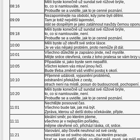
Měli byste konečně už sundat své růžové brýle,
08:16
to, co si namlouváte, není.
Probuďte se a uvidíte, jak to je cenné poznání.
Nezapomínejte na období, kdy jsme byli dětmi.
09:09
Tam je totiž největší tajemství,
stát se dospělým je jako zatáhnout navždy černou opon
Měli byste konečně už sundat své růžové brýle,
09:18
to, co si namlouváte, není.
Probuďte se a uvidíte, jak to je cenné poznání.
Měli byste už otevřít své srdce lásce.
10:00
Je ve vás nějaký problém, proto nemůže jít dál.
Všechno důležité je zapsáno jinde, než myslíte.
10:01
Mějte srdce otevřená, cesta z toho pralesa se vám brzy 
Připadáte si, jako byste sem nepatřili.
10:05
Všichni kolem vás mluví jinou řečí.
Bude třeba změnit váš vnitřní postoj k okolí.
Příjemné události, vyjasnění problémů,
10:10
odstranění překážek z cesty,
strach není na místě, posun do budoucnosti, pochopení.
Měli byste konečně už sundat své růžové brýle,
10:20
to, co si namlouváte, není.
Probuďte se a uvidíte, jak to je cenné poznání.
Nechtějte posouvat čas.
11:01
Všechno bude tak, jak má být.
Zpráva, kterou už delší dobu očekáváte, přijde.
Ideální směr, po kterém jdeme,
11:11
všechno je v nejlepším pořádku,
mějme otevřené oči, přichází láska, cit, srdce.
Varování, aby člověk neuhnul od své cesty,
11:21
nevzdálil se od svého obrazu, na kterém pracuje.
Vrať se, kam patříš, dělej, co dělat máš, mysli, jak máš m