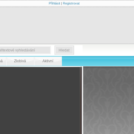
Přihlásit
|
Registrovat
ná
Zlobivá
Aktivní