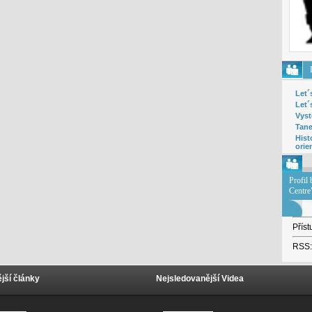
Let´
Let´
Vyst
Tane
Hist
orie
Profil
Centre
Za
Příst
RSS:
jší články
Nejsledovanější Videa