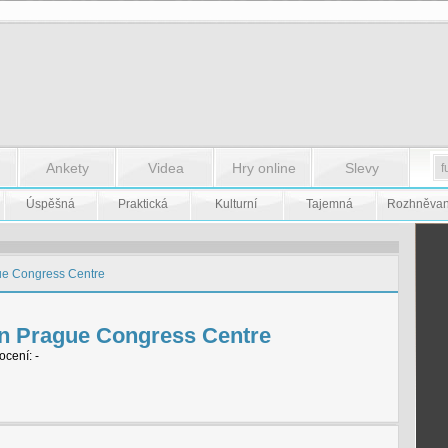
Ankety
Videa
Hry online
Slevy
Úspěšná
Praktická
Kulturní
Tajemná
Rozhněva
ue Congress Centre
nn Prague Congress Centre
cení: -