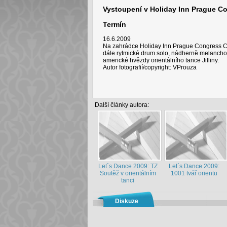
Vystoupení v Holiday Inn Prague C
Termín
16.6.2009
Na zahrádce Holiday Inn Prague Congress Ce
dále rytmické drum solo, nádherně melanchol
americké hvězdy orientálního tance Jilliny.
Autor fotografií/copyright: VProuza
Další články autora:
Let´s Dance 2009: TZ
Let´s Dance 2009:
Soutěž v orientálním
1001 tvář orientu
tanci
Diskuze