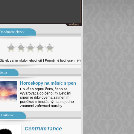
Ohodnoťte článek
článek zatím nikdo nehodnotil | Průměrné hodnocení: (-)
Téma
Horoskopy na měsíc srpen
Co vás v srpnu čeká, čeho se
vyvarovat a do čeho jít? Letošní
srpen je díky dvěma zatměním
poněkud mimořádným a nejedno
znamení zpřevrací naruby...
O autorovi
CentrumTance