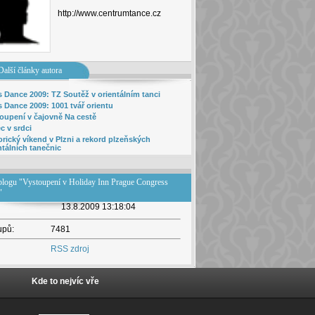
http://www.centrumtance.cz
Další články autora
s Dance 2009: TZ Soutěž v orientálním tanci
s Dance 2009: 1001 tvář orientu
oupení v čajovně Na cestě
c v srdci
orický víkend v Plzni a rekord plzeňských
ntálních tanečnic
 blogu "Vystoupení v Holiday Inn Prague Congress
"
ložen:
13.8.2009 13:18:04
upů:
7481
RSS zdroj
Kde to nejvíc vře