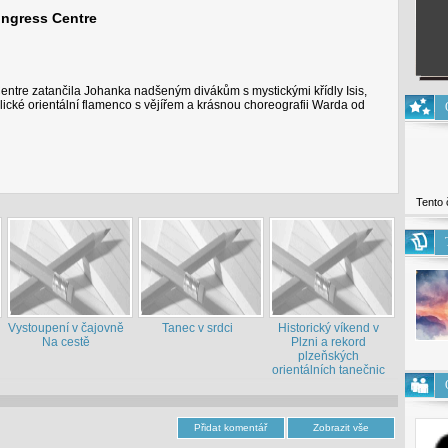
ongress Centre
ntre zatančila Johanka nadšeným divákům s mystickými křídly Isis,
ické orientální flamenco s vějířem a krásnou choreografii Warda od
Tento 
Vystoupení v čajovně
Tanec v srdci
Historický víkend v
Na cestě
Plzni a rekord
plzeňských
orientálních tanečnic