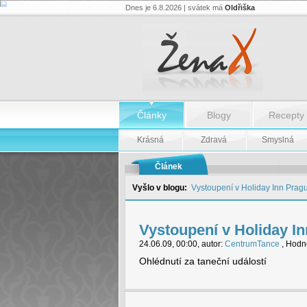
Dnes je 6.8.2026 | svátek má
Oldřiška
Vystoupení
v
Holiday
Inn
Prague
Congress
Centre
-
Vystoupení
Články
Blogy
Recepty
v
Holiday
Inn
Krásná
Zdravá
Smyslná
Prague
Congress
Centre
Článek
Vyšlo v blogu:
Vystoupení v Holiday Inn Prag
Vystoupení v Holiday I
24.06.09, 00:00, autor:
CentrumTance
, Hodno
Ohlédnutí za taneční událostí