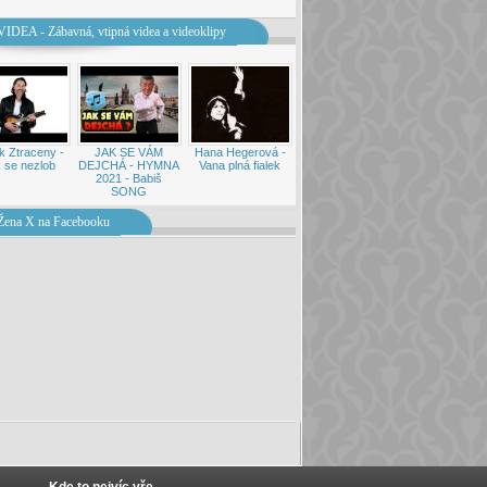
VIDEA - Zábavná, vtipná videa a videoklipy
k Ztraceny -
JAK SE VÁM
Hana Hegerová -
 se nezlob
DEJCHÁ - HYMNA
Vana plná fialek
2021 - Babiš
SONG
Žena X na Facebooku
Kde to nejvíc vře