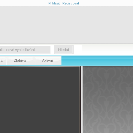
Přihlásit
|
Registrovat
ná
Zlobivá
Aktivní