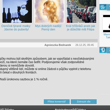
Deniček týrané matky:
Mys dobrých nadějí:
Král hříšníků aneb jak
Jdeme do puberty!
Perný den
je důležité míti Filipa
Mare
Tak
Agnieszka Bednarek
26.12.25, 05:45
jčky mohou být skvělým způsobem, jak se vypořádat s neočekávanými
oží, na které nemáte čas šetřit. Podporujeme však zodpovědné
erou si nemůžete dovolit.
upný většině lidí, můžete si online žádost o půjčku vyplnit z telefonu
i čekat v dlouhých frontách.
 Naší úrokovou sazbou je 1 % ročně.
jší články
Nejsledovanější Videa