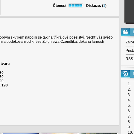
Čtenost
Diskuze: (
1
)
obrým skutkem napojili se tak na tříkrálové poselství. Nechť vás světlo
nání a poděkování od kněze Zbigniewa Czendlika, děkana farnosti
Zalo
.
Příst
RSS:
 tvaru
30
60
 90
1.
 190
2.
3.
4.
5.
6.
7.
8.
9.
10.