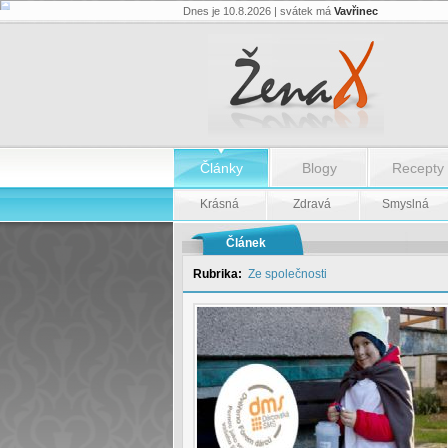
Dnes je 10.8.2026 | svátek má
Vavřinec
Vážení
dárci,
je
zde
opět
Tříkrálová
sbírka
-
Vážení
Články
Blogy
Recepty
dárci,
je
zde
Krásná
Zdravá
Smyslná
opět
Tříkrálová
sbírka
Článek
Rubrika:
Ze společnosti