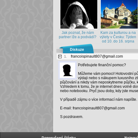
Jak poznat, že nám
Kam za kulturou a na
partner lže a podvádí?
výlety v Česku: Týden
od 10. do 16. srpna
Diskuze
francoispinault807@gmail.com
1.
Potřebujete finanční pomoc?
Můžeme vám pomoci! Hotovostní pů
výdaji nebo s nákupem luxusního zb
půjčování a nikdy vám neposkytneme půjčku, kt
Vzhledem k tomu, že je internet dnes volně dost
nebo notebooku. Pryč jsou doby, kdy jste musel
V případě zájmu o více informací nám napište.
E-mail: francoispinault807@gmail.com
S pozdravem.
Doporučené články
Nejnově