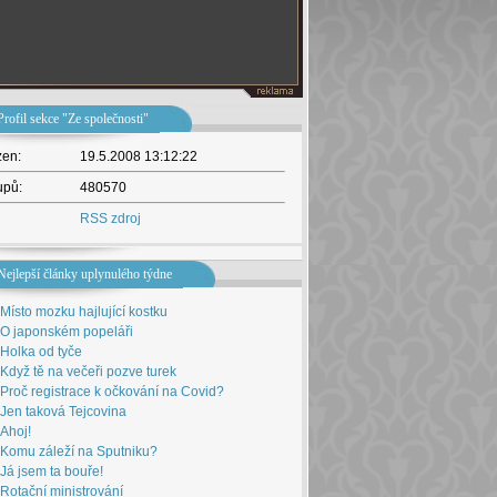
Profil sekce "Ze společnosti"
žen:
19.5.2008 13:12:22
upů:
480570
RSS zdroj
Nejlepší články uplynulého týdne
Místo mozku hajlující kostku
O japonském popeláři
Holka od tyče
Když tě na večeři pozve turek
Proč registrace k očkování na Covid?
Jen taková Tejcovina
Ahoj!
Komu záleží na Sputniku?
Já jsem ta bouře!
Rotační ministrování