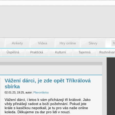
Ankety
Videa
Hry online
Slevy
Úspěšná
Praktická
Kulturní
Tajemná
Rozhněva
Vážení dárci, je zde opět Tříkrálová
sbírka
02.01.23, 19:25, autor:
Plavovláska
Vážení dárci, i letos k vám přicházejí tři králové. Jako
vždy přinášejí radost a boží požehnání. Pokud jste
krále s kasičkou nepotkali, je tu pro vás naše online
koleda. Děkujeme za dar pro lidi v nouzi.