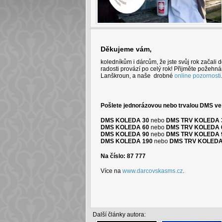
Děkujeme vám,
koledníkům i dárcům, že jste svůj rok začali d
radosti provází po celý rok! Přijměte požeh
Lanškroun, a naše drobné
online pozornosti
Pošlete
jednorázovou nebo trvalou DMS
ve
DMS KOLEDA 30
nebo
DMS TRV KOLEDA 
DMS KOLEDA 60
nebo
DMS TRV KOLEDA 
DMS KOLEDA 90
nebo
DMS TRV KOLEDA
DMS KOLEDA 190
nebo
DMS TRV KOLEDA
Na číslo:
87 777
Více na
www.darcovskasms.cz
.
Další články autora: