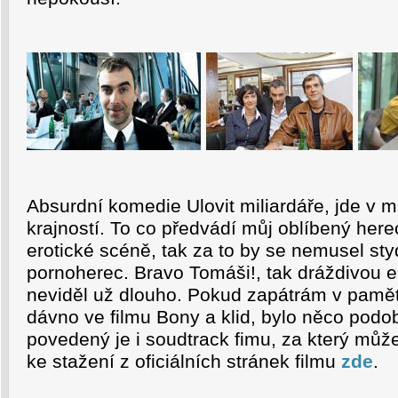
Absurdní komedie Ulovit miliardáře, jde v
krajností. To co předvádí můj oblíbený he
erotické scéně, tak za to by se nemusel st
pornoherec. Bravo Tomáši!, tak dráždivou 
neviděl už dlouho. Pokud zapátrám v pamět
dávno ve filmu Bony a klid, bylo něco po
povedený je i soudtrack fimu, za který můž
ke stažení z oficiálních stránek filmu
zde
.