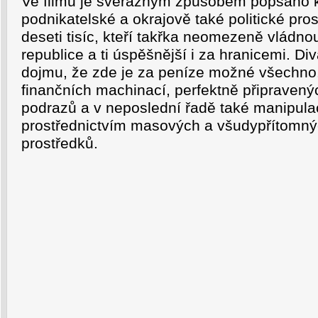
Ve filmu je svérázným způsobem popsáno 
podnikatelské a okrajově také politické prost
deseti tisíc, kteří takřka neomezeně vládn
republice a ti úspěšnější i za hranicemi. Di
dojmu, že zde je za peníze možné všechno. P
finančních machinací, perfektně připraven
podrazů a v neposlední řadě také manipul
prostřednictvím masových a všudypřítomný
prostředků.