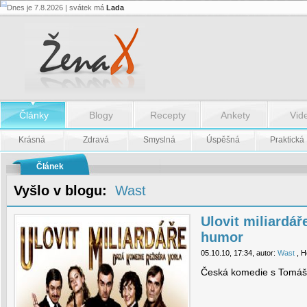
Dnes je 7.8.2026 | svátek má
Lada
Ulovit
miliardáře
...břitký
český
humor
-
Ulovit
miliardáře
...břitký
český
Články
Blogy
Recepty
Ankety
Vid
humor
Krásná
Zdravá
Smyslná
Úspěšná
Praktická
Článek
Vyšlo v blogu:
Wast
Ulovit miliardáře
humor
05.10.10, 17:34, autor:
Wast
, H
Česká komedie s Tomá