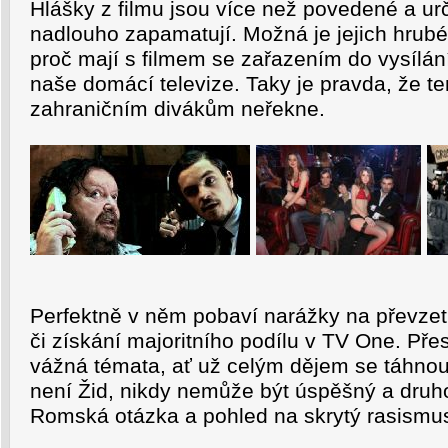
Hlášky z filmu jsou více než povedené a urči
nadlouho zapamatují. Možná je jejich hrub
proč mají s filmem se zařazením do vysílán
naše domácí televize. Taky je pravda, že te
zahraničním divákům neřekne.
Perfektně v něm pobaví narážky na převzetí
či získání majoritního podílu v TV One. Pře
vážná témata, ať už celým dějem se táhnou
není Žid, nikdy nemůže být úspěšný a druho
Romská otázka a pohled na skrytý rasismu