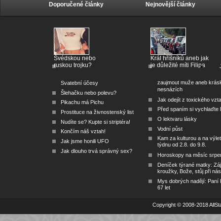
Doporučené články
Nejnovější články
Švédskou nebo
Král hříšníků aneb jak
ruskou trojku?
je důležité míti Filipa
zaujmout muže aneb krás
Svatební účesy
nesnázích
Šlehačku nebo polevu?
Jak odejít z toxického vzt
Pikachu má Pichu
Před spaním si vychlaďte l
Prostituce na živnostenský list
O lektvaru lásky
Nudíte se? Kupte si striptéra!
Vodní půst
Končím náš vztah!
Kam za kulturou a na výlet
Jak jsme honili UFO
týdnu od 2.8. do 9.8.
Jak dlouho trvá správný sex?
Horoskopy na měsíc srpe
Deníček týrané matky: Zá
kroužky, Bože, stůj při nás
Mys dobrých nadějí: Paní
67 let
Copyright © 2008-2018 AllSta