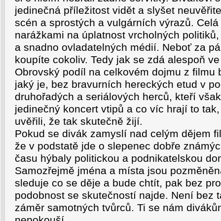
jedinečná příležitost vidět a slyšet neuvěřite
scén a sprostých a vulgárních výrazů. Celá
narážkami na úplatnost vrcholných politiků, 
a snadno ovladatelných médií. Neboť za pár
koupíte cokoliv. Tedy jak se zdá alespoň v
Obrovský podíl na celkovém dojmu z filmu 
jaký je, bez bravurních hereckých etud v p
druhořadých a seriálových herců, kteří však
jedinečný koncert vtipů a co víc hrají to tak, 
uvěřili, že tak skutečně žijí.
Pokud se divák zamyslí nad celým dějem fi
že v podstatě jde o slepenec dobře známýc
času hýbaly politickou a podnikatelskou d
Samozřejmě jména a místa jsou pozměněná
sleduje co se děje a bude chtít, pak bez pro
podobnost se skutečností najde. Není bez taj
záměr samotných tvůrců. Ti se nám divákům,
nepokouší.