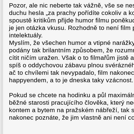
Pozor, ale nic neberte tak vážně, vše se n
duchu hesla „za prachy pořídíte cokoliv a 
spoustě kritikům přijde humor filmu poněku
je jen otázka vkusu. Rozhodně to není film
intelektuály.
Myslím, že všechen humor a vtipné narážky
podány tak brilantním způsobem, že rozu
cítit ničím uražen. Však o to filmařům jistě 
spíš o oddychovou zábavu plnou svéráznéh
ač to chvílemi tak nevypadalo, film nakone
happyendem, a to je dneska taky vzácnost.
Pokud se chcete na hodinku a půl maximáln
běžné starosti pracujícího člověka, který 
kontem a bytem na pražském nábřeží, tak si
nakonec poznáte, že jim vlastně ani není co