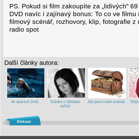
PS. Pokud si film zakoupíte za „lidivých" 69
DVD navíc i zajínavý bonus: To co ve filmu 
filmový scénář, rozhovory, klip, fotografie z 
radio spot
Další články autora:
Ve spárech živlů
Kráska z výkladní
Jak jsem našel poklad
Déjà
skříně
Diskuze