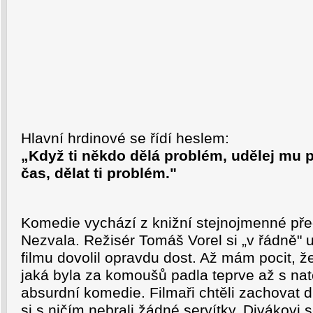
Hlavní hrdinové se řídí heslem:
„Když ti někdo dělá problém, udělej mu 
čas, dělat ti problém."
Komedie vychází z knižní stejnojmenné pře
Nezvala. Režisér Tomáš Vorel si „v řádně"
filmu dovolil opravdu dost. Až mám pocit, 
jaká byla za komoušů padla teprve až s na
absurdní komedie. Filmaři chtěli zachovat d
si s ničím nebrali žádné servítky. Divákovi 