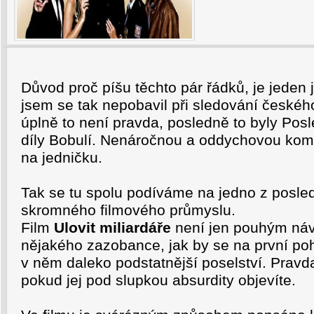
Důvod proč píšu těchto pár řádků, je jeden 
jsem se tak nepobavil při sledování českého
úplně to není pravda, posledně to byly Pos
díly Bobulí. Nenáročnou a oddychovou kome
na jedničku.
Tak se tu spolu podíváme na jedno z posle
skromného filmového průmyslu.
Film
Ulovit miliardáře
není jen pouhým náv
nějakého zazobance, jak by se na první po
v něm daleko podstatnější poselství. Pravda
pokud jej pod slupkou absurdity objevíte.