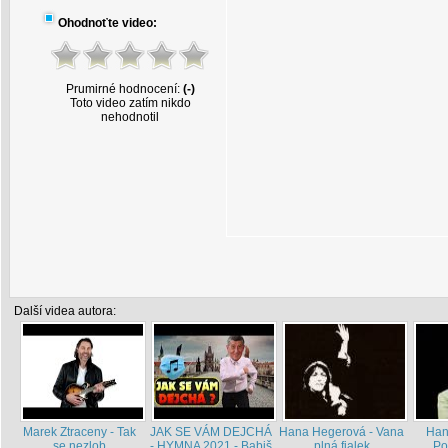
Ohodnoťte video:
Prumirné hodnocení:
(-)
Toto video zatím nikdo
nehodnotil
Další videa autora:
Marek Ztraceny - Tak
JAK SE VÁM DEJCHÁ
Hana Hegerová - Vana
Han
se nezlob
- HYMNA 2021 - Babiš
plná fialek
Po