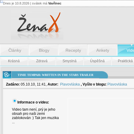
Dnes je 10.8.2026 | svátek má
Vavřinec
Tinie
Tempah:
Written
in
the
Stars
Trailer
-
Tinie
Články
Blogy
Recepty
Ankety
Vid
Tempah:
Written
in
Krásná
Zdravá
Smyslná
Úspěšná
Praktická
the
Stars
Trailer
TINIE TEMPAH: WRITTEN IN THE STARS TRAILER
Zadáno:
05.10.10, 11:41,
Autor:
Plavovláska
, Vyšlo v blogu:
Plavovláska
Informace o videu:
Video tam není, prý je jeho
obsah pro naši zemi
zablokován :) Tak jen muzika
...