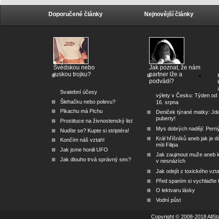
Doporučené články
Nejnovější články
Švédskou nebo
Jak poznat, že nám
ruskou trojku?
partner lže a
podvádí?
Svatební účesy
výlety v Česku: Týden od 
Šlehačku nebo polevu?
16. srpna
Pikachu má Pichu
Deniček týrané matky: Jd
puberty!
Prostituce na živnostenský list
Mys dobrých nadějí: Pern
Nudíte se? Kupte si striptéra!
Král hříšníků aneb jak je dů
Končím náš vztah!
míti Filipa
Jak jsme honili UFO
Jak zaujmout muže aneb 
Jak dlouho trvá správný sex?
v nesnázích
Jak odejít z toxického vzt
Před spaním si vychlaďte l
O lektvaru lásky
Vodní půst
Copyright © 2008-2018 AllSta