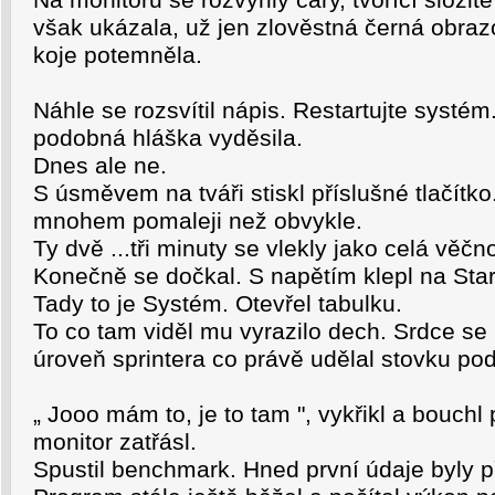
Na monitoru se rozvýřily čáry, tvořící složit
však ukázala, už jen zlověstná černá obra
koje potemněla.
Náhle se rozsvítil nápis. Restartujte systém
podobná hláška vyděsila.
Dnes ale ne.
S úsměvem na tváři stiskl příslušné tlačítk
mnohem pomaleji než obvykle.
Ty dvě ...tři minuty se vlekly jako celá věčno
Konečně se dočkal. S napětím klepl na Star
Tady to je Systém. Otevřel tabulku.
To co tam viděl mu vyrazilo dech. Srdce se
úroveň sprintera co právě udělal stovku po
„ Jooo mám to, je to tam ", vykřikl a bouchl 
monitor zatřásl.
Spustil benchmark. Hned první údaje byly p