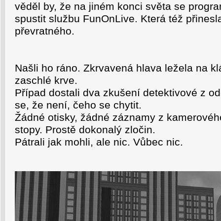
věděl by, že na jiném konci světa se progr
spustit službu FunOnLive. Která též přines
převratného.
Našli ho ráno. Zkrvavená hlava ležela na kl
zaschlé krve.
Případ dostali dva zkušení detektivové z od
se, že není, čeho se chytit.
Žádné otisky, žádné záznamy z kamerovéh
stopy. Prostě dokonalý zločin.
Pátrali jak mohli, ale nic. Vůbec nic.