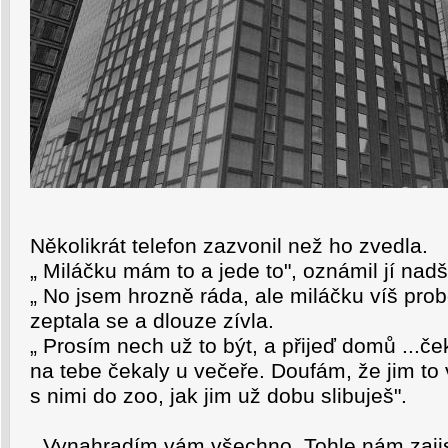
Několikrát telefon zazvonil než ho zvedla.
„ Miláčku mám to a jede to", oznámil jí nad
„ No jsem hrozně ráda, ale miláčku víš prob
zeptala se a dlouze zívla.
„ Prosím nech už to být, a přijeď domů ...č
na tebe čekaly u večeře. Doufám, že jim to
s nimi do zoo, jak jim už dobu slibuješ".
„ Vynahradím vám všechno. Tohle nám zajis