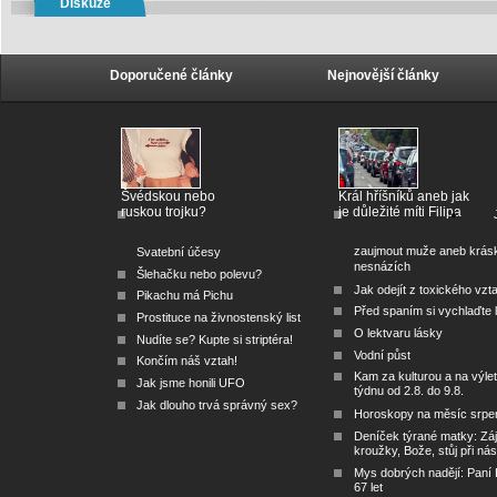
Diskuze
Doporučené články
Nejnovější články
Švédskou nebo
Král hříšníků aneb jak
ruskou trojku?
je důležité míti Filipa
zaujmout muže aneb krás
Svatební účesy
nesnázích
Šlehačku nebo polevu?
Jak odejít z toxického vzt
Pikachu má Pichu
Před spaním si vychlaďte l
Prostituce na živnostenský list
O lektvaru lásky
Nudíte se? Kupte si striptéra!
Vodní půst
Končím náš vztah!
Kam za kulturou a na výlet
Jak jsme honili UFO
týdnu od 2.8. do 9.8.
Jak dlouho trvá správný sex?
Horoskopy na měsíc srpe
Deníček týrané matky: Zá
kroužky, Bože, stůj při nás
Mys dobrých nadějí: Paní
67 let