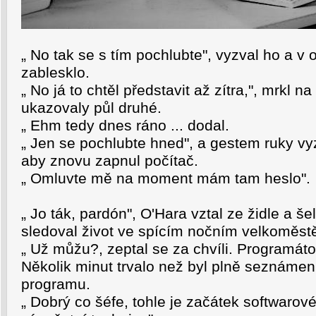
„ No tak se s tím pochlubte", vyzval ho a v
zablesklo.
„ No já to chtěl představit až zítra,", mrkl n
ukazovaly půl druhé.
„ Ehm tedy dnes ráno ... dodal.
„ Jen se pochlubte hned", a gestem ruky vy
aby znovu zapnul počítač.
„ Omluvte mě na moment mám tam heslo".
„ Jo ták, pardón", O'Hara vztal ze židle a še
sledoval život ve spícím nočním velkoměst
„ Už můžu?, zeptal se za chvíli. Programátor
Několik minut trvalo než byl plně seznáme
programu.
„ Dobrý co šéfe, tohle je začátek softwarov