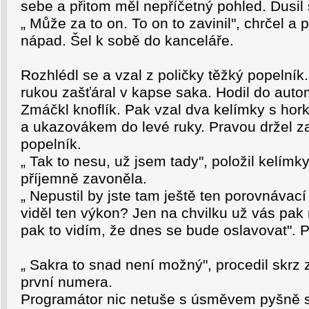
sebe a přitom měl nepříčetný pohled. Dusil
„ Může za to on. To on to zavinil", chrčel a 
nápad. Šel k sobě do kanceláře.
Rozhlédl se a vzal z poličky těžký popelník.
rukou zašťáral v kapse saka. Hodil do aut
Zmáčkl knoflík. Pak vzal dva kelímky s hor
a ukazovákem do levé ruky. Pravou držel z
popelník.
„ Tak to nesu, už jsem tady", položil kelímk
příjemně zavoněla.
„ Nepustil by jste tam ještě ten porovnáva
viděl ten výkon? Jen na chvilku už vás pak
pak to vidím, že dnes se bude oslavovat". 
„ Sakra to snad není možný", procedil skrz 
první numera.
Programátor nic netuše s úsměvem pyšně s