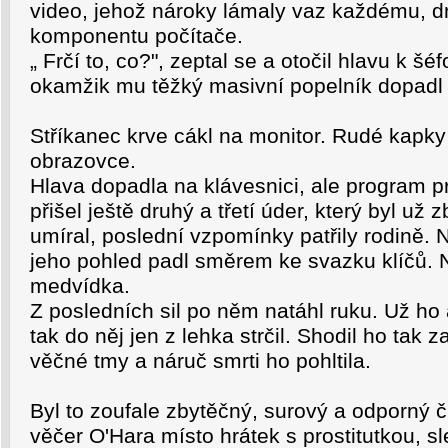
video, jehož nároky lámaly vaz každému, 
komponentu počítače.
„ Frčí to, co?", zeptal se a otočil hlavu k šé
okamžik mu těžký masivní popelník dopadl 
Stříkanec krve cákl na monitor. Rudé kapky
obrazovce.
Hlava dopadla na klávesnici, ale program p
přišel ještě druhý a třetí úder, který byl už 
umíral, poslední vzpomínky patřily rodině. 
jeho pohled padl směrem ke svazku klíčů.
medvídka.
Z posledních sil po něm natáhl ruku. Už ho 
tak do něj jen z lehka strčil. Shodil ho tak z
věčné tmy a náruč smrti ho pohltila.
Byl to zoufale zbytěčný, surový a odporný 
věčer O'Hara místo hrátek s prostitutkou, sl