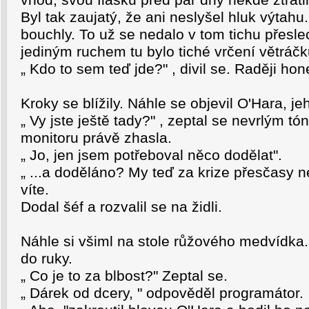
vhod, svou flasku před pár dny někde ztratil
Byl tak zaujatý, že ani neslyšel hluk výtah
bouchly. To už se nedalo v tom tichu přesle
jediným ruchem tu bylo tiché vrčení větráčk
„ Kdo to sem teď jde?" , divil se. Raději ho
Kroky se blížily. Náhle se objevil O'Hara, je
„ Vy jste ještě tady?" , zeptal se nevrlým 
monitoru právě zhasla.
„ Jo, jen jsem potřeboval něco dodělat".
„ ...a doděláno? My teď za krize přesčasy n
víte.
Dodal šéf a rozvalil se na židli.
Náhle si všiml na stole růžového medvídka.
do ruky.
„ Co je to za blbost?" Zeptal se.
„ Dárek od dcery, " odpověděl programátor.