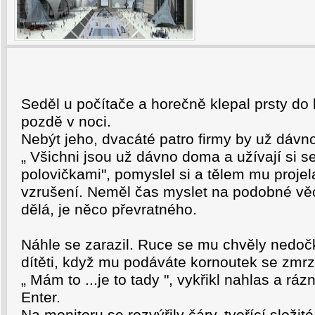
Seděl u počítače a horečně klepal prsty do 
pozdě v noci.
Nebýt jeho, dvacáté patro firmy by už dávno
„ Všichni jsou už dávno doma a užívají si 
polovičkami", pomyslel si a tělem mu projel
vzrušení. Neměl čas myslet na podobné vě
dělá, je něco převratného.
Náhle se zarazil. Ruce se mu chvěly nedo
dítěti, když mu podáváte kornoutek se zmrz
„ Mám to ...je to tady ", vykřikl nahlas a ráz
Enter.