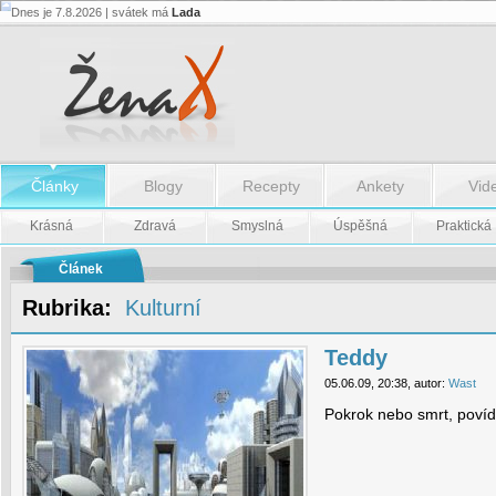
Dnes je 7.8.2026 | svátek má
Lada
Teddy
-
Teddy
Články
Blogy
Recepty
Ankety
Vid
Krásná
Zdravá
Smyslná
Úspěšná
Praktická
Článek
Rubrika:
Kulturní
Teddy
05.06.09, 20:38, autor:
Wast
Pokrok nebo smrt, povídk