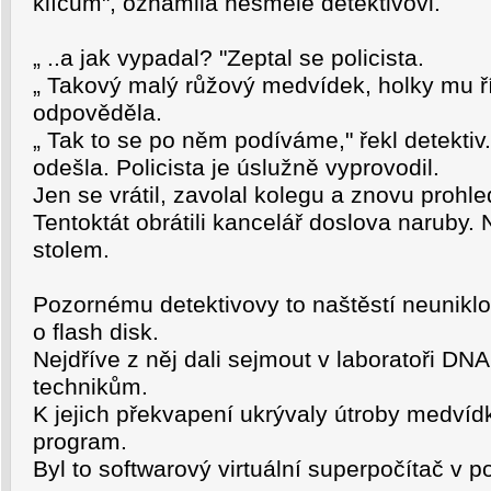
klíčům", oznámila nešměle detektivovi.
„ ..a jak vypadal? "Zeptal se policista.
„ Takový malý růžový medvídek, holky mu ří
odpověděla.
„ Tak to se po něm podíváme," řekl detektiv
odešla. Policista je úslužně vyprovodil.
Jen se vrátil, zavolal kolegu a znovu prohle
Tentoktát obrátili kancelář doslova naruby.
stolem.
Pozornému detektivovy to naštěstí neuniklo
o flash disk.
Nejdříve z něj dali sejmout v laboratoři DNA
technikům.
K jejich překvapení ukrývaly útroby medví
program.
Byl to softwarový virtuální superpočítač v po