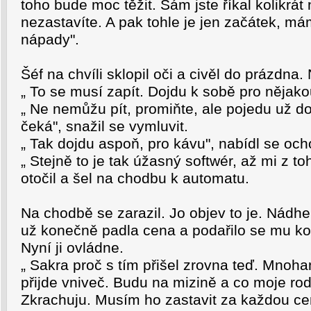
toho bude moc těžit. Sám jste říkal kolikrá
nezastavíte. A pak tohle je jen začátek, mám
nápady".
Šéf na chvíli sklopil oči a civěl do prázdna.
„ To se musí zapít. Dojdu k sobě pro nějako
„ Ne nemůžu pít, promiňte, ale pojedu už d
čeká", snažil se vymluvit.
„ Tak dojdu aspoň, pro kávu", nabídl se och
„ Stejně to je tak úžasný softwér, až mi z t
otočil a šel na chodbu k automatu.
Na chodbě se zarazil. Jo objev to je. Nádhe
už konečně padla cena a podařilo se mu koup
Nyní ji ovládne.
„ Sakra proč s tím přišel zrovna teď. Mnoha
přijde vniveč. Budu na mizině a co moje rod
Zkrachuju. Musím ho zastavit za každou ce