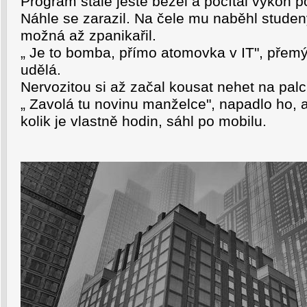
Program stále ještě běžel a počítal výkon p
Náhle se zarazil. Na čele mu naběhl studen
možná až zpanikařil.
„ Je to bomba, přímo atomovka v IT", přemýš
udělá.
Nervozitou si až začal kousat nehet na palc
„ Zavolá tu novinu manželce", napadlo ho, a
kolik je vlastně hodin, sáhl po mobilu.