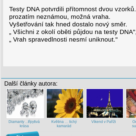
Testy DNA potvrdili přítomnost dvou vzorků.
prozatím neznámou, možná vraha.
Vyšetřování tak hned dostalo nový směr.
„ Všichni z okolí oběti půjdou na testy DNA",
„ Vrah spravedlnosti nesmí uniknout."
Další články autora:
Diamanty ...třpytivá
Květina … tichý
Víkend v Paříži
Oc
krása
kamarád
su