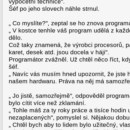
výpočetní technice".
Šéf po jeho slovech náhle strnul.
„ Co myslíte?", zeptal se ho znova programá
„ V kostce tenhle váš program udělá z kaž
dělo.
Což taky znamená, že výrobci procesorů, p
karet, desek atd. jsou docela v háji".
Programátor zvážněl. Už chtěl něco říct, kd
šéf.
„ Navíc vás musím hned upozornit, že jste 
našem hardwaru. Práva na něj má samozřej
„ Jo jistě, samozřejmě", odpověděl program
bylo cítit více než zklamání.
„ Tohle máš za ty roky práce a tisíce hodin 
nezaplacených", pomyslel si. Nějakou dobu 
„ Chtěl bych aby to lidem bylo užitečný, vlas