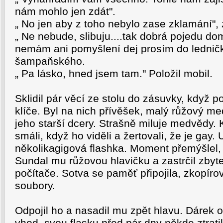
nám mohlo jen zdát".
„ No jen aby z toho nebylo zase zklamání",
„ Ne nebude, slibuju....tak dobrá pojedu do
nemám ani pomyšlení dej prosím do lednič
šampaňského.
„ Pa lásko, hned jsem tam." Položil mobil.
Sklidil pár věcí ze stolu do zásuvky, když 
klíče. Byl na nich přívěšek, malý růžový m
jeho starší dcery. Strašně miluje medvědy.
smáli, když ho viděli a žertovali, že je gay.
několikagigová flashka. Moment přemýšlel,
Sundal mu růžovou hlavičku a zastrčil zbyte
počítače. Sotva se paměť připojila, zkopíro
soubory.
Odpojil ho a nasadil mu zpět hlavu. Dárek o