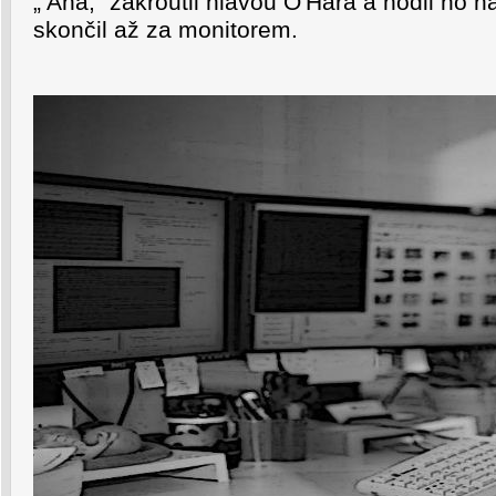
„ Aha, "zakroutil hlavou O'Hara a hodil ho n
skončil až za monitorem.